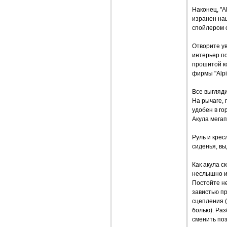
Наконец, "A
изранен на
спойлером о
Отворите ув
интерьер п
прошитой ко
фирмы "Alpi
Все выгляди
На рычаге, 
удобен в го
Акула мегап
Руль и кре
сиденья, вы
Как акула с
неслышно и 
Постойте не
завистью пр
сцепления 
болью). Ра
сменить поз