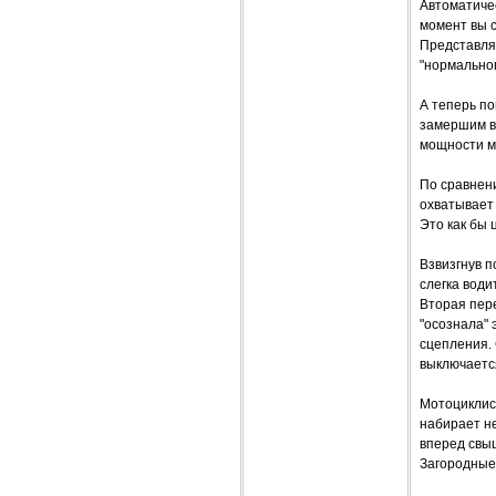
Автоматичес
момент вы с
Представляе
"нормальног
А теперь по
замершим в
мощности мо
По сравнен
охватывает
Это как бы 
Взвизгнув п
слегка води
Вторая пере
"осознала" 
сцепления. 
выключаетс
Мотоциклист
набирает не
вперед свыш
Загородные 