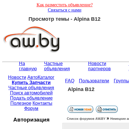
Как разместить объявление?
Связаться с нами
Просмотр темы - Alpina B12
На
Частные
Новости
главную
объявления
партнеров
Новости
АвтоКаталог
FAQ
Пользователи
Групп
Купить Запчасти
Частные объявления
Alpina B12
Поиск автомобилей
Подать объявление
Полезное
Контакты
Форум
»
Авторизация
Список форумов АW.BY
Немецкие а