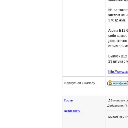
Из-за тако
числом не н
370 гр./км).
Alpina B12 
себе самые 
достаточно 
стоил прим
Выпуск B12 
23 штуки с 
http://www.
Вернуться к началу
Гость
Заголовок с
Добавлено: Пн
цитировать
может кто п