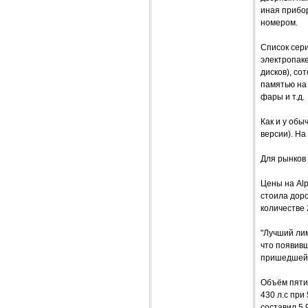
иная прибо
номером.
Список сери
электропаке
дисков), со
памятью на
фары и т.д.
Как и у обы
версии). На
Для рынков
Цены на Alp
стоила доро
количестве 
"Лучший лим
что появивш
пришедшей н
Объём пяти
430 л.с при
составил 5,