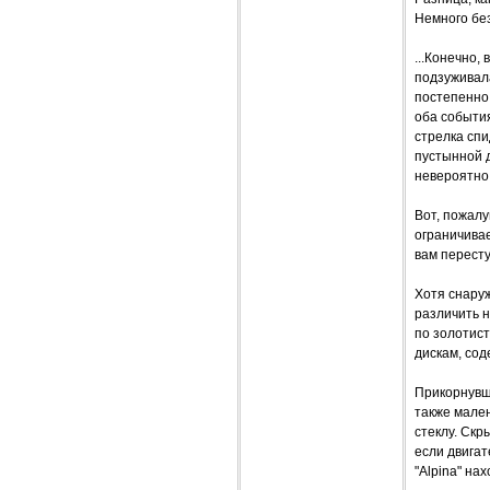
Немного бе
...Конечно,
подзуживала
постепенно 
оба события
стрелка спи
пустынной д
невероятно 
Вот, пожалу
ограничивае
вам пересту
Хотя снаруж
различить н
по золотис
дискам, сод
Прикорнувшу
также мален
стеклу. Скр
если двигат
"Alpina" нах