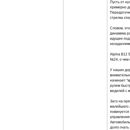
Пусть от ну
примерно до
Передаточны
стрелка спи
Словом, эт
динамика ра
идущее под 
незадачливо
Alpina B12 
№24, о чем 
У наших дор
внимательно
начинает "к
рулем быстр
моделей с 
Зато на пря
малейшего 
повинуется 
управления 
Автомобиль 
долго гнать