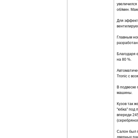
увеличился 
об/мин. Мак
Для эффект
вентилируем
Главным но
разработан
Благодаря е
на 80 %.
Автоматичес
Tronic c во
В подвеске
машины.
Кузов так ж
"юбка" под 
впереди 245
(серебряног
Салон был 
дверных пан