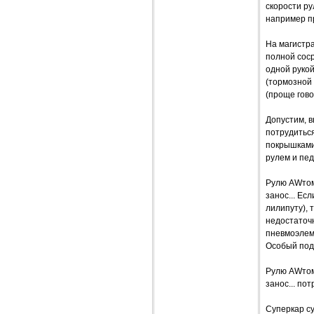
скорости ру
например пр
На магистра
полной соср
одной рукой
(тормозной 
(проще гово
Допустим, в
потрудитьс
покрышками 
рулем и пе
Рулю AWтомо
занос... Ес
лилипуту), 
недостаточ
пневмоэлеме
Особый подв
Рулю AWтомо
занос... по
Суперкар су