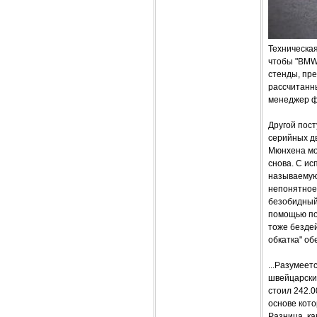
Техническая
чтобы "BMW
стенды, пр
рассчитанны
менеджер ф
Другой пост
серийных д
Мюнхена мот
снова. С ис
называемую
непонятное,
безобидный 
помощью по
тоже бездей
обкатка" об
...Разумеет
швейцарский
стоил 242.0
основе кото
Разница, ка