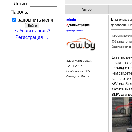
Логин:
Автор
Пароль:
запомнить меня
admin
Заголовок с
А
дминистрация
Добавлено: Пт
Забыли пароль?
цитировать
Технически
Регистрация →
Объявления
Запчасти к 
Есть, по м
Зарегистрирован:
а вам навер
12.01.2007
период с 19
Сообщения: 685
чем свидет
Откуда: г. Минск
заднего вид
AWтомобилей
Хотите знат
BMW для цен