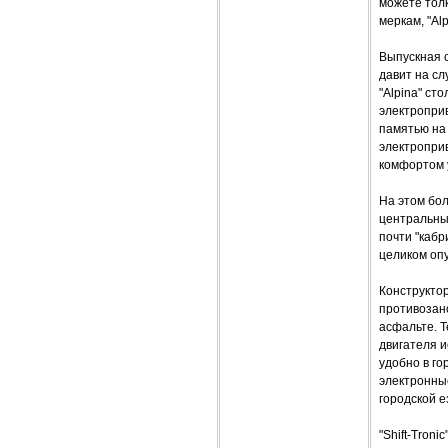
можете толк
меркам, "A
Выпускная 
давит на сл
"Alpina" ст
электропри
памятью на
электроприв
комфортом 
На этом бо
центральных
почти "кабр
целиком опу
Конструкто
противозан
асфальте. 
двигателя и
удобно в г
электронны
городской е
"Shift-Tron