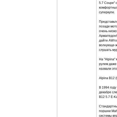
5.7 Coupe"
комфортных.
суперкупе.
Представьте
позади мот
очень низко
Армаггедон!
дайте AWтом
волнующе-жу
слушать му
На "Alpina"
рулем даже 
назвали эт
Alpina B12 
В 1994 году
декабре сле
B12 5.7 E-Ka
Стандартны
поршни Mahl
системы впр