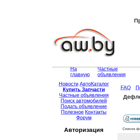
П
На
Частные
главную
объявления
Новости
АвтоКаталог
FAQ
П
Купить Запчасти
Частные объявления
Дефле
Поиск автомобилей
Подать объявление
Полезное
Контакты
Форум
Авторизация
Список ф