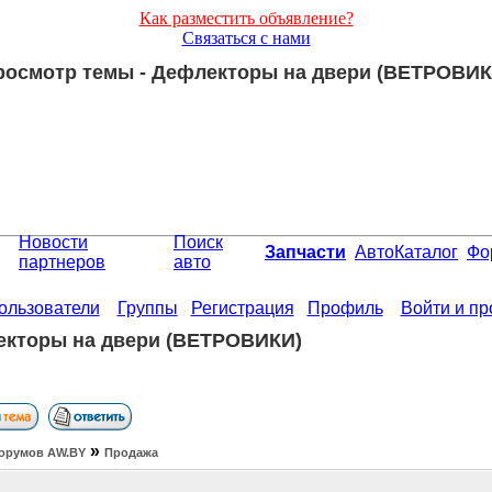
Как разместить объявление?
Связаться с нами
росмотр темы - Дефлекторы на двери (ВЕТРОВИК
Новости
Поиск
Запчасти
АвтоКаталог
Фо
партнеров
авто
ользователи
Группы
Регистрация
Профиль
Войти и п
кторы на двери (ВЕТРОВИКИ)
»
орумов АW.BY
Продажа