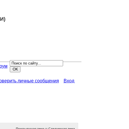
И)
рум
роверить личные сообщения
Вход
Предыдущая тема
::
Следующая тема