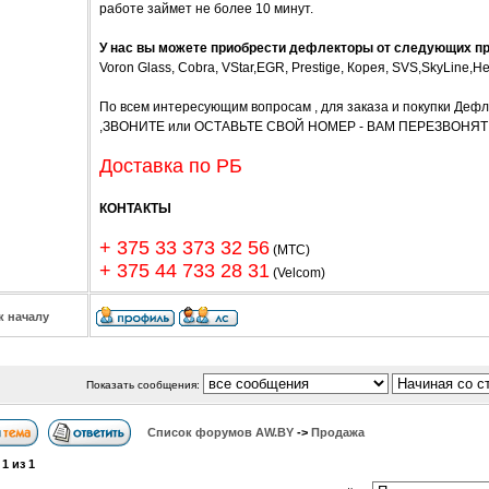
работе займет не более 10 минут.
У нас вы можете приобрести дефлекторы от следующих п
Voron Glass, Cobra, VStar,EGR, Prestige, Корея, SVS,SkyLine,He
По всем интересующим вопросам , для заказа и покупки Де
,ЗВОНИТЕ или ОСТАВЬТЕ СВОЙ НОМЕР - ВАМ ПЕРЕЗВОНЯТ
Доставка по РБ
КОНТАКТЫ
+ 375 33 373 32 56
(МТС)
+ 375 44 733 28 31
(Velcom)
к началу
Показать сообщения:
Список форумов АW.BY
->
Продажа
а
1
из
1