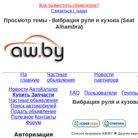
Как разместить объявление?
Связаться с нами
Просмотр темы - Вибрация руля и кузова (Seat
Alhambra)
На
Частные
Новости
главную
объявления
партнеров
Новости
АвтоКаталог
FAQ
Пользователи
Групп
Купить Запчасти
Частные объявления
Вибрация руля и кузова
Поиск автомобилей
Подать объявление
Полезное
Контакты
Форум
»
Авторизация
Список форумов АW.BY
Другие евр