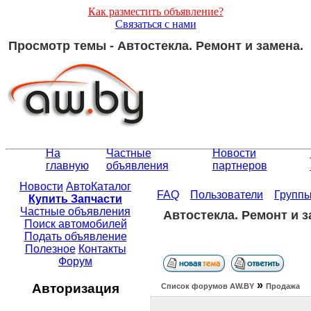
Как разместить объявление?
Связаться с нами
Просмотр темы - Автостекла. Ремонт и замена.
На
Частные
Новости
главную
объявления
партнеров
Новости
АвтоКаталог
FAQ
Пользователи
Групп
Купить Запчасти
Частные объявления
Автостекла. Ремонт и з
Поиск автомобилей
Подать объявление
Полезное
Контакты
Форум
»
Авторизация
Список форумов АW.BY
Продажа