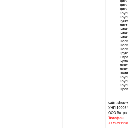
Диск
Диск
Диск
Круг
Круг
Губк
Лист
Блок
Блок
Блок
Поли
Поли
Поли
Грун
Спре
Бума
Лент
Лент
Вали
Круг
Круг
Круг
Прок
сайт: shop-v
УНП 10003
ООО Ватра
Телефон:
+37529155