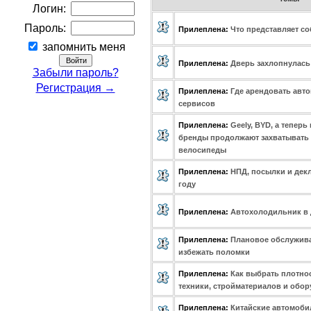
Логин:
Пароль:
Прилеплена:
Что представляет со
запомнить меня
Прилеплена:
Дверь захлопнулась 
Забыли пароль?
Регистрация →
Прилеплена:
Где арендовать авто
сервисов
Прилеплена:
Geely, BYD, а теперь
бренды продолжают захватывать 
велосипеды
Прилеплена:
НПД, посылки и декл
году
Прилеплена:
Автохолодильник в 
Прилеплена:
Плановое обслужива
избежать поломки
Прилеплена:
Как выбрать плотнос
техники, стройматериалов и обо
Прилеплена:
Китайские автомоби