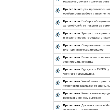
маршруты, цены и полезные сове
Прилеплена:
Цепи промышленного
особенности выбора и перспект
Прилеплена:
Выбор и обслуживан
автомобилей: от покупки до ремо
Прилеплена:
Трицикл электричес
и экологичность городского тран
Прилеплена:
Современные технол
плоттерная резка материалов
Прилеплена:
Безопасность на ма
экипировать команду
Прилеплена:
Где купить EXEED: 
частного перекупщика.
Прилеплена:
Умный мониторинг з
технологии защищают от снега, ль
Прилеплена:
Комиссионная продаж
работает и почему выгодно
Прилеплена:
Доставка песка в Мин
доставкой — Belsamosval