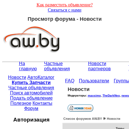
Как разместить объявление?
Связаться с нами
Просмотр форума - Новости
На
Частные
Новости
главную
объявления
партнеров
Новости
АвтоКаталог
FAQ
Пользователи
Групп
Купить Запчасти
Частные объявления
Новости
Поиск автомобилей
Модераторы:
maxsimo
,
TheDarkNeo
,
news
Подать объявление
Полезное
Контакты
Форум
»
Авторизация
Список форумов АW.BY
Новости
Темы