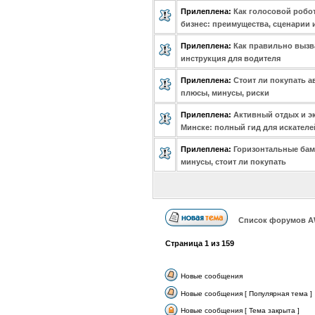
Прилеплена:
Как голосовой робо
бизнес: преимущества, сценарии 
Прилеплена:
Как правильно вызв
инструкция для водителя
Прилеплена:
Стоит ли покупать ав
плюсы, минусы, риски
Прилеплена:
Активный отдых и э
Минске: полный гид для искател
Прилеплена:
Горизонтальные бам
минусы, стоит ли покупать
Список форумов А
Страница
1
из
159
Новые сообщения
Новые сообщения [ Популярная тема ]
Новые сообщения [ Тема закрыта ]