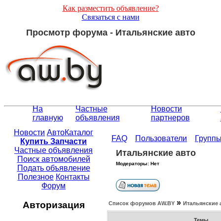
Как разместить объявление?
Связаться с нами
Просмотр форума - Итальянские авто
На
Частные
Новости
главную
объявления
партнеров
Новости
АвтоКаталог
FAQ
Пользователи
Групп
Купить Запчасти
Частные объявления
Итальянские авто
Поиск автомобилей
Модераторы: Нет
Подать объявление
Полезное
Контакты
Форум
»
Авторизация
Список форумов АW.BY
Итальянские 
Темы