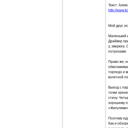
Текст: Алек
http://www.ko
Мой друг, и
Маленький 
Драйвер при
у, зверюга.
потрохами.
Право же, н
обволакива
торпедо и в
взлетной по
Выезд с пар
точки зрен
стену. Четы
хорошему пр
«Жигулями»
Поэтому еду
Как и обзор