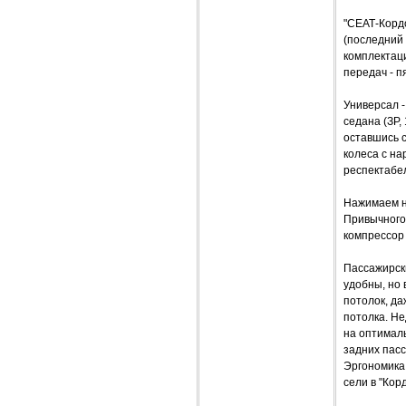
"СЕАТ-Кордо
(последний 
комплектац
передач - п
Универсал -
седана (ЗР,
оставшись 
колеса с на
респектабел
Нажимаем на
Привычного 
компрессор 
Пассажирск
удобны, но 
потолок, да
потолка. Н
на оптимал
задних пасс
Эргономика 
сели в "Кор