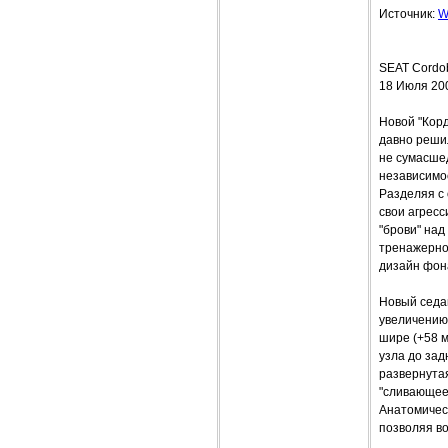
Источник:
W
SEAT Cordob
18 Июля 20
Новой "Корд
давно решил
не сумасшед
независимос
Разделяя с
свои агресс
"брови" на
тренажерно
дизайн фон
Новый седа
увеличению 
шире (+58 м
узла до за
развернутая
"сливающее
Анатомическ
позволяя в