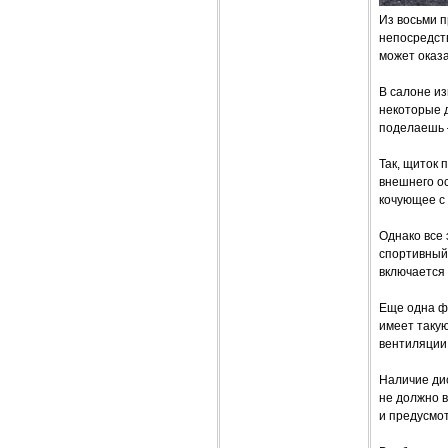
Из восьми 
непосредст
может оказ
В салоне из
некоторые д
поделаешь 
Так, щиток
внешнего о
кочующее с
Однако все 
спортивный 
включается 
Еще одна ф
имеет таку
вентиляции
Наличие ди
не должно в
и предусмо