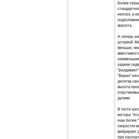
Более серье
стандартной
неплох, а е
подголовник
красота.
А теперь за
шторкой. М
меньше, чем
вместимости
наименьшим
заднее сиде
"раздувают"
"Варио" нес
десятка сан
высота прое
пластиковы
дугами.
В тесте ше
мотора. Что
еще более "
скоростях в
вибрируют д
при паспорт