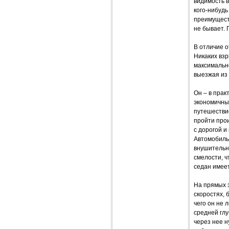
видимость 
кого-нибудь
преимущест
не бывает. 
В отличие 
Никаких взр
максимально
выезжая из 
Он – в прак
экономичны
путешествие
пройти прои
с дорогой 
Автомобиль
внушительны
смелости, ч
седан имее
На прямых з
скоростях, 
чего он не 
средней глу
через нее н