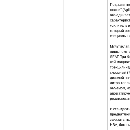
Под занятн
шасси" (Agi
объединяет
характерис
усилитель р
который ре
специальны
Мультиклап
лишь некот
SEAT. Три б
чей мощност
трехцилиндр
скромный (7
дизелей нач
литра топли
объемом, но
агрегатиру
реализоват
В стандарт
преднатяжи
заказать тр
HBA, боков