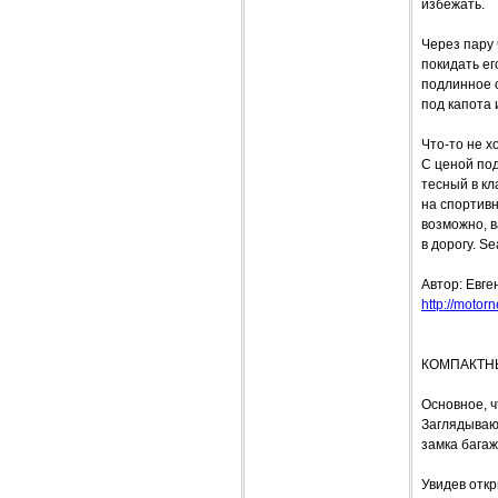
избежать.
Через пару 
покидать ег
подлинное 
под капота 
Что-то не х
С ценой под
тесный в кл
на спортивн
возможно, в
в дорогу. S
Автор: Ев
http://motor
КОМПАКТН
Основное, ч
Заглядываю
замка багаж
Увидев отк