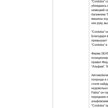
"Cordoba" 
убеждаюсь в
немецкий се
багажника "
машины изд
них руку, 
"Cordoba" н
Благодаря в
превышает 
"Cordoba" и
Фирма SEAT,
позициониру
правил Ферд
"Альфам". Т
Автомобили 
попроще и с
стиля найду
недовольно
Fabia" он г
переднюю па
альфовским
"Cordoba" п