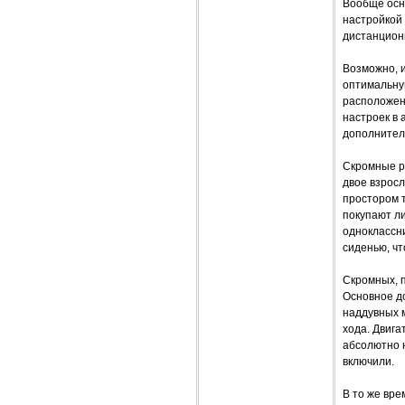
Вообще осн
настройкой 
дистанцион
Возможно, и
оптимальную
расположен
настроек в
дополнител
Скромные р
двое взросл
простором т
покупают ли
одноклассн
сиденью, чт
Скромных, 
Основное до
наддувных 
хода. Двига
абсолютно н
включили.
В то же вре