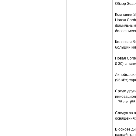
Обзор Seat
Компания S
Новая Cordo
фамильным 
более вмес
Колесная ба
больший ком
Новая Cord
0.30), а та
Линейка си
(96 кВт) ту
Среди других
инновационн
– 75 л.с. (
Следуя за 
оснащения: S
В основе д
разработана