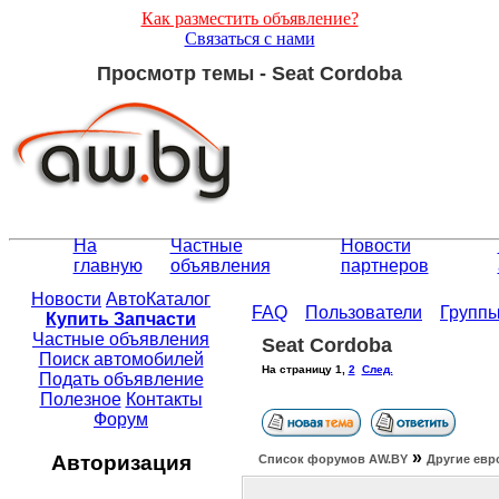
Как разместить объявление?
Связаться с нами
Просмотр темы - Seat Cordoba
На
Частные
Новости
главную
объявления
партнеров
Новости
АвтоКаталог
FAQ
Пользователи
Групп
Купить Запчасти
Частные объявления
Seat Cordoba
Поиск автомобилей
На страницу
1
,
2
След.
Подать объявление
Полезное
Контакты
Форум
»
Авторизация
Список форумов АW.BY
Другие евр