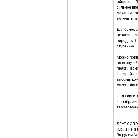
оборотов. П
сильное впе
механическо
включить че
Для более 
особенность
передачу. С
ступеньку.
Можно привы
на вторую 
практически
Настройка 
высокий ко
«честной» 
Подводя ит
Преобразив
темперамен
SEAT CORD
Юрий Нече
За рулем №