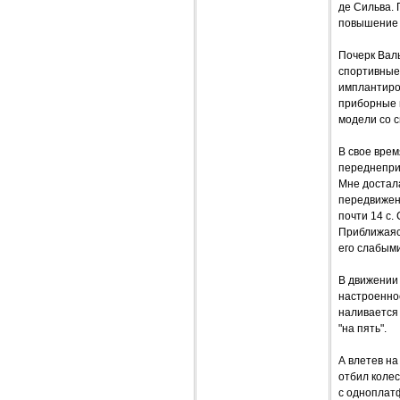
де Сильва. 
повышение -
Почерк Вал
спортивные 
имплантиров
приборные 
модели со 
В свое врем
переднеприв
Мне достал
передвижени
почти 14 с.
Приближаяс
его слабыми
В движении
настроенно
наливается
"на пять".
А влетев на
отбил коле
с одноплатф