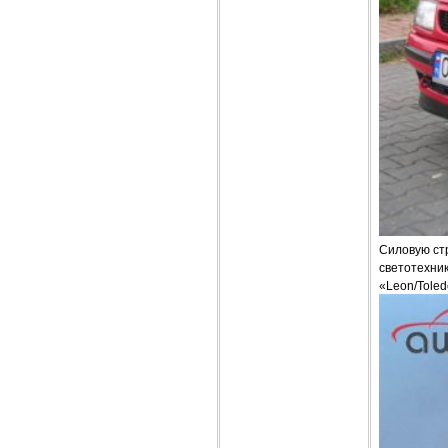
Силовую стр
светотехник
«Leon/Toled