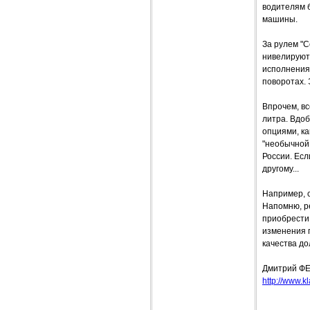
водителям б
машины.
За рулем "
нивелируют
исполнения
поворотах. 
Впрочем, вс
литра. Вдо
опциями, ка
"необычной 
России. Есл
другому...
Например, с
Напомню, ре
приобрести 
изменения п
качества д
Дмитрий Ф
http://www.k