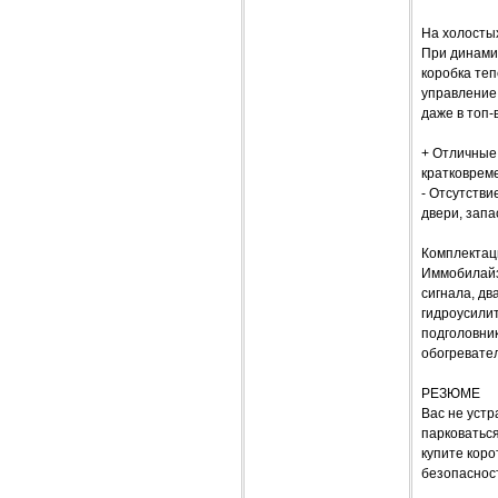
На холостых
При динами
коробка теп
управление 
даже в топ-
+ Отличные 
кратковреме
- Отсутстви
двери, запа
Комплектац
Иммобилайз
сигнала, дв
гидроусилит
подголовни
обогревател
РЕЗЮМЕ
Вас не устр
парковаться
купите коро
безопасност