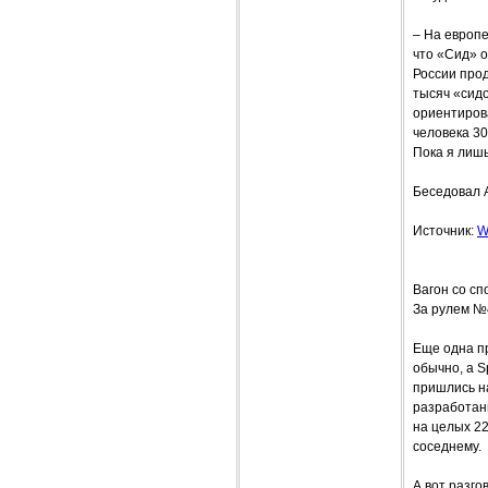
– На европ
что «Сид» о
России про
тысяч «сидо
ориентиров
человека 30
Пока я лишь
Беседовал
Источник:
W
Вагон со сп
За рулем №
Еще одна п
обычно, а 
пришлись на
разработанн
на целых 22
соседнему.
А вот разго