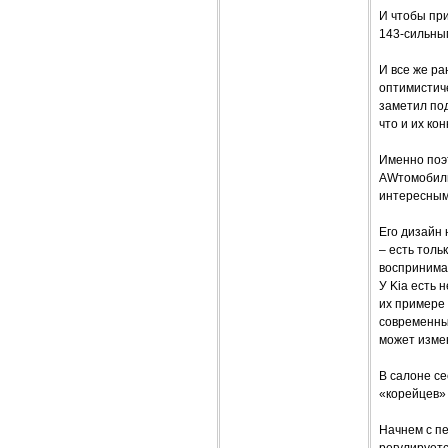
И чтобы при
143-сильны
И все же ра
оптимистиче
заметил под
что и их ко
Именно поэ
AWтомобиль
интересны
Его дизайн 
– есть толь
воспринима
У Kia есть 
их примере 
современны
может изме
В салоне ce
«корейцев» 
Начнем с п
регулируетс