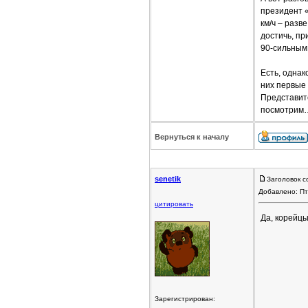
президент «
км/ч – разв
достичь, п
90-сильным 
Есть, однак
них первые 
Представите
посмотрим
Вернуться к началу
senetik
Заголовок с
Добавлено: Пт
цитировать
Да, корейц
Зарегистрирован: