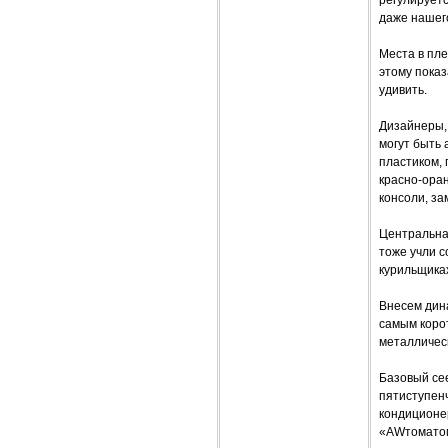
даже нашег
Места в пле
этому показ
удивить.
Дизайнеры, 
могут быть
пластиком, 
красно-ора
консоли, з
Центральная
тоже учли с
курильщиках
Внесем дина
самым корот
металличес
Базовый cee
пятиступен
кондиционе
«AWтоматом»