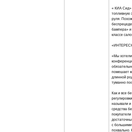
« КИА Сид»
топливную э
руля. Похо
беспрецеден
бампера» и 
классе сало
«ИНТЕРЕСН
«Мы хотели
конференци
обязательно
помешает к
длинной род
туманно поо
Как и все б
регулировки
называли и
средства бе
покупатели
достаточным
с большими
похвально. 