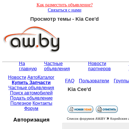
Как разместить объявление?
Связаться с нами
Просмотр темы - Kia Cee'd
На
Частные
Новости
главную
объявления
партнеров
Новости
АвтоКаталог
FAQ
Пользователи
Групп
Купить Запчасти
Частные объявления
Kia Cee'd
Поиск автомобилей
Подать объявление
Полезное
Контакты
Форум
»
Авторизация
Список форумов АW.BY
Корейские 