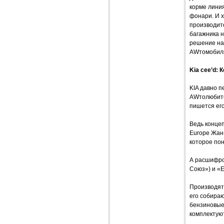
корме линия
фонари. И 
производите
багажника н
решение нап
AWтомобиля
Kia cee’d: 
KIA давно 
AWтолюбител
пишется его
Ведь концеп
Europe Жан-
которое по
А расшифро
Союз») и «E
Производят 
его собираю
бензиновые 
комплектую