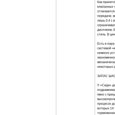
Как принят
клапанных 
отличаются 
передаче, в
лишь 0,4 с 
ограничива
дисплеем, 
стиль. В це
Есть и пара
системой «
немного ус
экономичнос
механическ
некоторых 
ЗАПАС ШАС
У «Сида» до
подрамника
явно с приц
высокопрочн
процессе д
которых 14 
торможении 