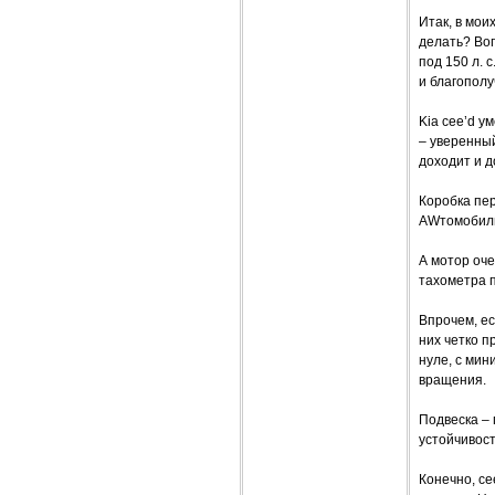
Итак, в мои
делать? Во­
под 150 л. 
и благополу
Kia cee’d у
– уверенный
доходит и 
Коробка пе
AWтомобили 
А мотор оче
тахометра п
Впрочем, ес
них четко п
нуле, с ми
вращения.
Подвеска – 
устойчивост
Конечно, ce