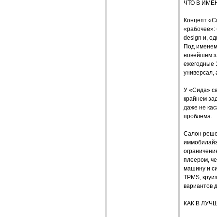
ЧТО В ИМЕ
Концепт «Си
«рабочее»: 
design и, о
Под именем
новейшем за
ежегодные 1
универсал, 
У «Сида» са
крайнем зад
даже не кас
проблема.
Салон реше
иммобилайз
ограничени
плеером, ч
машину и си
TPMS, круиз
вариантов д
КАК В ЛУЧ