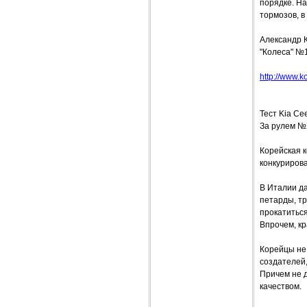
порядке. На
тормозов, в
Александр 
"Колеса" №1
http://www.ko
Тест Kia Ce
За рулем №
Корейская 
конкуриров
В Италии д
петарды, тр
прокатиться
Впрочем, кр
Корейцы не
создателей
Причем не 
качеством.