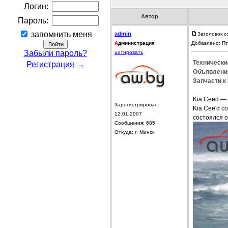
Логин:
Автор
Пароль:
запомнить меня
admin
Заголовок с
А
дминистрация
Добавлено: Пт
Забыли пароль?
цитировать
Технически
Регистрация →
Объявления
Запчасти к 
Kia Ceed —
Зарегистрирован:
Kia Cee'd 
12.01.2007
состоялся 
Сообщения: 685
Откуда: г. Минск