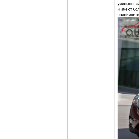
уменьшении
и имеют бо
поднимаетс