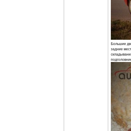
Большие дв
задние мес
складывания
подголовник