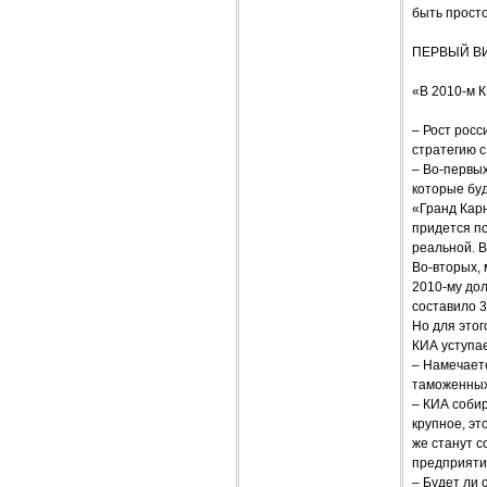
быть просто
ПЕРВЫЙ ВИ
«В 2010-м 
– Рост росс
стратегию 
– Во-первых
которые буд
«Гранд Карн
придется по
реальной. В
Во-вторых,
2010-му дол
составило 3
Но для этог
КИА уступае
– Намечает
таможенных
– КИА соби
крупное, эт
же станут с
предприяти
– Будет ли