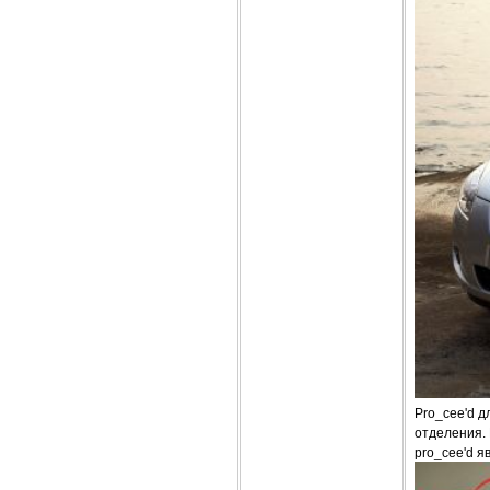
Pro_cee'd д
отделения.
pro_cee'd я