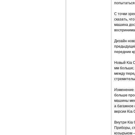
попытаться 
С точки зре
сказать, чт
машина дост
воспринима
Дизайн нов
предыдущий
передние к
Новый Kia C
мм больше; 
между пере
стремитель
Изменение р
больше прос
машины мен
а багажное 
версии Kia 
Внутри Kia
Приборы, с
козырьком –