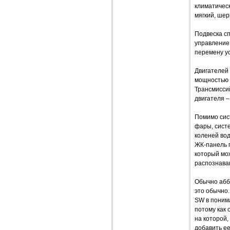
климатическ
мягкий, ше
Подвеска сп
управление 
перемену ус
Двигателей 
мощностью 1
Трансмисси
двигателя 
Помимо сист
фары, сист
коленей вод
ЖК-панель 
который мож
распознаван
Обычно аббр
это обычно.
SW в понима
потому как
на которой,
добавить е