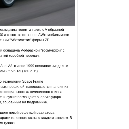
вым двигателем, а также с V-образной
00 л.с. соответственно. AWтомобиль может
остным "AWтоматом" фирмы ZF.
и оснащена V-образной "восьмеркой" с
атой коробкой передач.
udi A8, в июне 1999 появилась модель с
2,5 V6 Tdi (180 л. с.).
о технологии Space Frame
иевых профилей, навешиваются панели из
з специального алюминиевого сплава,
ке и лучше поглощают энергию удара.
, собранные на подрамнике.
щего новой решеткой радиатора,
ами головного света с гладким стеклом. В
я кузова.