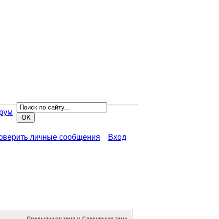
рум
роверить личные сообщения
Вход
Предыдущая тема
::
Следующая тема