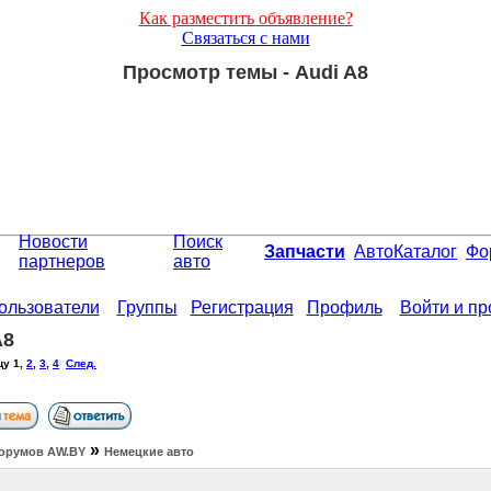
Как разместить объявление?
Связаться с нами
Просмотр темы - Audi A8
Новости
Поиск
Запчасти
АвтоКаталог
Фо
партнеров
авто
ользователи
Группы
Регистрация
Профиль
Войти и п
A8
цу
1
,
2
,
3
,
4
След.
»
орумов АW.BY
Немецкие авто