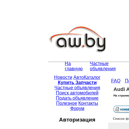
На
Частные
главную
объявления
Новости
АвтоКаталог
FAQ
П
Купить Запчасти
Частные объявления
Audi 
Поиск автомобилей
На страни
Подать объявление
Полезное
Контакты
Форум
Авторизация
Список ф