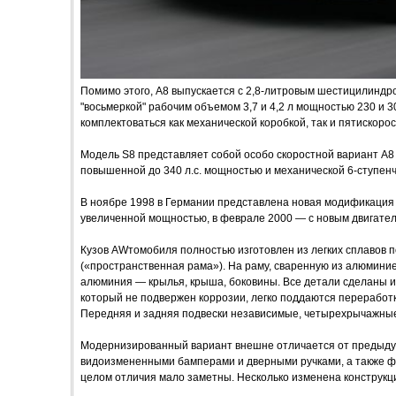
Помимо этого, А8 выпускается с 2,8-литровым шестицилиндро
"восьмеркой" рабочим объемом 3,7 и 4,2 л мощностью 230 и 3
комплектоваться как механической коробкой, так и пятискор
Модель S8 представляет собой особо скоростной вариант A8 
повышенной до 340 л.с. мощностью и механической 6-ступенч
В ноябре 1998 в Германии представлена новая модификация A
увеличенной мощностью, в феврале 2000 — с новым двигателем 
Кузов AWтомобиля полностью изготовлен из легких сплавов п
(«пространственная рама»). На раму, сваренную из алюмин
алюминия — крылья, крыша, боковины. Все детали сделаны и
который не подвержен коррозии, легко поддаются переработ
Передняя и задняя подвески независимые, четырехрычажные
Модернизированный вариант внешне отличается от предыду
видоизмененными бамперами и дверными ручками, а также фар
целом отличия мало заметны. Несколько изменена конструкци