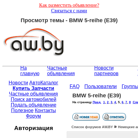
Как разместить объявление?
Связаться с нами
Просмотр темы - BMW 5-reihe (E39)
На
Частные
Новости
главную
объявления
партнеров
Новости
АвтоКаталог
FAQ
Пользователи
Групп
Купить Запчасти
Частные объявления
BMW 5-reihe (E39)
Поиск автомобилей
На страницу
Пред.
1
,
2
,
3
,
4
,
5
,
6
,
7
,
8
Сле
Подать объявление
Полезное
Контакты
Форум
»
Авторизация
Список форумов АW.BY
Немецкие а