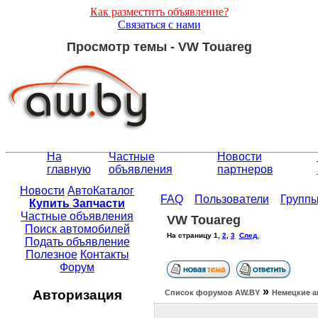
Как разместить объявление?
Связаться с нами
Просмотр темы - VW Touareg
На
Частные
Новости
главную
объявления
партнеров
Новости
АвтоКаталог
FAQ
Пользователи
Групп
Купить Запчасти
Частные объявления
VW Touareg
Поиск автомобилей
На страницу
1
,
2
,
3
След.
Подать объявление
Полезное
Контакты
Форум
»
Авторизация
Список форумов АW.BY
Немецкие а