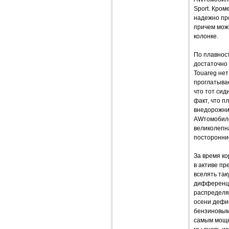
Sport. Кром
надежно про
причем мож
колонке.
По плавност
достаточно 
Touareg нет
проглатывае
что тот сид
факт, что п
внедорожник
AWтомобиль
великолепна
посторонни
За время ко
в активе пр
вселять так
дифференци
распределяе
осени дефиц
бензиновым 
самым мощн