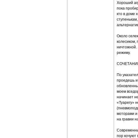
Хороший агр
пока пробир
кто в доме
ступенькам,
альтернати
Около селе
колесиком, 
ничтожной.
режиму.
СОЧЕТАНИ
По указател
проедешь и
обновленны
моем вседор
начинает не
«Туарегу» н
(пневмоподв
моторами и 
на гравии н
Современные
пор кочуют 