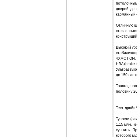
потолочным 
дверей, до
карманный 
Отличную ш
стекло, вы
конструкци
Высокий уро
стабилизаци
4XMOTION, 
HBA (brake 
Ультразвук
до 150 сан
Touareg пол
половину 2
Тест-драйв 
Туареги (са
1,15 млн. ч
сунниты. Пр
которого му