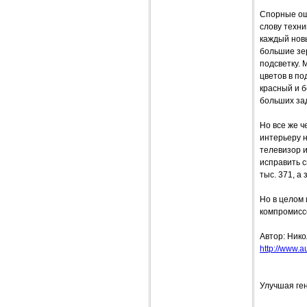
Спорные ощ
слову техни
каждый нов
большие зер
подсветку. 
цветов в по
красный и 
больших зад
Но все же ч
интерьеру н
телевизор и
исправить 
тыс. 371, а
Но в целом 
компромиссо
Автор: Нико
http://www.a
Улучшая ге