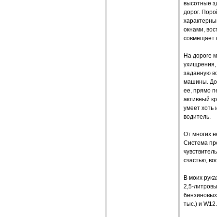
высотные зд
дорог. Поро
характерны
окнами, вос
совмещает в
На дороге 
ухищрения,
заданную во
машины. Дол
ее, прямо п
активный кр
умеет хоть 
водитель.
От многих н
Система пре
чувствитель
счастью, во
В моих рука
2,5-литровы
бензиновых 
тыс.) и W12.