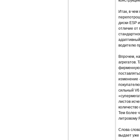
конструкцию
Итак, в чем
перепотрош
диски ESP и
отличие от 
стандартно
адаптивный
водителю пр
Впрочем, н
агрегатов. 
фирменную 
поставлятьс
изменение 
покупателю,
сильный V6 
«супермегат
листов исче
количество 
Тем более ч
литровому R
Слова слова
выдает уже 