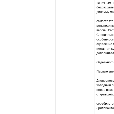
типичным пр
безраздельн
дилемму мы
самостоятел
цельноцинко
версии AWт
Специально
особенност
сцепление 
покрытия кр
дополнител
Отдельного 
Первые впе
Днепропетро
холодный ок
перед нами 
открывшей
серебристой
бриллиантов