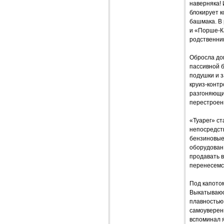
наверняка!
блокирует к
башмака. В 
и «Порше-Ка
родственник
Обросла до
пассивной 
подушки и з
круиз-конт
разгоняющи
перестроени
«Туарег» с
непосредств
бензиновые 
оборудован 
продавать в
перенесемс
Под капото
Выкатываюс
плавностью 
самоуверенн
вспоминал я