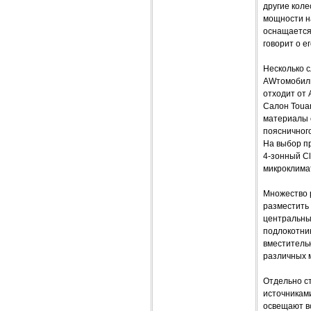
другие коле
мощности н
оснащается
говорит о е
Несколько с
AWтомобиль,
отходит от
Салон Touar
материалы о
поясничного
На выбор п
4-зонный Cl
микроклимат
Множество 
разместить 
центральны
подлокотник
вместитель
различных 
Отдельно с
источниками
освещают вс