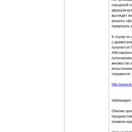
городской п
дворцом ку
выглядят жи
решено сфо
привлекла 
К спуску по
с диаметро
получится!
AWтомобиля
пульсировал
множество м
испытанием,
справился!..
http://www.te
Volkswagen
Обилие хром
предшествен
громила ид