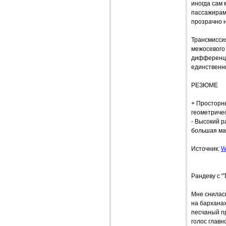
иногда сам 
пассажирами
прозрачно н
Трансмисси
межосевого
дифференци
единственн
РЕЗЮМЕ
+ Просторн
геометриче
- Высокий р
большая мас
Источник:
W
Рандеву с "
Мне снилась
на бархана
песчаный п
голос главн