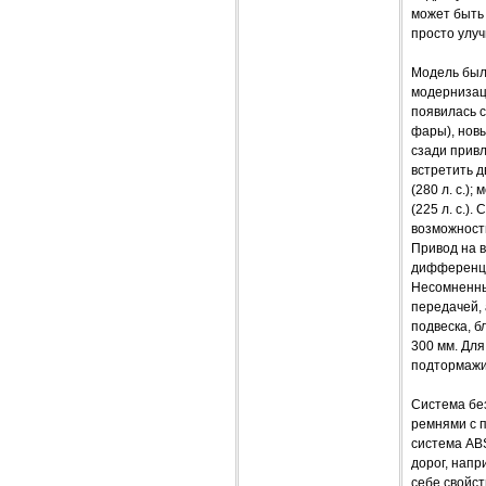
может быть
просто улу
Модель был
модернизац
появилась 
фары), нов
сзади прив
встретить д
(280 л. с.)
(225 л. с.)
возможность
Привод на 
дифференци
Несомненны
передачей,
подвеска, б
300 мм. Для
подтормажи
Система бе
ремнями с п
система ABS
дорог, напр
себе свойст