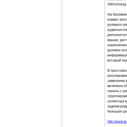
AWтопоезд 
На базовом
климат-конт
рулевого уп
аудиосисте
дополнител
крыше, датч
переключен
рулевое кол
информирующ
который пр
В просторн
регулирово
замечание м
величина о
панель с ш
сгруппиров
селектора 
заднем ряду
большая ши
http://www.te