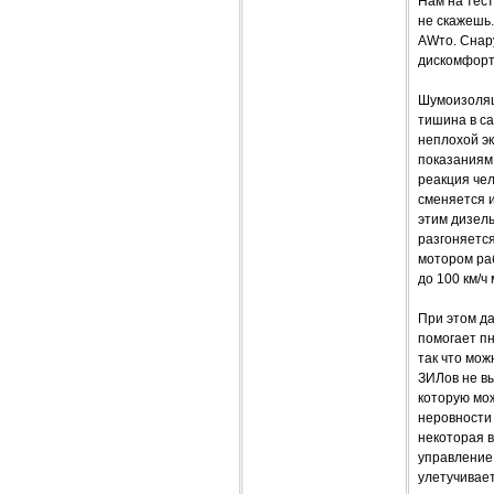
Нам на тест
не скажешь.
AWто. Снару
дискомфорта
Шумоизоляц
тишина в са
неплохой эк
показаниям 
реакция чел
сменяется и
этим дизель
разгоняется
мотором раб
до 100 км/ч
При этом да
помогает п
так что мож
ЗИЛов не вы
которую мож
неровности 
некоторая в
управление
улетучивает