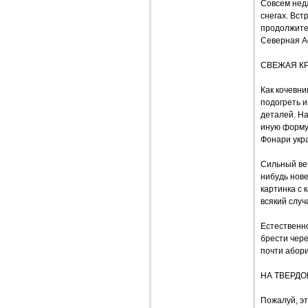
Совсем нед
снегах. Вст
продолжител
Северная А
СВЕЖАЯ К
Как кочевн
подогреть и
деталей. На
иную форму
Фонари укр
Сильный вет
нибудь нове
картинка с 
всякий случ
Естественно
брести чере
почти абори
НА ТВЕРД
Пожалуй, эт