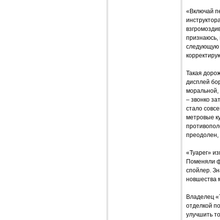
«Включай пе
инструктора
взгромоздив
признаюсь, 
следующую с
корректирую
Такая дорож
дисплей бо
моральной, 
– звонко за
стало совсе
метровые ку
противополо
преодолен,
«Туарег» из
Поменяли ф
спойлер. З
новшества 
Владелец «Т
отделкой по
улучшить то