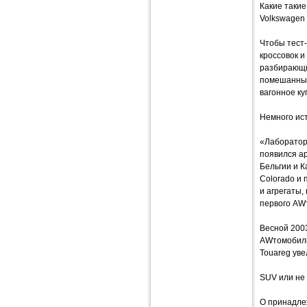
Какие такие
Volkswagen 
Чтобы тест
кроссовок 
разбирающи
помешанный 
вагонное ку
Немного ис
«Лабораторн
появился ар
Бельгии и К
Colorado и
и агрегаты,
первого AW
Весной 2003
AWтомобильн
Touareg уве
SUV или не
О принадлеж