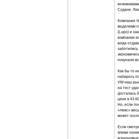
кочевниками
Судане. Лиш
Компания V
моделями пр
(Lupo) и за
компании и
когда отдав
заботились 
экономичес
покупали вс
Как бы то н
набирать по
VW наш рыно
на тест уда
досталась б
цене в 43.6
Но, если по
«люкс» вес
может поспо
Если смотр
ближе пони
ксеноновые