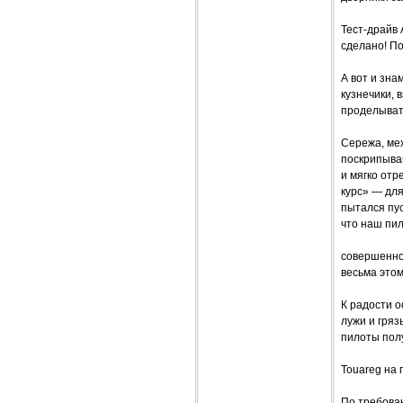
Тест-драйв
сделано! По
А вот и зна
кузнечики, 
проделывать
Сережа, ме
поскрипыва
и мягко отр
курс» — для
пытался пус
что наш пил
совершенно 
весьма этом
К радости 
лужи и гряз
пилоты пол
Touareg на
По требова