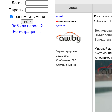
Логин:
Автор
Пароль:
запомнить меня
admin
Заголовок с
А
дминистрация
Добавлено: Пт
Забыли пароль?
цитировать
Технически
Регистрация →
Объявления
Запчасти к
Мировой де
Зарегистрирован:
AWтомобиля
12.01.2007
кочевников 
Сообщения: 685
Откуда: г. Минск