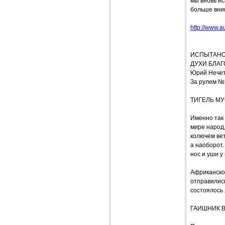
мы вновь ис
больше вни
http://www.a
ИСПЫТАНО В
ДУХИ БЛА
Юрий Нече
За рулем №
ТИГЕЛЬ МУ
Именно так 
мире народ,
колючем вет
а наоборот.
нос и уши у
Африканском
отправились
состоялось 
ГАИШНИК В