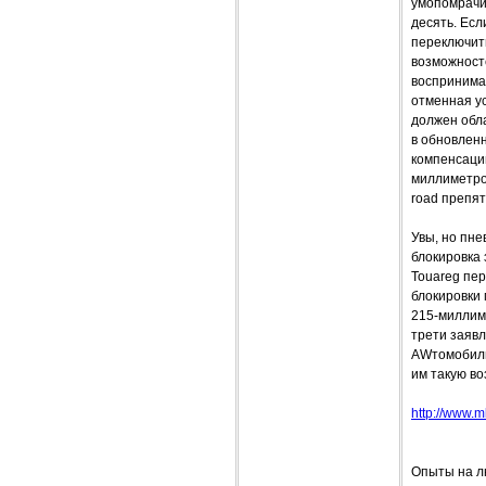
умопомрачит
десять. Есл
переключит
возможносте
воспринимае
отменная ус
должен обла
в обновленн
компенсации
миллиметро
road препят
Увы, но пне
блокировка
Touareg пе
блокировки
215-миллиме
трети заявл
AWтомобиль,
им такую в
http://www.m
Опыты на л