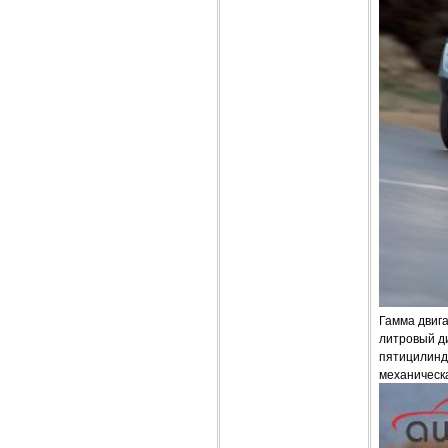
Гамма двига
литровый ди
пятицилиндр
механическ