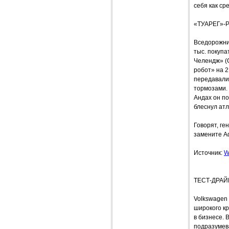
себя как сре
«ТУАРЕГ»-
Вседорожник
тыс. покупа
Челендж» (
робот» на 2
передавали
тормозами. 
Андах он по
блеснул атл
Говорят, ге
замените А
Источник:
W
ТЕСТ-ДРАЙВ
Volkswagen
широкого к
в бизнесе.
подразумев