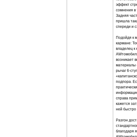
эффект стре
сомнения в 
Задняя част
пришла так
спереди и 
Подойдя к м
кармане: To
владелец к 
AWтомобиля
возникает в
материалы о
рычаг 6-сту
«капитанско
подпора. Ес
практическ
информацион
справа при
кажется зат
ней быстро 
Разгон дост
стандартном
благодаря я
AWтомобиль