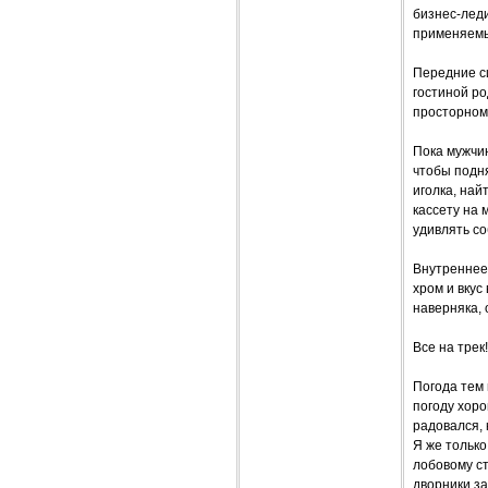
бизнес-леди
применяемы
Передние си
гостиной ро
просторном 
Пока мужчи
чтобы подня
иголка, най
кассету на 
удивлять с
Внутреннее 
хром и вкус
наверняка, 
Все на трек!
Погода тем 
погоду хоро
радовался, 
Я же только
лобовому ст
дворники з