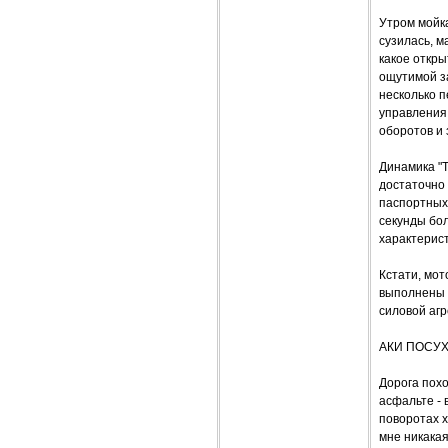
Утром мойк
сузилась, м
какое откры
ощутимой з
несколько п
управления,
оборотов и 
Динамика "Т
достаточно 
паспортных 
секунды бо
характерист
Кстати, мот
выполнены в
силовой агр
АКИ ПОСУХ
Дорога пох
асфальте - 
поворотах х
мне никакая