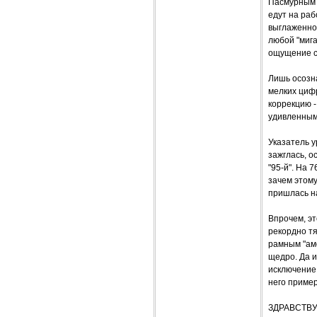
Пасмурным у
едут на раб
выглаженно
любой "миг
ощущение ск
Лишь осозна
мелких цифр
коррекцию 
удивленным 
Указатель у
зажглась, о
"95-й". На 
зачем этому
пришлась на
Впрочем, эт
рекордно тя
рамным "аме
щедро. Да и
исключение
него пример
ЗДРАВСТВУ