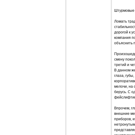
Штурмовые
Ломать трад
стабильност
дорогой к у
компания по
объяснить 
Произошедш
смену покол
третий и че
В данном же
глаза, губы
корпоратив
мелочи, на
берусь. С о
фейслифтин
Впрочем, гл
внешние ме
приборов, 
нетронутым.
представля