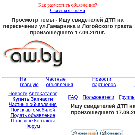
Как разместить объявление?
Связаться с нами
Просмотр темы - Ищу свидетелей ДТП на
пересечении ул.Гамарника и Логойского тракта
произошедшего 17.09.2010г.
На
Частные
Новости
главную
объявления
партнеров
Новости
АвтоКаталог
FAQ
Пользователи
Групп
Купить Запчасти
Частные объявления
Ищу свидетелей ДТП на
Поиск автомобилей
произошедшего 17.09.20
Подать объявление
Полезное
Контакты
Форум