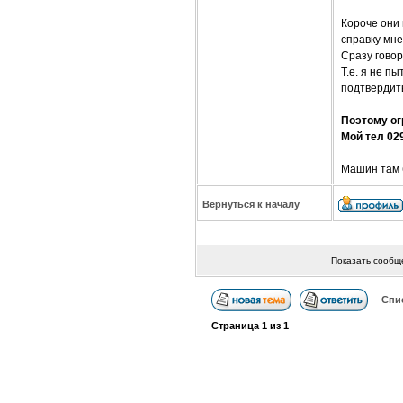
Короче они 
справку мне
Сразу говор
Т.е. я не п
подтвердит
Поэтому огр
Мой тел 02
Машин там б
Вернуться к началу
Показать сообщ
Спи
Страница
1
из
1