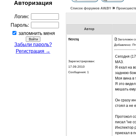
Авторизация
»
Список форумов АW.BY
Происшест
Логин:
Пароль:
Автор
запомнить меня
fktrctq
Заголовок с
Забыли пароль?
Добавлено: Пт
Регистрация →
Сегодня (17
Зарегистрирован:
МАЗ.
17.09.2010
Я ехал на в
Сообщения: 1
заднюю боко
Моя вина в 
Я это видел
мешать ему
Он сразу ин
стоял а не 
Протокол со
писал "не с
Инспектор р
приехал в п