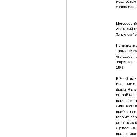
мощностью 
управление
Mercedes-B
Анатолий 
За рулем №
Появившись 
только титу
что вдвое п
"спринтеров
19%.
В 2000 год
Внешние отл
фары. В от
старой маш
передач с 
силу необы
приборов те
коробка пе
стоп", вык
сцепления. 
предлагают