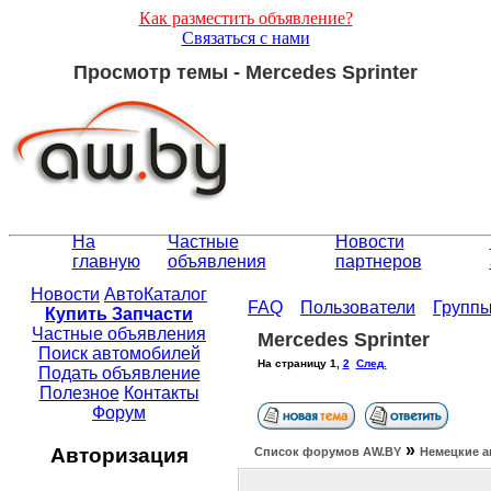
Как разместить объявление?
Связаться с нами
Просмотр темы - Mercedes Sprinter
На
Частные
Новости
главную
объявления
партнеров
Новости
АвтоКаталог
FAQ
Пользователи
Групп
Купить Запчасти
Частные объявления
Mercedes Sprinter
Поиск автомобилей
На страницу
1
,
2
След.
Подать объявление
Полезное
Контакты
Форум
»
Авторизация
Список форумов АW.BY
Немецкие а