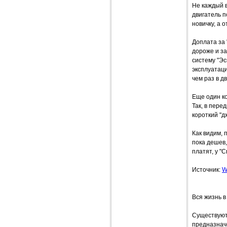
Не каждый в
двигатель п
новичку, а 
Доплата за 
дороже и за
систему "Э
эксплуатаци
чем раз в д
Еще один ко
Так, в пере
короткий "
Как видим, 
пока дешев,
платят, у "
Источник:
W
Вся жизнь в
Существуют
предназначе