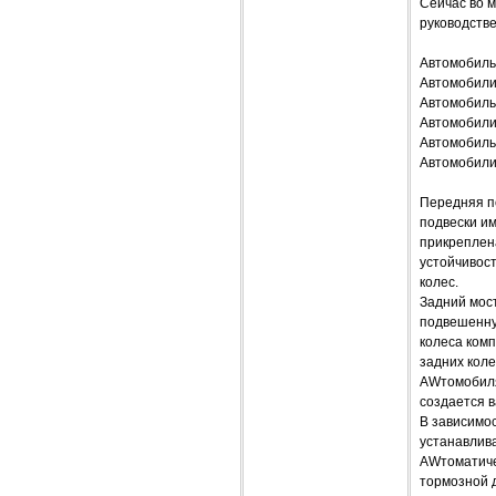
Сейчас во 
руководств
Автомобиль
Автомобили
Автомобиль
Автомобили
Автомобиль
Автомобили
Передняя п
подвески и
прикреплена
устойчивос
колес.
Задний мос
подвешенную
колеса ком
задних кол
AWтомобиля
создается 
В зависимо
устанавлива
AWтоматиче
тормозной 