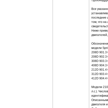
турбонадду
Все указан
устанавлив
последние 
том, что на
свидетельст
Ниже приве
двигателей
Обозначени
модели Spri
208D 901.3 
208D 902.3 
308D 903.3 
408D 904.3 
212D 901.4 
312D 903.4 
412D 904.4 
Модели 210D
л.с.). Чис
идентифика
Описанными
двигателя и