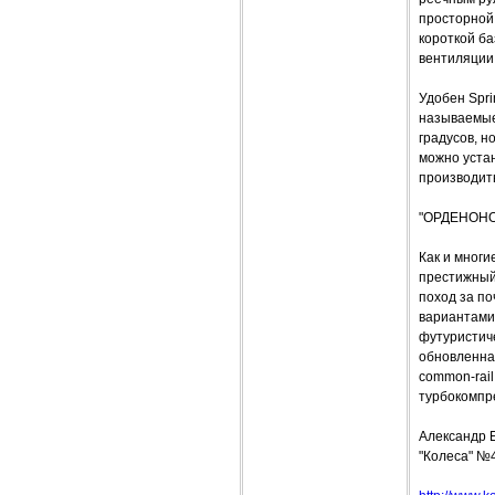
просторной 
короткой ба
вентиляции
Удобен Spri
называемые
градусов, н
можно устан
производит
"ОРДЕНОН
Как и многи
престижный 
поход за по
вариантами 
футуристичес
обновленная
common-rai
турбокомпре
Александр 
"Колеса" №