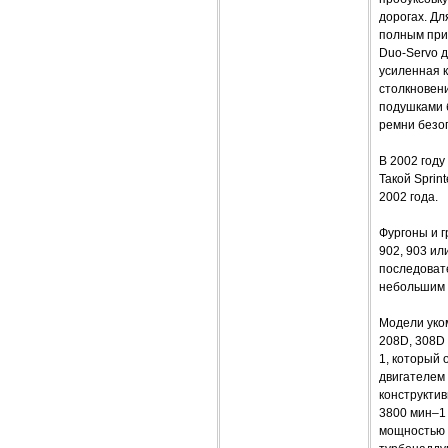
дорогах. Д
полным при
Duo-Servo 
усиленная 
столкновен
подушками 
ремни безоп
В 2002 год
Такой Sprin
2002 года.
Фургоны и 
902, 903 ил
последовате
небольшим 
Модели уко
208D, 308D
1, который 
двигателем 
конструктив
3800 мин–1 
мощностью 7