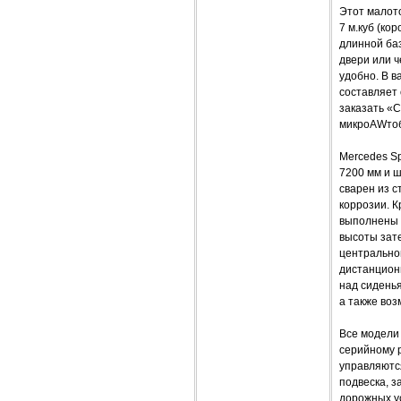
Этот малото
7 м.куб (ко
длинной баз
двери или 
удобно. В 
составляет 
заказать «С
микроAWтоб
Mercedes Sp
7200 мм и ш
сварен из с
коррозии. К
выполнены и
высоты зат
центрально
дистанцион
над сидень
а также во
Все модели
серийному 
управляютс
подвеска, 
дорожных у