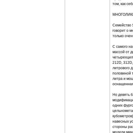
том, как се
МНОГОЛИКИ
Семейство S
говорит о м
только оче
С самого н
массой от д
четырехцил
212D, 312D,
литрового д
половиной 
литра и мощ
оснащенная
Но девять б
модификаций
одних фург
цельнометал
кубометров)
навесных ус
стороны раз
модели мин