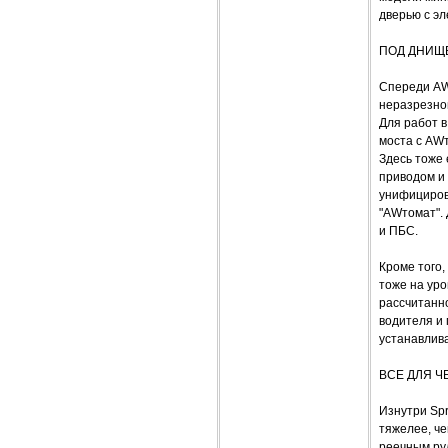
дверью с э
ПОД ДНИЩ
Спереди AW
неразрезно
Для работ 
моста с AW
Здесь тоже
приводом и 
унифициров
"AWтомат".
и ПБС.
Кроме того,
тоже на уро
рассчитанн
водителя и 
устанавлив
ВСЕ ДЛЯ Ч
Изнутри Spr
тяжелее, ч
реечным ру