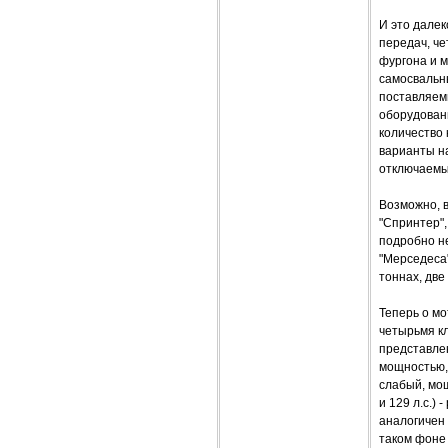
И это далек
передач, ч
фургона и м
самосвальн
поставляем
оборудован
количество 
варианты н
отключаемы
Возможно, в
"Спринтер",
подробно не
"Мерседеса
тоннах, две
Теперь о м
четырьмя кл
представлен
мощностью,
слабый, мощ
и 129 л.с.
аналогичен 
таком фоне 