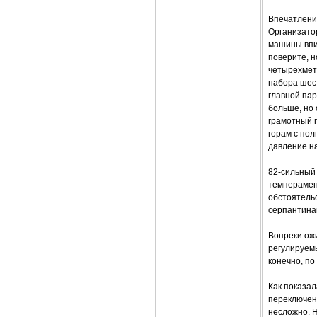
Впечатления
Организато
машины впис
поверите, н
четырехметр
набора шест
главной пар
больше, но 
грамотный п
горам с пол
давление на
82-сильный 
темперамент
обстоятельс
серпантина
Вопреки ож
регулируемы
конечно, по
Как показа
переключени
несложно. 