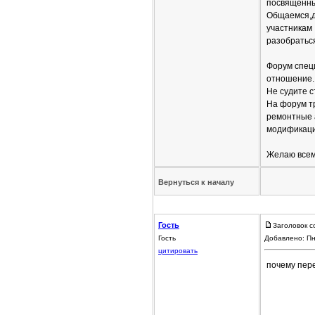
посвященны
Общаемся,д
участникам
разобратьс
Форум спец
отношение.
Не судите с
На форум т
ремонтные 
модификаци
Желаю всем 
Вернуться к началу
Гость
Заголовок с
Гость
Добавлено: Пн
цитировать
почему пере