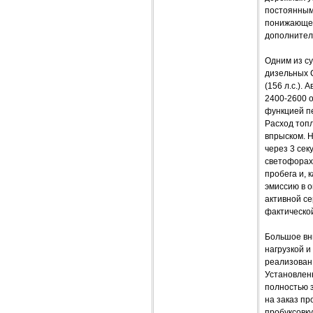
постоянным
понижающей
дополнител
Одним из с
дизельных C
(156 л.с.).
2400-2600 
функцией п
Расход топ
впрыском. Н
через 3 сек
светофорах
пробега и, 
эмиссию в о
активной се
фактическо
Большое вни
нагрузкой 
реализован
Установлен
полностью 
на заказ п
пробуксовку