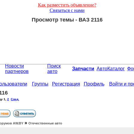
Как разместить объявление?
Связаться с нами
Просмотр темы - ВАЗ 2116
Новости
Поиск
Запчасти
АвтоКаталог
Фо
партнеров
авто
ользователи
Группы
Регистрация
Профиль
Войти и п
116
цу
1
,
2
След.
»
орумов АW.BY
Отечественные авто