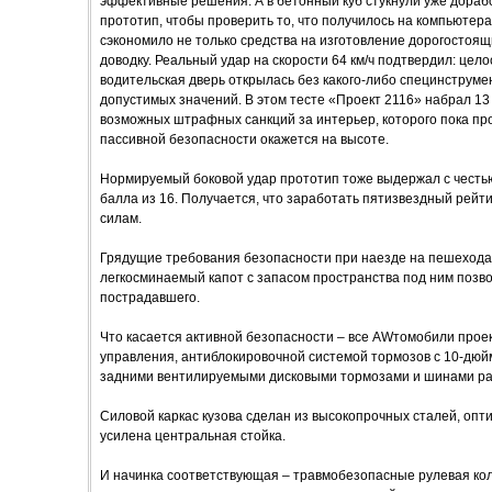
эффективные решения. А в бетонный куб стукнули уже дораб
прототип, чтобы проверить то, что получилось на компьюте
сэкономило не только средства на изготовление дорогостоящи
доводку. Реальный удар на скорости 64 км/ч подтвердил: цел
водительская дверь открылась без какого-либо специнструме
допустимых значений. В этом тесте «Проект 2116» набрал 13 
возможных штрафных санкций за интерьер, которого пока прос
пассивной безопасности окажется на высоте.
Нормируемый боковой удар прототип тоже выдержал с честью
балла из 16. Получается, что заработать пятизвездный рейт
силам.
Грядущие требования безопасности при наезде на пешехода 
легкосминаемый капот с запасом пространства под ним позв
пострадавшего.
Что касается активной безопасности – все AWтомобили проек
управления, антиблокировочной системой тормозов с 10-дю
задними вентилируемыми дисковыми тормозами и шинами ра
Силовой каркас кузова сделан из высокопрочных сталей, опт
усилена центральная стойка.
И начинка соответствующая – травмобезопасные рулевая кол