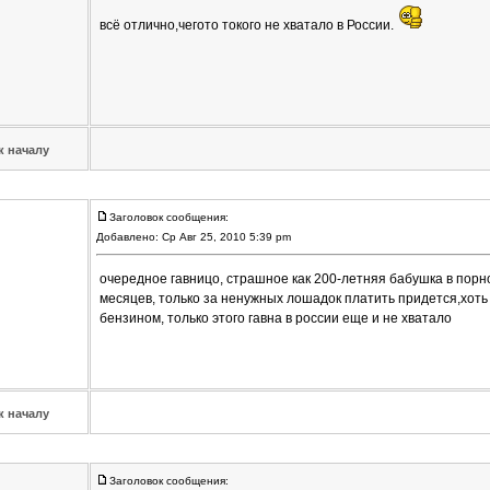
всё отлично,чегото токого не хватало в России.
к началу
Заголовок сообщения:
Добавлено: Ср Авг 25, 2010 5:39 pm
очередное гавницо, страшное как 200-летняя бабушка в порно
месяцев, только за ненужных лошадок платить придется,хоть 
бензином, только этого гавна в россии еще и не хватало
к началу
Заголовок сообщения: