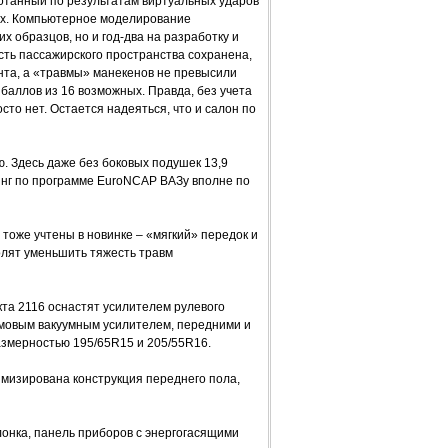
отанный по результатам виртуальных ударов
рах. Компьютерное моделирование
х образцов, но и год-два на разработку и
ость пассажирского пространства сохранена,
нта, а «травмы» манекенов не превысили
баллов из 16 возможных. Правда, без учета
то нет. Остается надеяться, что и салон по
. Здесь даже без боковых подушек 13,9
инг по программе EuroNCAP ВАЗу вполне по
тоже учтены в новинке – «мягкий» передок и
олят уменьшить тяжесть травм
та 2116 оснастят усилителем рулевого
ймовым вакуумным усилителем, передними и
змерностью 195/65R15 и 205/55R16.
имизирована конструкция переднего пола,
онка, панель приборов с энергогасящими