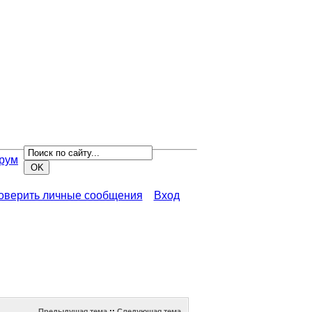
рум
роверить личные сообщения
Вход
Предыдущая тема
::
Следующая тема