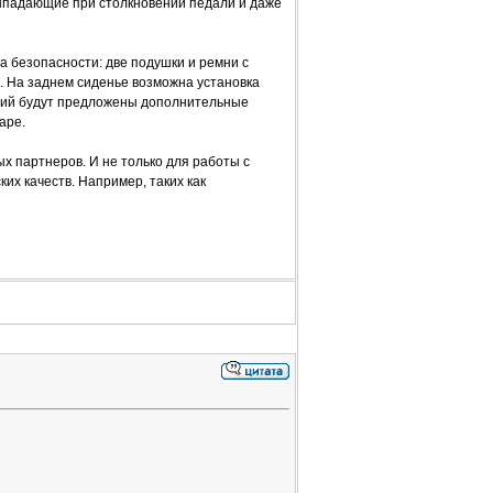
выпадающие при столкновении педали и даже
 безопасности: две подушки и ремни с
 На заднем сиденье возможна установка
пций будут предложены дополнительные
аре.
х партнеров. И не только для работы с
их качеств. Например, таких как