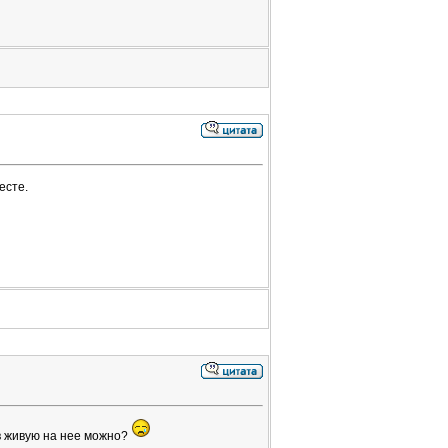
есте.
 в живую на нее можно?