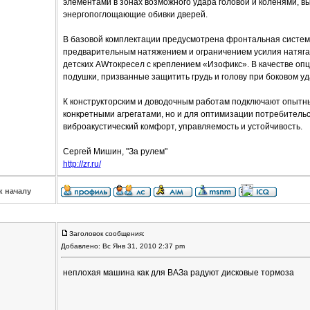
элементами в зонах возможного удара головой и коленями, 
энергопоглощающие обивки дверей.
В базовой комплектации предусмотрена фронтальная система
предварительным натяжением и ограничением усилия натяга.
детских AWтокресел с креплением «Изофикс». В качестве о
подушки, призванные защитить грудь и голову при боковом уд
К конструкторским и доводочным работам подключают опытны
конкретными агрегатами, но и для оптимизации потребительск
виброакустический комфорт, управляемость и устойчивость.
Сергей Мишин, "За рулем"
http://zr.ru/
к началу
Заголовок сообщения:
Добавлено: Вс Янв 31, 2010 2:37 pm
неплохая машина как для ВАЗа радуют дисковые тормоза