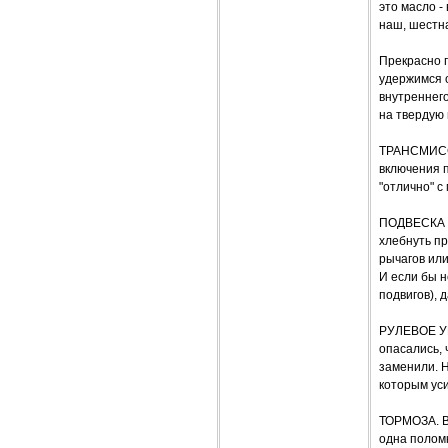
это масло -
наш, шестн
Прекрасно п
удержимся 
внутреннего
на твердую 
ТРАНСМИССИЯ
включения п
"отлично" с
ПОДВЕСКА п
хлебнуть пр
рычагов или
И если бы 
подвигов), д
РУЛЕВОЕ УП
опасались, 
заменили. Н
которым уси
ТОРМОЗА. Вс
одна поломк