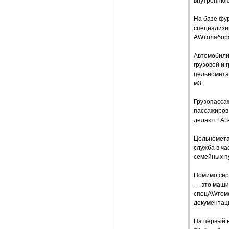
внутреннюю 
На базе фу
специализи
AWтолабора
Автомобили
грузовой и 
цельнометал
м3.
Грузопассаж
пассажиров
делают ГАЗ
Цельномета
служба в ч
семейных пу
Помимо сер
— это маши
спецAWтомо
документац
На первый 