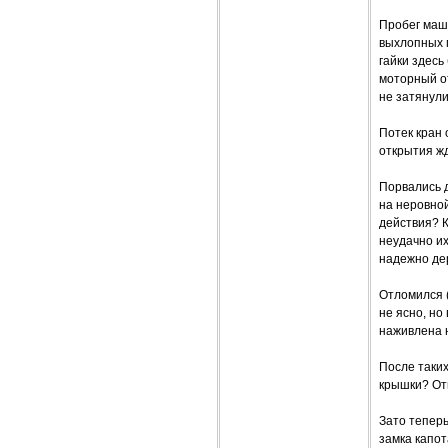
Пробег маш
выхлопных г
гайки здесь
моторный от
не затянули
Потек кран
открытия ж
Порвались 
на неровной
действия? К
неудачно их
надежно де
Отломился (
не ясно, но
наживлена н
После таких
крышки? От
Зато тепер
замка капот