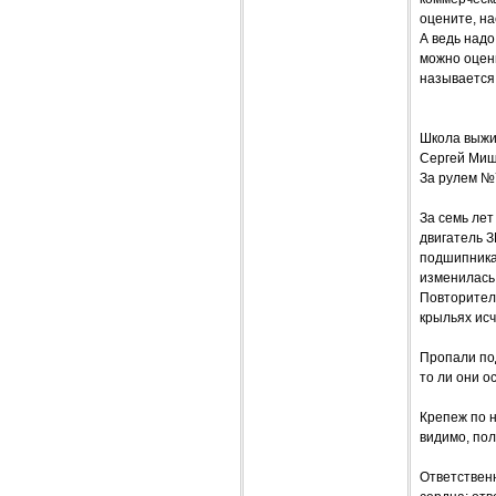
оцените, н
А ведь надо
можно оцени
называется,
Школа выж
Сергей Ми
За рулем №
За семь ле
двигатель З
подшипника
изменилась
Повторители
крыльях исч
Пропали под
то ли они о
Крепеж по н
видимо, пол
Ответствен