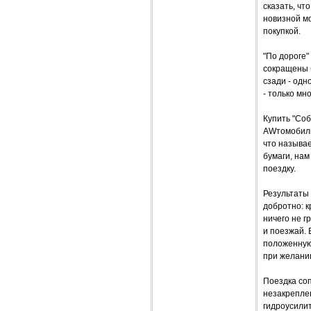
сказать, чт
новизной м
покупкой.
"По дороге
сокращены б
сзади - одн
- только мн
Купить "Соб
AWтомобили
что называе
бумаги, на
поездку.
Результаты
добротно: к
ничего не г
и поезжай.
положенную 
при желании
Поездка со
незакреплен
гидроусилит