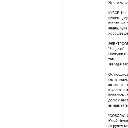
Ну что ж, п
КУЗОВ. Не р
общем - де
крепление п
видно, руки
Хорошее дел
ЭЛЕКТРООБО
"бендикс" с
Намедни ком
там.
Твердая так
Ох, неодно
(хотя оконч
за этот сро
качество ис
попались н
долго и чес
выкидывать 
"СОБОЛЬ": 
Юрий Нече
За рулем №