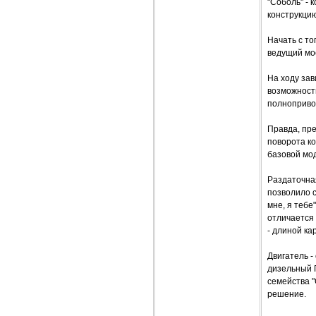
"Соболь" - 
конструкци
Начать с т
ведущий мос
На ходу зав
возможности
полнопривод
Правда, пр
поворота ко
базовой мо
Раздаточная
позволило с
мне, я тебе
отличается 
- длиной ка
Двигатель -
дизельный Г
семейства "
решение.