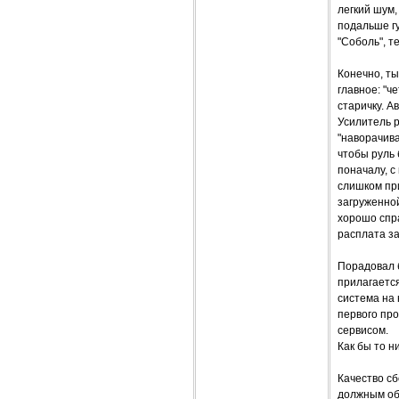
легкий шум,
подальше г
"Соболь", т
Конечно, ты
главное: "ч
старичку. А
Усилитель р
"наворачива
чтобы руль
поначалу, с
слишком при
загруженно
хорошо спра
расплата з
Порадовал б
прилагается
система на
первого пр
сервисом.
Как бы то н
Качество сб
должным об