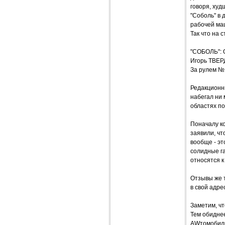
говоря, худ
"Соболь" в 
рабочей маш
Так что на 
"СОБОЛЬ": 
Игорь ТВЕ
За рулем №
Редакционны
набегал ни 
областях по
Поначалу ко
заявили, чт
вообще - эт
солидные га
относятся к
Отзывы же т
в свой адре
Заметим, чт
Тем обиднее
AWтомобилю