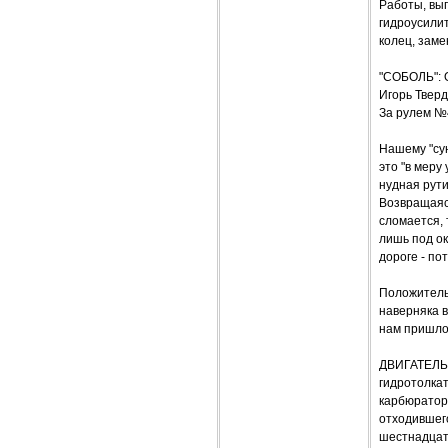
Работы, вы
гидроусили
колец, заме
"СОБОЛЬ": 
Игорь Твер
За рулем №
Нашему "сун
это "в меру
нудная рути
Возвращаясь
сломается, 
лишь под о
дороге - по
Положитель
наверняка 
нам пришлос
ДВИГАТЕЛЬ. 
гидротолкат
карбюратора
отходившего
шестнадцат