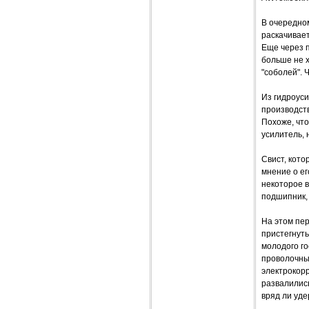
В очередном
раскачивает
Еще через 
больше не х
"соболей". 
Из гидроуси
производст
Похоже, что
усилитель, 
Свист, кот
мнение о ег
некоторое в
подшипник, 
На этом пе
пристегнуть
молодого го
проволочным
электрокорр
развалилис
вряд ли уде