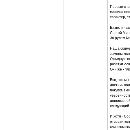
Первые впеч
машина неп
характер, с
Базис и на
Сергей Ми
За рулем №
Наша совме
замены кол
Откидную с
розетки 220
Они же - п
Все, что мы
достичь по
покупке в е
уверенность
дешевизной:
следующий 
И хотя «Соб
отвратитель
слишком вел