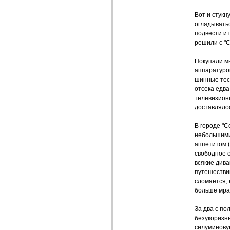
Вот и стукн
оглядыватьс
подвести ит
решили с "С
Покупали мы
аппаратурой
шинные тест
отсека едва
телевизионщ
доставляло
В городе "С
небольшими
аппетитом (
свободное о
всякие див
путешествий
сломается, 
больше мрач
За два с по
безукоризн
силуминовую