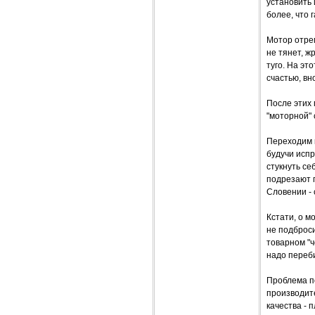
установить
более, что 
Мотор отрем
не тянет, ж
туго. На эт
счастью, вн
После этих 
"моторной" 
Переходим к
будучи испр
стукнуть се
подрезают 
Словении - 
Кстати, о м
не подброси
товарном "
надо переби
Проблема п
производите
качества - 