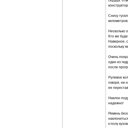
сердца: отв
конструктор
Снизу тускл
километров.
Несколько о
Кто же буде
Наверное, с
поскольку 
Очень понра
один из гид
после прогр
Рулевое кол
говоря, ни 
ее перестав
Наклон поду
надежно!
Ремень безо
наклониться
к полу кузо