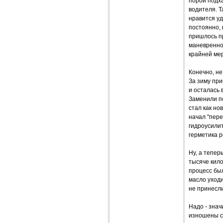
порой подха
водителя. Т
нравится у
постоянно, 
пришлось пр
маневреннос
крайней мер
Конечно, не
За зиму при
и осталась 
Заменили по
стал как но
начал "пере
гидроусилит
герметика р
Ну, а тепер
тысяче кило
процесс был
масло уходи
не принесли
Надо - зна
изношены св