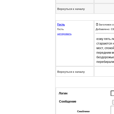
Вернуться к началу
Гость
Заголовок с
Гость
Добавлено: Сб
цитировать
езжу пять л
стараются н
мост, споко
передним м
бездорожье 
перебирали,
Вернуться к началу
Логин
Сообщение
Смайлики