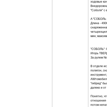
ходовые кач
Внедорожны
"Соболя" с
A "СОБОЛЬ 
Длина - 490
снаряженная
четырехцили
мин; максим
"СОБОЛЬ": 
Игорь ТВЕ
За рулем №
В отделе и
полигон, сн
инструмент,
AWтомобиль
"гибрид" бы
далеко и от
Понятно, чт
отношения с
потом непа