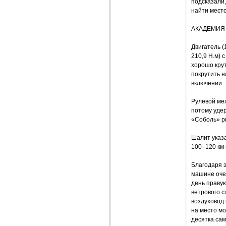
подсказали,
найти место
АКАДЕМИЯ
Двигатель (
210,9 Н.м) 
хорошо крут
покрутить н
включении.
Рулевой мех
потому удер
«Соболь» ры
Шалит указа
100–120 км 
Благодаря 
машине очен
день правую
ветрового с
воздуховод 
на место мо
десятка сам