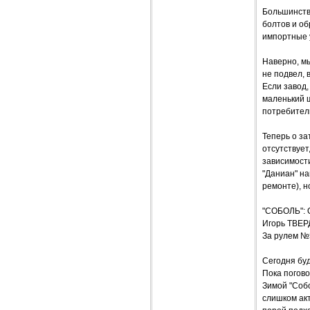
Большинств
болтов и об
импортные у
Наверно, мы
не подвел, 
Если завод,
маленький ш
потребител
Теперь о за
отсутствует
зависимост
"Даниан" на
ремонте), н
"СОБОЛЬ": 
Игорь ТВЕ
За рулем №
Сегодня буд
Пока погово
Зимой "Собо
слишком акт