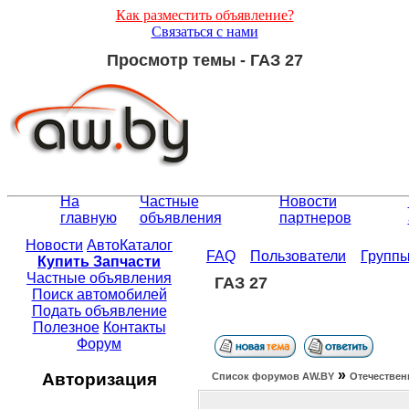
Как разместить объявление?
Связаться с нами
Просмотр темы - ГАЗ 27
На
Частные
Новости
главную
объявления
партнеров
Новости
АвтоКаталог
FAQ
Пользователи
Групп
Купить Запчасти
Частные объявления
ГАЗ 27
Поиск автомобилей
Подать объявление
Полезное
Контакты
Форум
»
Авторизация
Список форумов АW.BY
Отечествен