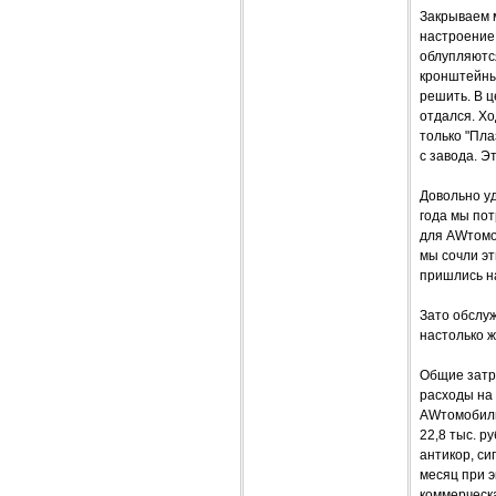
Закрываем 
настроение
облупляются
кронштейны
решить. В ц
отдался. Хо
только "Пла
с завода. Э
Довольно у
года мы пот
для AWтомоб
мы сочли эт
пришлись н
Зато обслуж
настолько ж
Общие затр
расходы на 
AWтомобиль
22,8 тыс. р
антикор, си
месяц при э
коммерческа