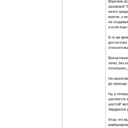
Впрочем, вс
уазовской 
нечто средн
короче, у н
не создава
а если еще 
В то же вре
достаточно
относитель
Впечатлени
легко, без 
посильнее, 
На проселке
до приезда 
Ну, а тепер
цепляется 
шестой" мот
Умудрился д
Итак, что м
комбинирова