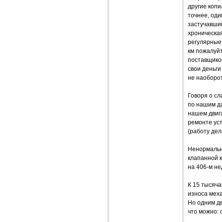
другие копи
точнее, оди
застучавши
хроническая
регулярные
км пожалуйт
поставщиков
свои деньги
не наоборот
Говоря о сл
по нашим да
нашем двига
ремонте уст
(работу дел
Ненормальн
клапанной 
на 406-м не
К 15 тысяча
износа меха
Но одним дв
что можно: 