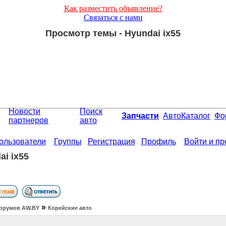
Как разместить объявление?
Связаться с нами
Просмотр темы - Hyundai ix55
Новости
Поиск
Запчасти
АвтоКаталог
Фо
партнеров
авто
ользователи
Группы
Регистрация
Профиль
Войти и п
ai ix55
»
орумов АW.BY
Корейские авто