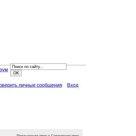
рум
роверить личные сообщения
Вход
Предыдущая тема
::
Следующая тема