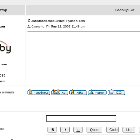
втор
Сообщение
Заголовок сообщения: Hyundai ix55
ция
Добавлено: Пт Янв 12, 2007 11:48 pm
ован:
685
нск
к началу
ие