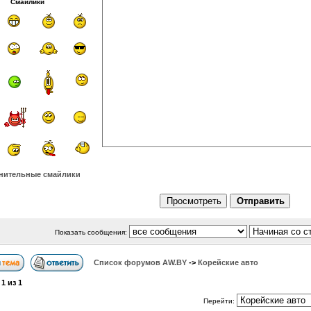
Смайлики
нительные смайлики
Показать сообщения:
Список форумов АW.BY
->
Корейские авто
а
1
из
1
Перейти: