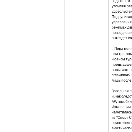
водителем.
утомляя рез
удовольстви
Подруливающ
управления
режимах дв
повседневно
выглядят со
...Пора мен
при троган
нюансы турб
предыдущем
вызывают п
сглаживающ
лишь после 
Завершая пр
и, как след
AWтомобиля 
Изменения е
наметилась 
из "Спорт 
неинтересн
акустически