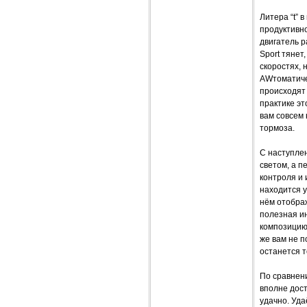
Литера “t” 
продуктивн
двигатель р
Sport тянет
скоростях, 
AWтоматиче
происходят 
практике эт
вам совсем 
тормоза.
С наступле
светом, а п
контроля и 
находится у
нём отобра
полезная и
композицию.
же вам не 
останется т
По сравнен
вполне дост
удачно. Уда