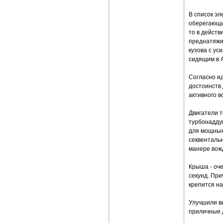
В список эл
оберегающие
то в действ
преднатяжи
кузова с у
сидящим в 
Согласно и
достоинств 
активного в
Двигатели 
турбонаддув
для мощных
секвентальн
манере вож
Крыша - оч
секунд. При
крепится на
Улучшили в
приличные д