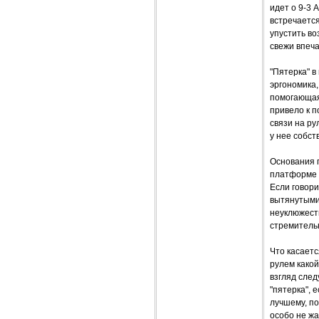
идет о 9-3 
встречается
упустить в
свежи впеча
"Пятерка" 
эргономика
помогающая
привело к п
связи на ру
у нее собс
Основания п
платформе с
Если говори
вытянутыми
неуклюжести
стремитель
Что касаетс
рулем какой
взгляд след
"пятерка", 
лучшему, по
особо не жа