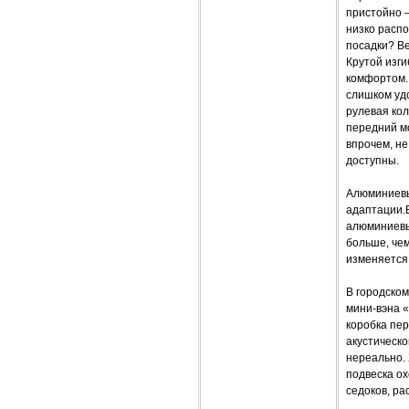
пристойно 
низко расп
посадки? Ве
Крутой изги
комфортом. 
слишком удо
рулевая кол
передний мо
впрочем, не
доступны.
Алюминиевы
адаптации.В
алюминиевый
больше, чем
изменяется 
В городско
мини-вэна 
коробка пер
акустическо
нереально. 
подвеска ох
седоков, р