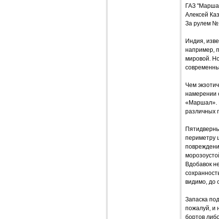
ГАЗ "Марша
Алексей Ка
За рулем №
Индия, изв
например, 
мировой. Но
современны
Чем экзотич
намерении о
«Маршал». 
различных п
Пятидверный
периметру 
повреждений
морозоустой
Вдобавок не
сохранность
видимо, до 
Запаска под
пожалуй, и 
бортов либ