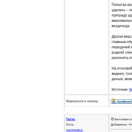
Попытка взо
удалась – л
преграду уд
максимальн
вездехода.
Другая вер
главным об
передачей в
родной «бе
разгонять п
На итоговой
виднее, тол
деньги, мож
Источник:
W
Вернуться к началу
Гость
Заголовок с
Гость
Добавлено: Чт
цитировать