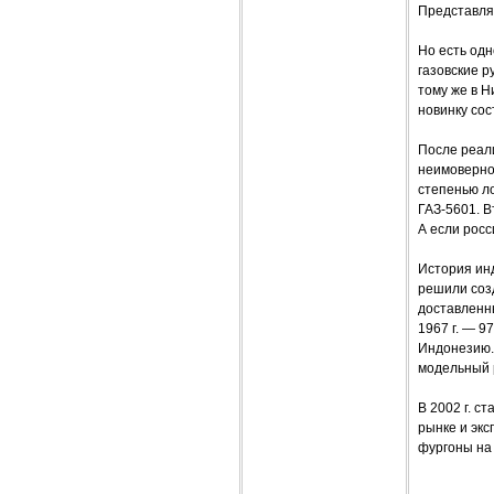
Представляе
Но есть одн
газовские р
тому же в Н
новинку сос
После реали
неимоверно
степенью л
ГАЗ-5601. В
А если росс
История инд
решили соз
доставленны
1967 г. — 9
Индонезию. 
модельный 
В 2002 г. с
рынке и эк
фургоны на 