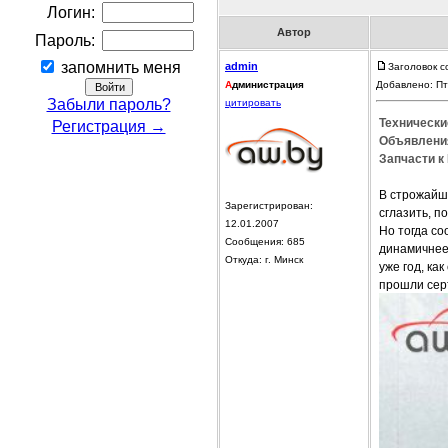
Логин:
Автор
Пароль:
запомнить меня
admin
Заголовок с
А
дминистрация
Добавлено: Пт
Забыли пароль?
цитировать
Технически
Регистрация →
Объявления
Запчасти к 
В строжайш
Зарегистрирован:
сглазить, п
12.01.2007
Но тогда со
Сообщения: 685
динамичнее,
Откуда: г. Минск
уже год, к
прошли серт