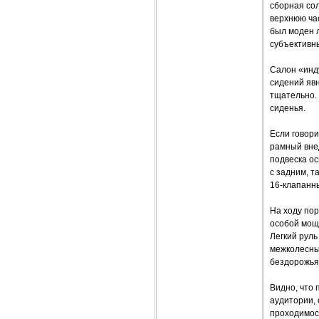
сборная со
верхнюю час
был моден л
субъективны
Салон «инд
сидений явн
тщательно. 
сиденья.
Если говори
рамный вне
подвеска о
с задним, т
16-клапанны
На ходу пор
особой мощн
Легкий руль
межколесны
бездорожья
Видно, что
аудитории,
проходимост