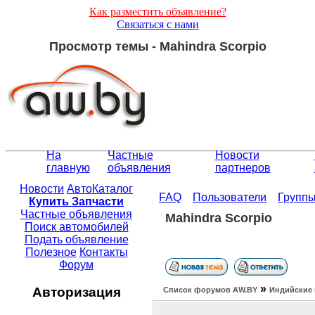
Как разместить объявление?
Связаться с нами
Просмотр темы - Mahindra Scorpio
На
Частные
Новости
главную
объявления
партнеров
Новости
АвтоКаталог
FAQ
Пользователи
Групп
Купить Запчасти
Частные объявления
Mahindra Scorpio
Поиск автомобилей
Подать объявление
Полезное
Контакты
Форум
»
Авторизация
Список форумов АW.BY
Индийские 