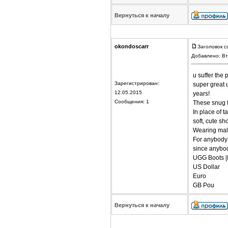
Вернуться к началу
okondoscarr
Заголовок с
Добавлено: Вт
u suffer the
Зарегистрирован:
super great 
12.05.2015
years!
Сообщения: 1
These snug f
In place of 
soft, cute sh
Wearing male
For anybody w
since anybod
UGG Boots |
US Dollar
Euro
GB Pou
Вернуться к началу