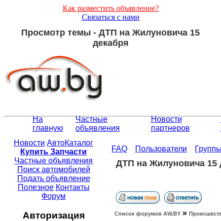
Как разместить объявление?
Связаться с нами
Просмотр темы - ДТП на Жилуновича 15
декабря
На
Частные
Новости
главную
объявления
партнеров
Новости
АвтоКаталог
FAQ
Пользователи
Групп
Купить Запчасти
Частные объявления
ДТП на Жилуновича 15 
Поиск автомобилей
Подать объявление
Полезное
Контакты
Форум
»
Авторизация
Список форумов АW.BY
Происшест