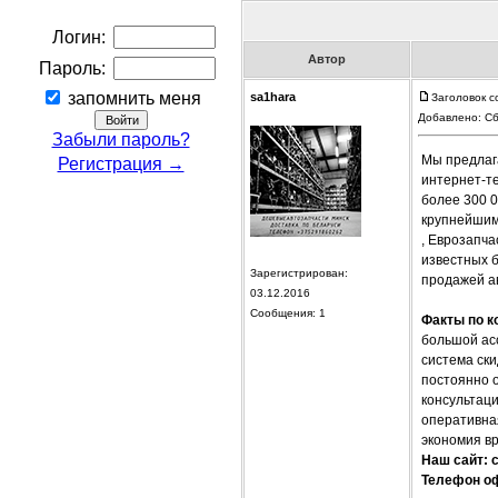
Логин:
Автор
Пароль:
запомнить меня
sa1hara
Заголовок с
Добавлено: Сб
Забыли пароль?
Мы предлага
Регистрация →
интернет-те
более 300 
крупнейшими
, Еврозапча
известных 
Зарегистрирован:
продажей ав
03.12.2016
Сообщения: 1
Факты по к
большой ас
система ски
постоянно 
консультац
оперативная
экономия вр
Наш сайт: 
Телефон оф