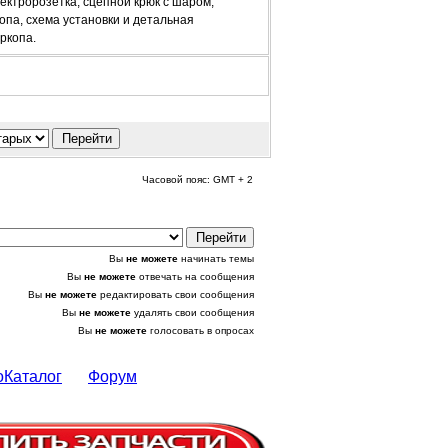
ектророзетка, сцепной крюк с шаром,
опа, схема установки и детальная
ркопа.
Часовой пояс: GMT + 2
Вы
не можете
начинать темы
Вы
не можете
отвечать на сообщения
Вы
не можете
редактировать свои сообщения
Вы
не можете
удалять свои сообщения
Вы
не можете
голосовать в опросах
оКаталог
Форум