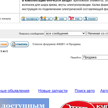
В комплектацию ФАРКОПА входят
: крепежные элементы, эл
колпачок для шара крюка, жгуты электропроводки, балка фарк
инструкция по подключению электрической составляющей фа
к началу
Показать сообщения:
Список форумов АW.BY
->
Продажа
а
1
из
1
Перейти:
ные объявления
Новые запчасти
Поиск авто
Авт