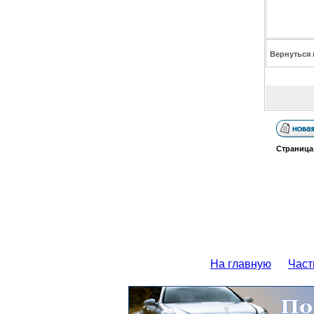
Вернуться 
Страниц
На главную
Част