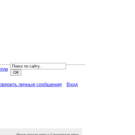
рум
роверить личные сообщения
Вход
Предыдущая тема
::
Следующая тема