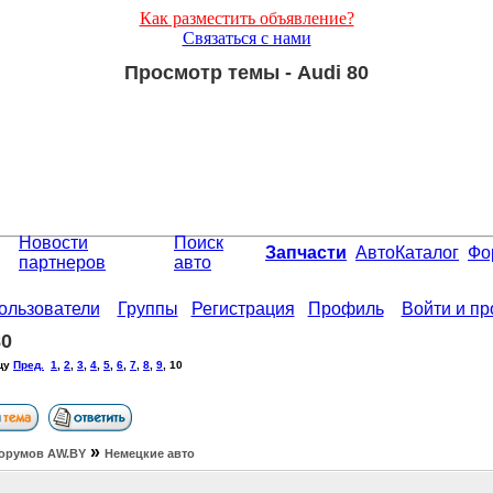
Как разместить объявление?
Связаться с нами
Просмотр темы - Audi 80
Новости
Поиск
Запчасти
АвтоКаталог
Фо
партнеров
авто
ользователи
Группы
Регистрация
Профиль
Войти и п
80
цу
Пред.
1
,
2
,
3
,
4
,
5
,
6
,
7
,
8
,
9
,
10
»
орумов АW.BY
Немецкие авто