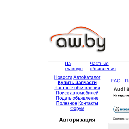
На
Частные
главную
объявления
Новости
АвтоКаталог
FAQ
П
Купить Запчасти
Частные объявления
Audi 
Поиск автомобилей
На страни
Подать объявление
Полезное
Контакты
Форум
Авторизация
Список ф