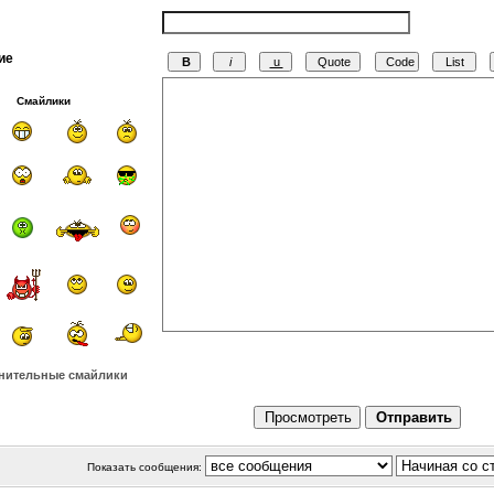
ие
Смайлики
нительные смайлики
Показать сообщения: