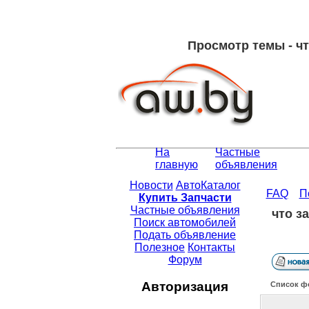
Просмотр темы - ч
На
Частные
главную
объявления
Новости
АвтоКаталог
FAQ
П
Купить Запчасти
Частные объявления
что з
Поиск автомобилей
Подать объявление
Полезное
Контакты
Форум
Авторизация
Список ф