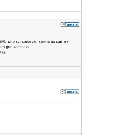
AL. мне тут советуют купить на сайте у
men-grm-komplekt/
ята!