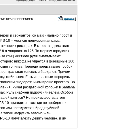
а LEND ROVER DEFENDER
герей и сержантов; он максимально прост и
 PS-10 – жесткая лонжеронная рама.
птических рессорах. В качестве двигателя
2.8 л мощностью 125 По меркам городских
з-за спиц жесткого руля выглядывают
которого никогда не упрется в финишные 160
ровня топлива. Торпедо представляет собой
, центральная консоль и бардачок. Причем
 под мобильник. Есть и приятные сюрпризы –
спанским внедорожником проще простого. Во
ления. Рычаг раздаточной коробки в Santana
ках. Руль снабжен гидроусилителем. Особой
уда ей взяться? Но преимущества этого
PS-10 пригодится там, где не пройдет ни
усов или преодолевая брод глубиной
 а также нагрузить автомобиль
S-10 могут влезть девять человек, и им