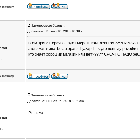
к началу
Заголовок сообщения:
Добавлено: Вт Апр 10, 2018 10:39 am
всем привет! срочно надо выбрать комплект грм SANTANA ANIB
ован:
этого магазина. belautoparts .by/zapchasty/remennyiy-privod/re
кто знает хороший магазин или нет????? СРОЧНО НАДО реб
3
к началу
Заголовок сообщения:
Добавлено: Пн Ноя 05, 2018 8:08 am
Реклама....
ован:
19