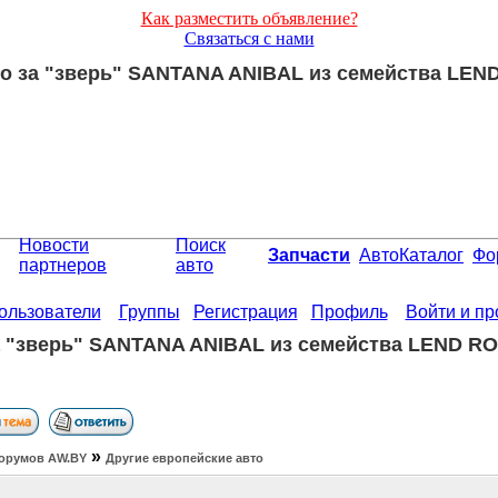
Как разместить объявление?
Связаться с нами
то за "зверь" SANTANA ANIBAL из семейства L
Новости
Поиск
Запчасти
АвтоКаталог
Фо
партнеров
авто
ользователи
Группы
Регистрация
Профиль
Войти и п
а "зверь" SANTANA ANIBAL из семейства LEND 
»
орумов АW.BY
Другие европейские авто