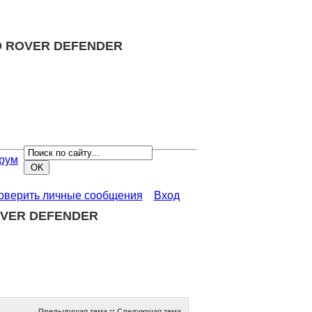
END ROVER DEFENDER
рум
роверить личные сообщения
Вход
ROVER DEFENDER
Предыдущая тема
::
Следующая тема