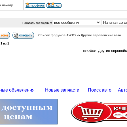
к началу
Показать сообщения:
Список форумов АW.BY
->
Другие европейские авто
а
1
из
1
Перейти:
ные объявления
Новые запчасти
Поиск авто
Авт