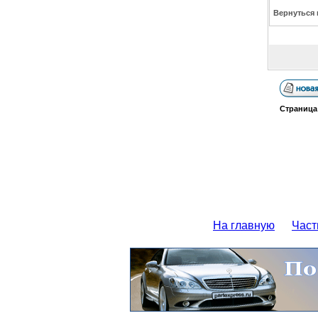
Вернуться 
Страниц
На главную
Част