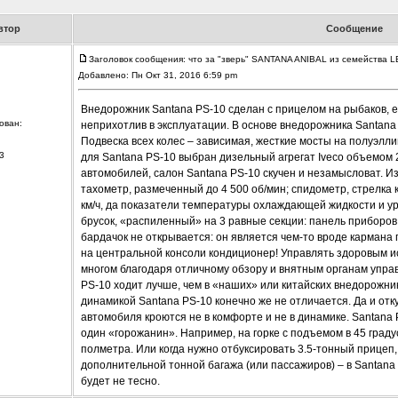
втор
Сообщение
Заголовок сообщения: что за "зверь" SANTANA ANIBAL из семейств
Добавлено: Пн Окт 31, 2016 6:59 pm
Внедорожник Santana PS-10 сделан с прицелом на рыбаков, е
ован:
неприхотлив в эксплуатации. В основе внедорожника Santana
Подвеска всех колес – зависимая, жесткие мосты на полуэлли
3
для Santana PS-10 выбран дизельный агрегат Iveco объемом 
автомобилей, салон Santana PS-10 скучен и незамысловат. И
тахометр, размеченный до 4 500 об/мин; спидометр, стрелка 
км/ч, да показатели температуры охлаждающей жидкости и у
брусок, «распиленный» на 3 равные секции: панель приборов
бардачок не открывается: он является чем-то вроде кармана
на центральной консоли кондиционер! Управлять здоровым и
многом благодаря отличному обзору и внятным органам управ
PS-10 ходит лучше, чем в «наших» или китайских внедорожни
динамикой Santana PS-10 конечно же не отличается. Да и отк
автомобиля кроются не в комфорте и не в динамике. Santana 
один «горожанин». Например, на горке с подъемом в 45 град
полметра. Или когда нужно отбуксировать 3.5-тонный прицеп,
дополнительной тонной багажа (или пассажиров) – в Santana P
будет не тесно.