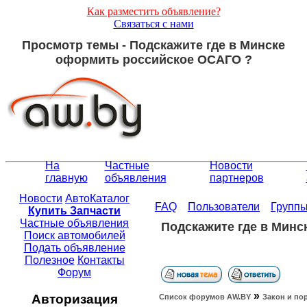
Как разместить объявление?
Связаться с нами
Просмотр темы - Подскажите где в Минске
оформить российское ОСАГО ?
На
Частные
Новости
главную
объявления
партнеров
Новости
АвтоКаталог
FAQ
Пользователи
Групп
Купить Запчасти
Частные объявления
Подскажите где в Мин
Поиск автомобилей
Подать объявление
Полезное
Контакты
Форум
»
Авторизация
Список форумов АW.BY
Закон и по