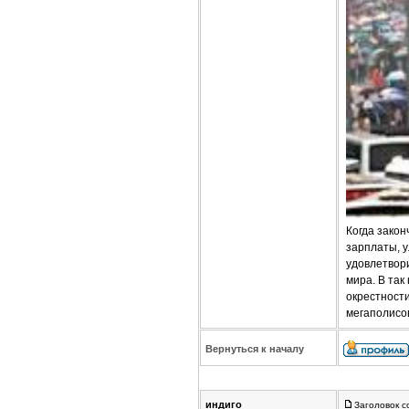
Когда зако
зарплаты, у
удовлетвор
мира. В так
окрестности
мегаполисо
Вернуться к началу
индиго
Заголовок с