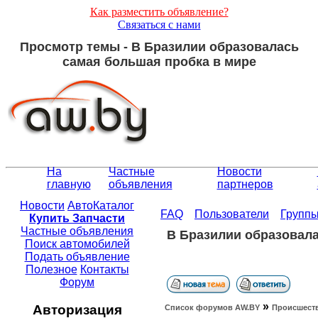
Как разместить объявление?
Связаться с нами
Просмотр темы - В Бразилии образовалась
самая большая пробка в мире
На
Частные
Новости
главную
объявления
партнеров
Новости
АвтоКаталог
FAQ
Пользователи
Групп
Купить Запчасти
Частные объявления
В Бразилии образовала
Поиск автомобилей
Подать объявление
Полезное
Контакты
Форум
»
Авторизация
Список форумов АW.BY
Происшест