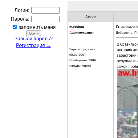
Логин:
Автор
Пароль:
запомнить меня
maxsimo
Заголовок с
А
дминистрация
Добавлено: Пт
Забыли пароль?
В бразильс
Регистрация →
Зарегистрирован:
историю ис
05.02.2007
забастовки
Сообщения: 2999
результате 
Откуда: Минск
самой пробк