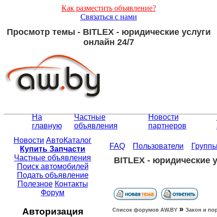
Как разместить объявление?
Связаться с нами
Просмотр темы - BITLEX - юридические услуги
онлайн 24/7
На
Частные
Новости
главную
объявления
партнеров
Новости
АвтоКаталог
FAQ
Пользователи
Групп
Купить Запчасти
Частные объявления
BITLEX - юридические у
Поиск автомобилей
Подать объявление
Полезное
Контакты
Форум
»
Авторизация
Список форумов АW.BY
Закон и по