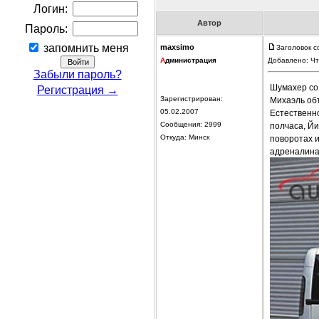
Логин:
Автор
Пароль:
запомнить меня
maxsimo
Заголовок с
А
дминистрация
Добавлено: Чт
Забыли пароль?
Шумахер со 
Регистрация →
Зарегистрирован:
Михаэль объ
05.02.2007
Естественно
Сообщения: 2999
полчаса, Йи
Откуда: Минск
поворотах и
адреналина 