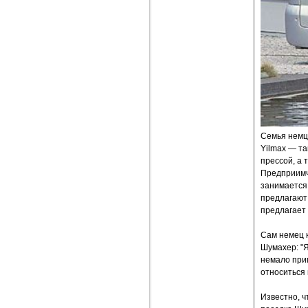
Семья немц
Yilmax — та
прессой, а 
Предприимч
занимается
предлагают 
предлагает 
Сам немец 
Шумахер: "Я
немало прим
относиться 
Известно, ч