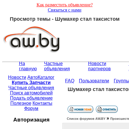
Как разместить объявление?
Связаться с нами
Просмотр темы - Шумахер стал таксистом
На
Частные
Новости
главную
объявления
партнеров
Новости
АвтоКаталог
FAQ
Пользователи
Групп
Купить Запчасти
Частные объявления
Шумахер стал таксист
Поиск автомобилей
Подать объявление
Полезное
Контакты
Форум
»
Авторизация
Список форумов АW.BY
Происшест