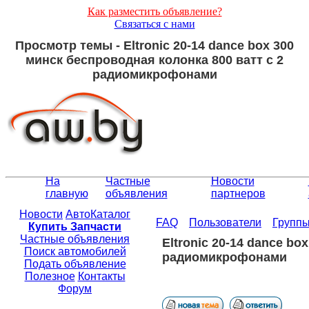
Как разместить объявление?
Связаться с нами
Просмотр темы - Eltronic 20-14 dance box 300
минск беспроводная колонка 800 ватт с 2
радиомикрофонами
На
Частные
Новости
главную
объявления
партнеров
Новости
АвтоКаталог
FAQ
Пользователи
Групп
Купить Запчасти
Частные объявления
Eltronic 20-14 dance bo
Поиск автомобилей
радиомикрофонами
Подать объявление
Полезное
Контакты
Форум