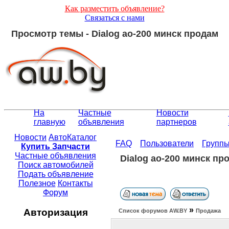
Как разместить объявление?
Связаться с нами
Просмотр темы - Dialog ao-200 минск продам
На
Частные
Новости
главную
объявления
партнеров
Новости
АвтоКаталог
FAQ
Пользователи
Групп
Купить Запчасти
Частные объявления
Dialog ao-200 минск пр
Поиск автомобилей
Подать объявление
Полезное
Контакты
Форум
»
Авторизация
Список форумов АW.BY
Продажа