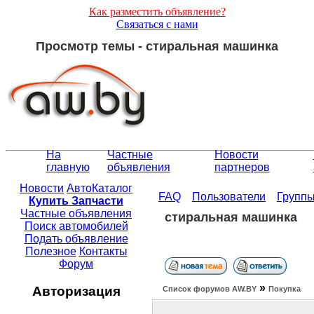
Как разместить объявление?
Связаться с нами
Просмотр темы - стиральная машинка
На
Частные
Новости
главную
объявления
партнеров
Новости
АвтоКаталог
FAQ
Пользователи
Групп
Купить Запчасти
Частные объявления
стиральная машинка
Поиск автомобилей
Подать объявление
Полезное
Контакты
Форум
»
Авторизация
Список форумов АW.BY
Покупка