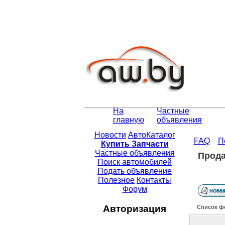
На
Частные
главную
объявления
Новости
АвтоКаталог
FAQ
П
Купить Запчасти
Частные объявления
Прод
Поиск автомобилей
Подать объявление
Полезное
Контакты
Форум
Авторизация
Список ф