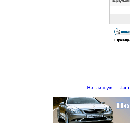
Вернуться 
Страниц
На главную
Част