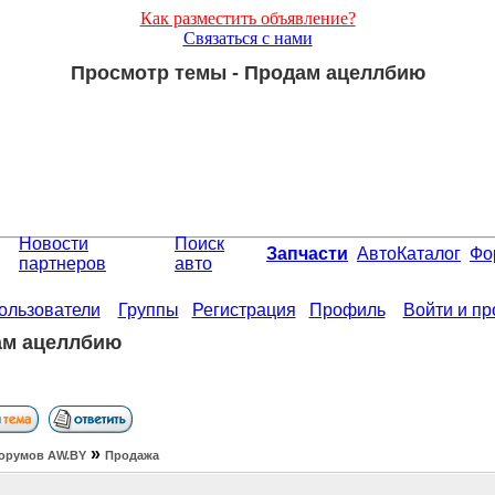
Как разместить объявление?
Связаться с нами
Просмотр темы - Продам ацеллбию
Новости
Поиск
Запчасти
АвтоКаталог
Фо
партнеров
авто
ользователи
Группы
Регистрация
Профиль
Войти и п
ам ацеллбию
»
орумов АW.BY
Продажа