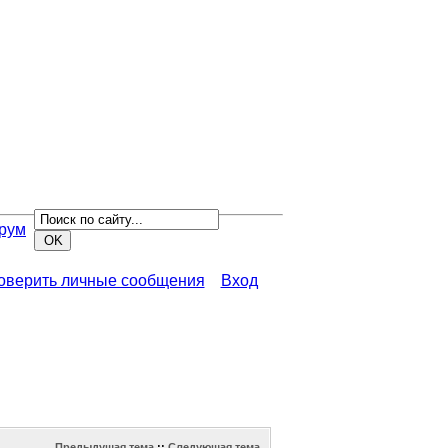
рум
роверить личные сообщения
Вход
Предыдущая тема
::
Следующая тема