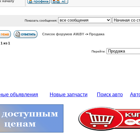
к началу
Показать сообщения:
Список форумов АW.BY
->
Продажа
а
1
из
1
Перейти:
ные объявления
Новые запчасти
Поиск авто
Авт