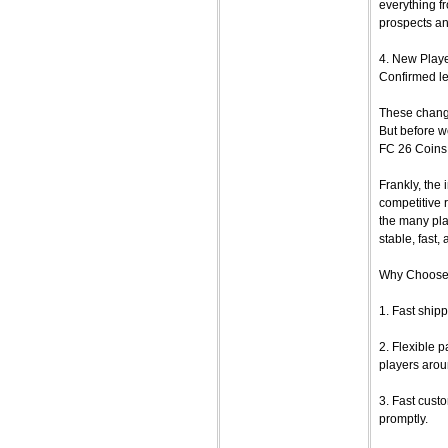
everything f
prospects an
4. New Playe
Confirmed le
These change
But before w
FC 26 Coins
Frankly, the
competitive 
the many pla
stable, fast,
Why Choos
1. Fast ship
2. Flexible 
players arou
3. Fast cust
promptly.