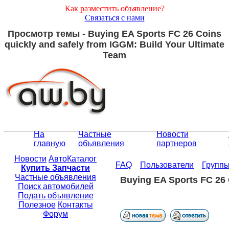
Как разместить объявление?
Связаться с нами
Просмотр темы - Buying EA Sports FC 26 Coins
quickly and safely from IGGM: Build Your Ultimate
Team
На
Частные
Новости
главную
объявления
партнеров
Новости
АвтоКаталог
FAQ
Пользователи
Групп
Купить Запчасти
Частные объявления
Buying EA Sports FC 26 
Поиск автомобилей
Подать объявление
Полезное
Контакты
Форум