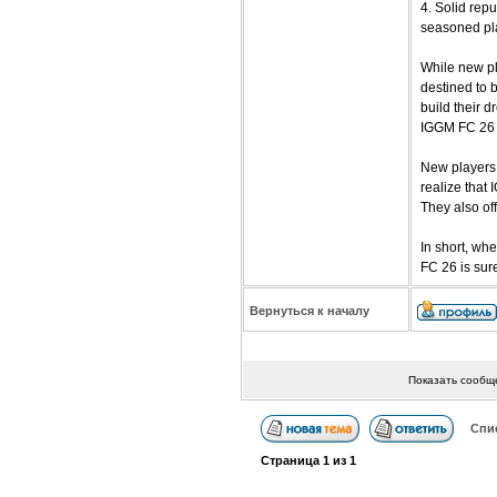
4. Solid rep
seasoned pla
While new pl
destined to b
build their d
IGGM FC 26 C
New players m
realize that 
They also of
In short, whe
FC 26 is sur
Вернуться к началу
Показать сообщ
Спи
Страница
1
из
1