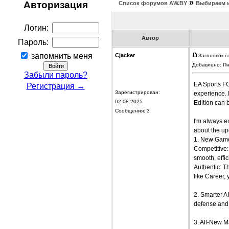
»
Авторизация
Список форумов АW.BY
Выбираем 
Логин:
Автор
Пароль:
запомнить меня
Cjacker
Заголовок со
Добавлено: Пн
Забыли пароль?
EA Sports FC
Регистрация →
Зарегистрирован:
experience. 
02.08.2025
Edition can 
Сообщения: 3
I'm always e
about the upd
1. New Game 
Competitive:
smooth, effic
Authentic: T
like Career,
2. Smarter AI
defense and r
3. All-New M