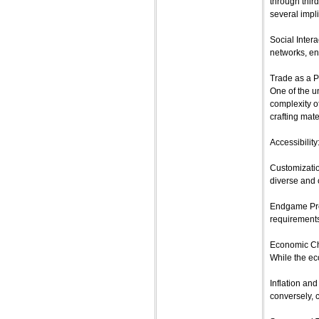
through thir
several impli
Social Inter
networks, en
Trade as a P
One of the u
complexity of
crafting mate
Accessibility
Customization
diverse and 
Endgame Prep
requirements
Economic Ch
While the ec
Inflation and
conversely, c