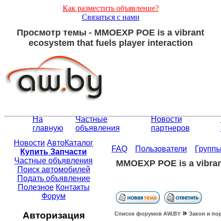
Как разместить объявление?
Связаться с нами
Просмотр темы - MMOEXP POE is a vibrant
ecosystem that fuels player interaction
На
Частные
Новости
главную
объявления
партнеров
Новости
АвтоКаталог
FAQ
Пользователи
Групп
Купить Запчасти
Частные объявления
MMOEXP POE is a vibrant
Поиск автомобилей
Подать объявление
Полезное
Контакты
Форум
»
Авторизация
Список форумов АW.BY
Закон и по