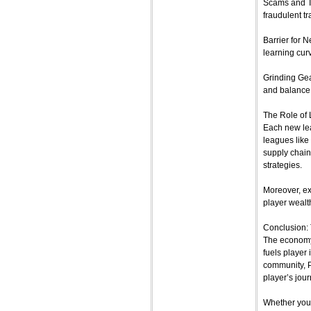
Scams and Tr
fraudulent tr
Barrier for 
learning curv
Grinding Ge
and balance 
The Role of
Each new lea
leagues like
supply chain
strategies.
Moreover, ex
player wealt
Conclusion: 
The economy 
fuels player 
community, P
player’s jour
Whether you 