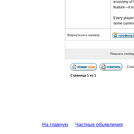
economy of W
feature—it i
Every player
some curren
Вернуться к началу
Показать сообщ
Спи
Страница
1
из
1
На главную
Частные объявления