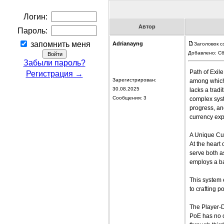
Логин:
Автор
Пароль:
запомнить меня
Adrianayng
Заголовок со
Добавлено: Сб
Забыли пароль?
Path of Exil
Регистрация →
Зарегистрирован:
among which 
30.08.2025
lacks a tradi
Сообщения: 3
complex syst
progress, an
currency exp
A Unique Cu
At the heart
serve both a
employs a ba
This system 
to crafting 
The Player-
PoE has no of