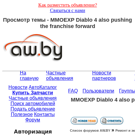
Как разместить объявление?
Связаться с нами
Просмотр темы - MMOEXP Diablo 4 also pushing
the franchise forward
На
Частные
Новости
главную
объявления
партнеров
Новости
АвтоКаталог
FAQ
Пользователи
Групп
Купить Запчасти
Частные объявления
MMOEXP Diablo 4 also pu
Поиск автомобилей
Подать объявление
Полезное
Контакты
Форум
»
Авторизация
Список форумов АW.BY
Ремонт и э