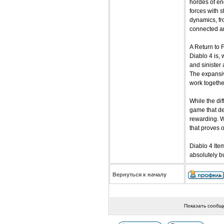
hordes of en
forces with 
dynamics, fr
connected an
A Return to 
Diablo 4 is, 
and sinister
The expansiv
work together
While the dif
game that dem
rewarding. W
that proves 
Diablo 4 Ite
absolutely b
Вернуться к началу
Показать сообщ