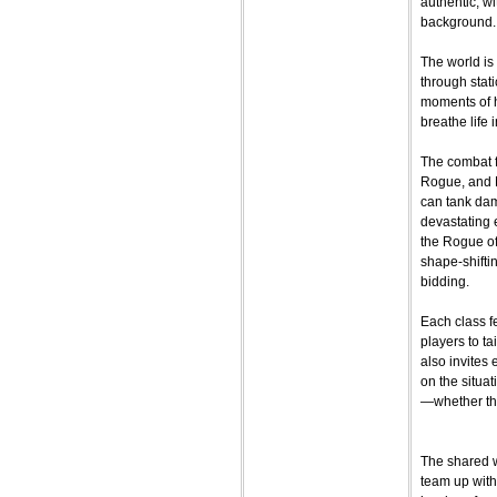
authentic, w
background.
The world is
through stat
moments of h
breathe life 
The combat f
Rogue, and N
can tank dam
devastating 
the Rogue of
shape-shifti
bidding.
Each class fe
players to ta
also invites
on the situat
—whether tha
The shared w
team up with