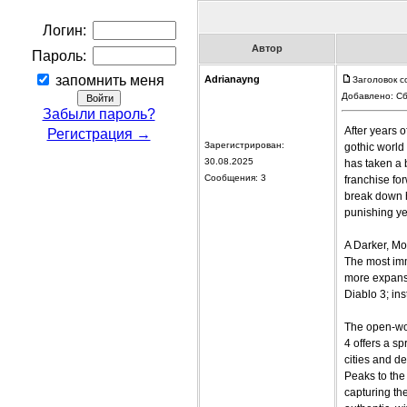
Логин:
Автор
Пароль:
запомнить меня
Adrianayng
Заголовок с
Добавлено: Сб
Забыли пароль?
After years o
Регистрация →
Зарегистрирован:
gothic world
30.08.2025
has taken a b
Сообщения: 3
franchise fo
break down h
punishing ye
A Darker, M
The most imm
more expansi
Diablo 3; ins
The open-wor
4 offers a sp
cities and d
Peaks to the
capturing th