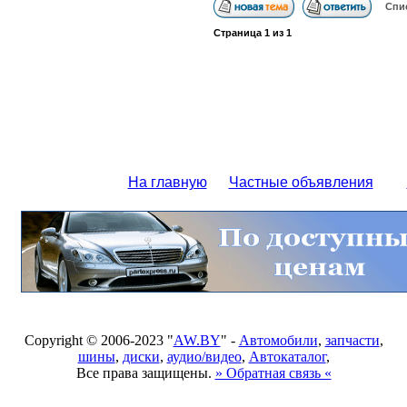
Спи
Страница
1
из
1
На главную
Частные объявления
Copyright © 2006-2023 "
AW.BY
" -
Автомобили
,
запчасти
,
шины
,
диски
,
аудио/видео
,
Автокаталог
,
Все права защищены.
» Обратная связь «