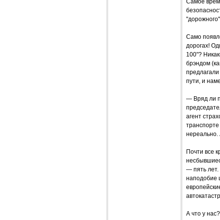
Самое время
безопаснос
"дорожного"
Само появл
дорогах! Од
100"? Никак
брэндом (ка
предлагали 
пути, и нам
— Вряд ли п
председате
агент страх
транспорте 
нереально. 
Почти все к
несбывшиес
— пять лет
наподобие ш
европейски
автокатастр
А что у на