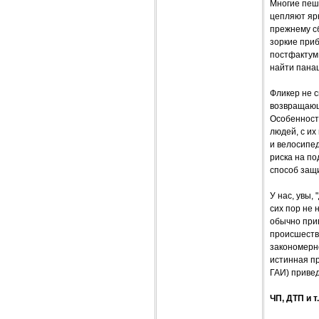
Многие пеш
цепляют ярк
прежнему сб
зоркие при
постфактум,
найти панац
Фликер не с
возвращающа
Особенност
людей, с и
и велосипе
риска на п
способ защи
У нас, увы,
сих пор не
обычно прив
происшеств
закономерн
истинная пр
ГАИ) приве
ЧП, ДТП и т.