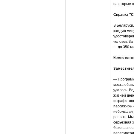
на старые п
Справка "
В Беларуси,
каждую мин
удостоверен
человек. За
— до 350 м
Компетент
Заместител
— Программ
места обыва
удалось. Во
жизней дер
штрафстоянк
пассажиры с
небольшая 
решить. Мы 
серьезная з
безопаснос
пересматри