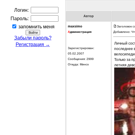
Логин:
Автор
Пароль:
запомнить меня
maxsimo
Заголовок с
А
дминистрация
Добавлено: Чт
Забыли пароль?
Личный сос
Регистрация →
Зарегистрирован:
последнее 
05.02.2007
велосипедис
Сообщения: 2999
Только за п
Откуда: Минск
летняя дев