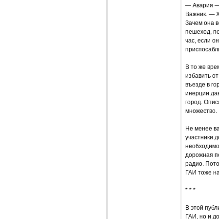
— Авария — 
Важник. — 
Зачем она 
пешеход, пе
час, если 
приспосабли
В то же вре
избавить от
въезде в го
инерции дав
город. Опис
множество.
Не менее в
участники 
необходимос
дорожная по
радио. Пото
ГАИ тоже на
* * *
В этой публ
ГАИ, но и д