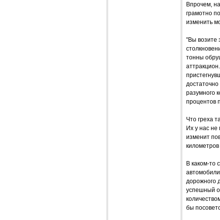
Впрочем, на
грамотно п
изменить м
"Вы возите 
столкновени
тонны обруш
аттракцион
пристегнувш
достаточно
разумного к
процентов п
Что греха 
Их у нас не
изменит пов
километров 
В каком-то
автомобилиз
дорожного д
успешный о
количество
бы посовето