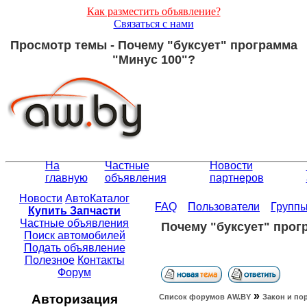
Как разместить объявление?
Связаться с нами
Просмотр темы - Почему "буксует" программа
"Минус 100"?
На
Частные
Новости
главную
объявления
партнеров
Новости
АвтоКаталог
FAQ
Пользователи
Групп
Купить Запчасти
Частные объявления
Почему "буксует" прог
Поиск автомобилей
Подать объявление
Полезное
Контакты
Форум
»
Авторизация
Список форумов АW.BY
Закон и по