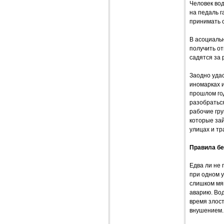
Человек вод
на педаль г
принимать с
В асоциаль
получить от
садятся за 
Заодно удас
иномарках и
прошлом год
разобратьс
рабочие гру
которые за
улицах и тр
Правила бе
Едва ли не
при одном у
слишком мяг
аварию. Вод
время злос
внушением.