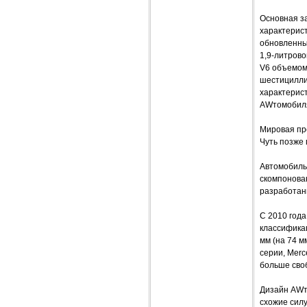
Основная з
характерист
обновленный
1,9-литрово
V6 объемом
шестицилли
характерис
AWтомобиля 
Мировая пр
Чуть позже 
Автомобиль
скомпонован
разработан
С 2010 года
классификац
мм (на 74 м
серии, Merc
больше своб
Дизайн AWт
схожие силу