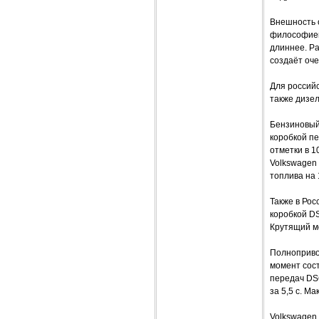
Внешность 
философией
длиннее. Ра
создаёт оч
Для российс
также дизел
Бензиновый 
коробкой пе
отметки в 1
Volkswagen 
топлива на 
Также в Рос
коробкой DS
Крутящий мо
Полноприво
момент сост
передач DSG
за 5,5 с. Ма
Volkswagen