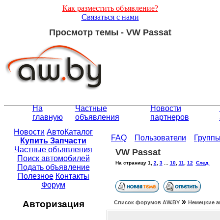
Как разместить объявление?
Связаться с нами
Просмотр темы - VW Passat
На
Частные
Новости
главную
объявления
партнеров
Новости
АвтоКаталог
FAQ
Пользователи
Групп
Купить Запчасти
Частные объявления
VW Passat
Поиск автомобилей
На страницу
1
,
2
,
3
...
10
,
11
,
12
След.
Подать объявление
Полезное
Контакты
Форум
»
Авторизация
Список форумов АW.BY
Немецкие а