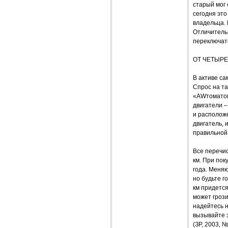
старый мог 
сегодня это
владельца. 
Отличитель
переключате
ОТ ЧЕТЫРЕ
В активе са
Спрос на та
«AWтоматом»
двигатели –
и располож
двигатель, 
правильной 
Все перечи
км. При пок
года. Меняю
но будьте г
км придетс
может грози
надейтесь н
вызывайте 
(ЗР, 2003, 