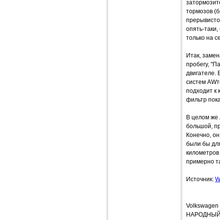
затормозите
тормозов (б
прерывисто,
опять-таки,
только на с
Итак, замен
пробегу, "П
двигателе. 
систем AWто
подходит к 
фильтр пок
В целом же 
большой, п
Конечно, он
были бы для
километров 
примерно та
Источник:
W
Volkswagen
НАРОДНЫЙ