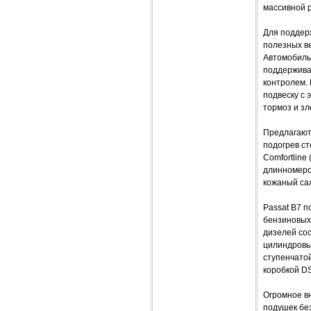
массивной 
Для поддер
полезных ве
Автомобиль
поддержива
контролем.
подвеску с
тормоз и з
Предлагаютс
подогрев ст
Comfortline
длинномеров
кожаный сал
Passat B7 п
бензиновых 
дизелей сост
цилиндровым
ступенчато
коробкой D
Огромное в
подушек бе