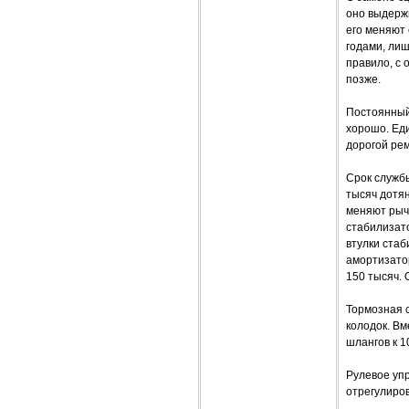
оно выдержи
его меняют 
годами, лиш
правило, с 
позже.
Постоянный
хорошо. Ед
дорогой ре
Срок службы
тысяч дотян
меняют рыча
стабилизато
втулки ста
амортизатор
150 тысяч. 
Тормозная 
колодок. Вм
шлангов к 1
Рулевое упр
отрегулиров