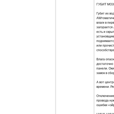
ГУБИТ МОЗ
Губит их во
AWтоматичес
влаги в пе
загорается
есть и скры
установщики
поднимается
или прочист
способству
Влага опас
достаточно
панели. Оки
замок в сбо
А вот центр
времени. Ре
Отключение
провода ну
ошибки «эйр