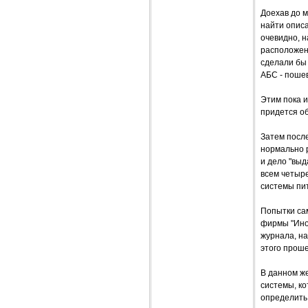
Доехав до м
найти описа
очевидно, н
расположени
сделали бы
АБС - пошев
Этим пока и
придется об
Затем после
нормально 
и дело "выд
всем четыре
системы пи
Попытки са
фирмы "Ино
журнала, н
этого проше
В данном же
системы, ко
определить