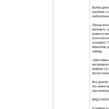
Выбор дизел
проблем с 
нейтрализа
Проще всего
маловато, а
ремонту ко
уплотнител
на ремонт Т
впрыском, д
заводе.
«Шестерку»
им прекрасн
рядном 1,9 
мотор попро
Все дизели
его нужно в
при необхо
ВИД СНИЗ
О замене сц