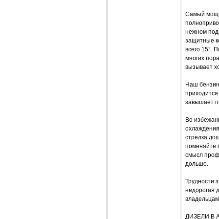
Самый мощн
полноприво
нежном под
защитные ко
всего 15°. 
многих пора
вызывает хо
Наш бензин
приходится 
завышает по
Во избежан
охлаждения
стрелка дош
поменяйте п
смысл проф
дольше.
Трудности з
недорогая д
владельцам 
ДИЗЕЛИ В