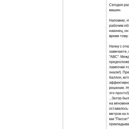
Сегодня рас
машин.
Напомню, чт
рабочим объ
наконец, он
время тому 
Начну с отк
замечаете, 
"АВС". Межд
предположен
лампочки-то
знали!). Пр
баллон, ко
эффективнос
решение. Ну
это просто!)
...Затор бы
на мгновени
оставалось 
метров на п
как "Пассат
прикладыват