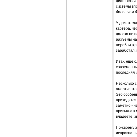
диагностиче
системы впр
более чем 
У двигателя
картера, че
далеко не н
разъемы нал
перебои в 
заработал, 
Итак, еще о
современных
последняя и
Несколько 
амортизатор
Это особен
приходится 
заметно - н
привычка к 
владеете, 
По-своему э
исправна - 