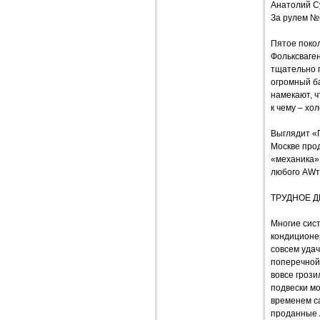
Анатолий С
За рулем №
Пятое поко
Фольксваге
тщательно 
огромный б
намекают, ч
к чему – хо
Выглядит «П
Москве прод
«механика» 
любого AWто
ТРУДНОЕ Д
Многие сист
кондиционер
совсем удач
поперечной 
вовсе грози
подвески м
временем са
проданные 