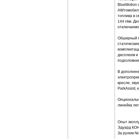
BlueMotion
AWтомобиля 
топлива в с
144 г/км. Д
отключаемо
Обширный п
статически
комплектац
дисплеем и
подголовник
В дополнен
электропри
кресле, зв
ParkAssist,
Опциональн
линейка лег
Опыт экспл
Эдуард КО
За рулем №