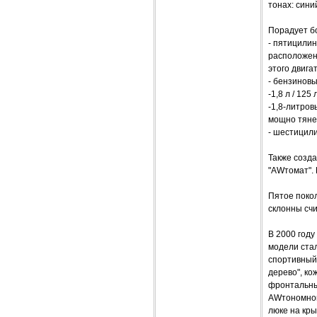
тонах: сини
Порадует б
- пятицилин
расположены
этого двига
- бензиновы
-1,8 л / 125 л
-1,8-литров
мощно тяне
- шестицили
Также созда
"AWтомат".
Пятое поко
склонны сч
В 2000 году
модели ста
спортивный
дерево", к
фронтальны
AWтономной
люке на кр