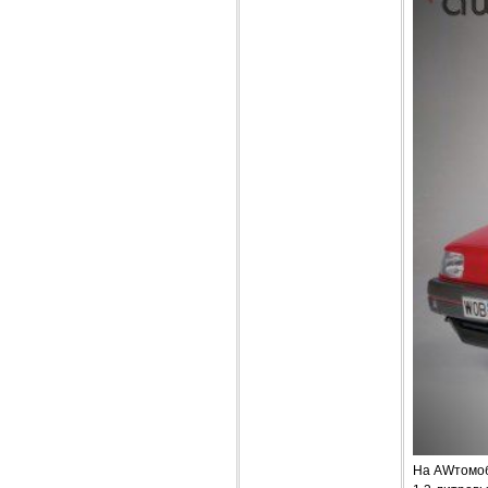
На AWтомоб