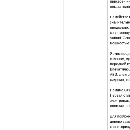
присвоен и
показателя
Семейство P
значительно
продольно, 
современную
Variant. Ос
мощностью 
Ярким пред
салоном, гд
передней ко
Впечатляющ
АBS, электр
сидение, то
Помимо базо
Первая отли
электропак
поясничног
Для поклонн
дерево зам
характериз