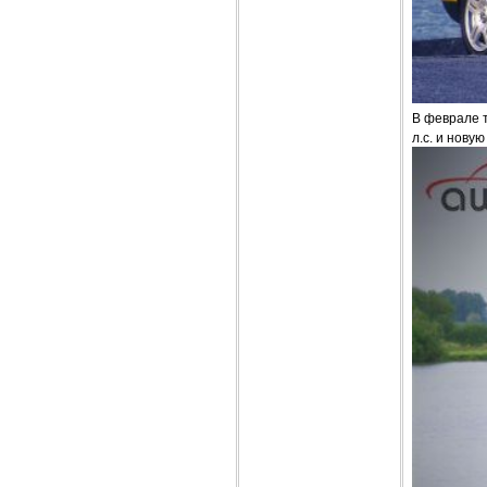
В феврале т
л.с. и нову