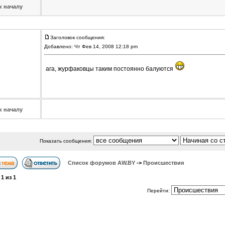
к началу
Заголовок сообщения:
Добавлено: Чт Фев 14, 2008 12:18 pm
ага, журфаковцы таким постоянно балуются
к началу
Показать сообщения:
Список форумов АW.BY
->
Происшествия
а
1
из
1
Перейти: