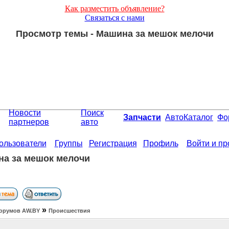
Как разместить объявление?
Связаться с нами
Просмотр темы - Машина за мешок мелочи
Новости
Поиск
Запчасти
АвтоКаталог
Фо
партнеров
авто
ользователи
Группы
Регистрация
Профиль
Войти и п
а за мешок мелочи
»
орумов АW.BY
Происшествия