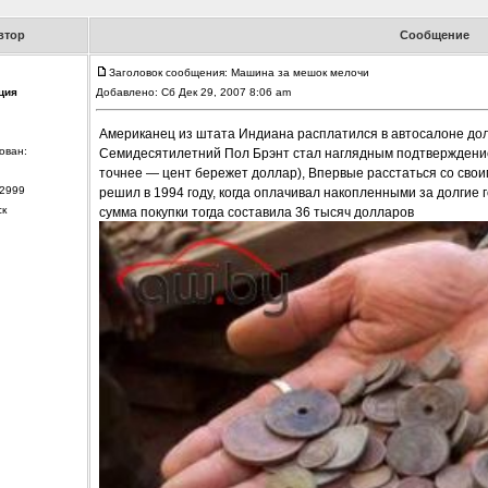
втор
Сообщение
Заголовок сообщения: Машина за мешок мелочи
ция
Добавлено: Сб Дек 29, 2007 8:06 am
Американец из штата Индиана расплатился в автосалоне до
ован:
Семидесятилетний Пол Брэнт стал наглядным подтверждение
точнее — цент бережет доллар), Впервые расстаться со сво
2999
решил в 1994 году, когда оплачивал накопленными за долгие
ск
сумма покупки тогда составила 36 тысяч долларов