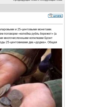
лларовыми и 25-центовыми монетами.
м поговорки «копейка рубль бережет» (а
ими многочисленными копилками Брэнт
 годы 25-центовиками два «доджа». Общая