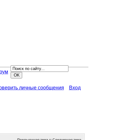
рум
роверить личные сообщения
Вход
Предыдущая тема
::
Следующая тема