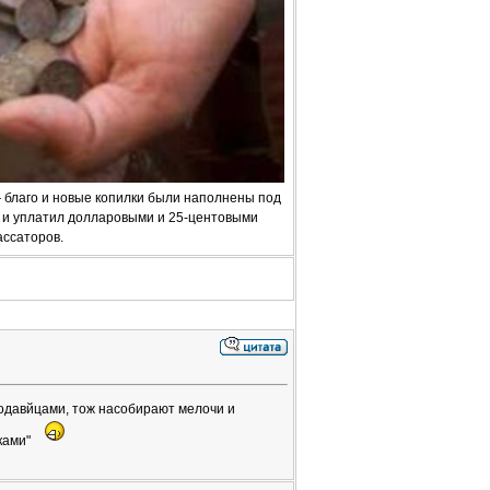
 благо и новые копилки были наполнены под
н и уплатил долларовыми и 25-центовыми
ассаторов.
родавйцами, тож насобирают мелочи и
ками"