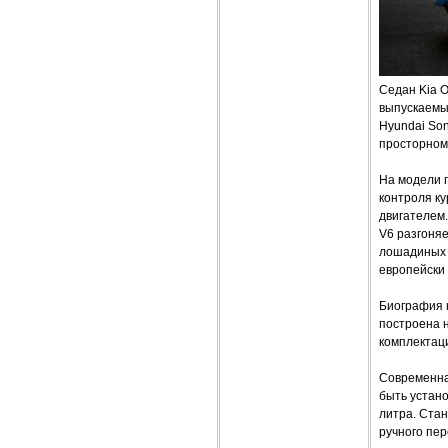
Седан Kia O
выпускаемы
Hyundai Son
просторном
На модели 
контроля ку
двигателем.
V6 разгоняе
лошадиных с
европейски
Биография 
построена н
комплектаци
Современная
быть устано
литра. Ста
ручного пе