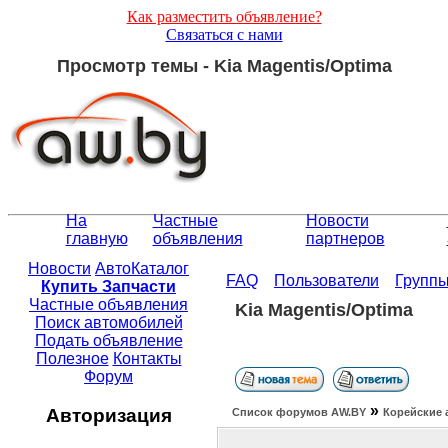
Как разместить объявление?
Связаться с нами
Просмотр темы - Kia Magentis/Optima
На
Частные
Новости
главную
объявления
партнеров
Новости
АвтоКаталог
FAQ
Пользователи
Групп
Купить Запчасти
Частные объявления
Kia Magentis/Optima
Поиск автомобилей
Подать объявление
Полезное
Контакты
Форум
»
Авторизация
Список форумов АW.BY
Корейские 