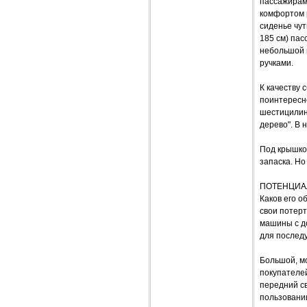
пассажирам
комфортом 
сиденье чут
185 см) пас
небольшой 
ручками.
К качеству 
поинтересне
шестицилинд
дерево". В 
Под крышко
запаска. Но
ПОТЕНЦИА
Каков его 
свои потерт
машины с до
для послед
Большой, м
покупателе
передний св
пользовании