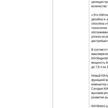
ценящих пре
количество 
«Это AWтом
дизайна и, 
способна о
технологии 
обслуживан
успеха на р
дистрибьюто
В соответст
максимум во
KIA Magenti
мощность бе
до 7,8 л на
Новый KIA 
функцией в
компьютер 
Сегодня KI
высоким рез
развитие р
KIA Motors 