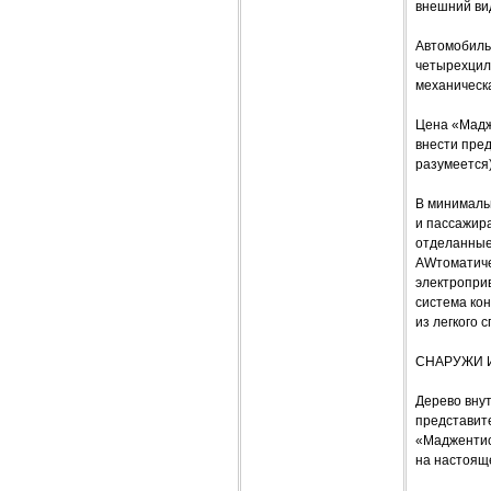
внешний ви
Автомобиль
четырехцили
механическ
Цена «Мадже
внести пре
разумеется)
В минимальн
и пассажира
отделанные 
AWтоматиче
электроприв
система кон
из легкого с
СНАРУЖИ 
Дерево вну
представите
«Маджентис»
на настоящ