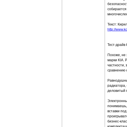
безопасност
собирается 
многочисле
Текст: Кири
http://www.ko
Тест-драйв K
Похоже, не
марки KIA. 
частности, 
сравнению с
Равнодушным
радиатора, 
деловитый 
Электронные
понимаешь, 
вставки под
проигрывате
бизнес-клас
комплектаци