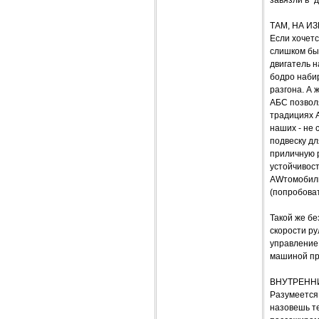
завязли в "
ТАМ, НА И
Если хочетс
слишком бы
двигатель н
бодро набир
разгона. А
АБС позвол
традициях A
наших - не 
подвеску дл
приличную 
устойчивост
AWтомобиль
(попробоват
Такой же б
скорости ру
управление 
машиной про
ВНУТРЕНН
Разумеется,
назовешь те