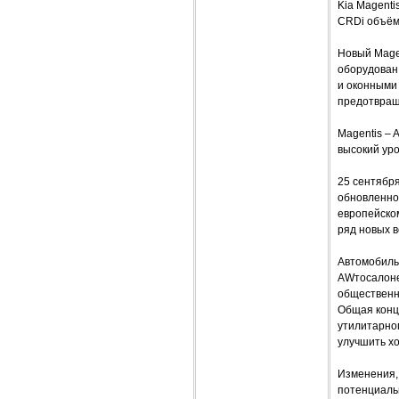
Kia Magenti
CRDi объём
Новый Mage
оборудован
и оконными
предотвращ
Magentis –
высокий ур
25 сентябр
обновленно
европейском
ряд новых 
Автомобиль 
AWтосалоне 
общественн
Общая конц
утилитарног
улучшить хо
Изменения,
потенциаль