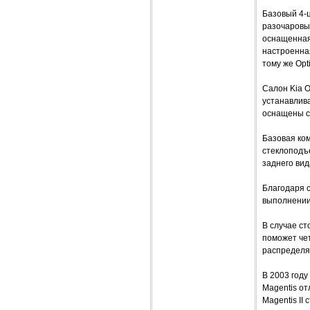
Базовый 4-
разочаровыв
оснащенная 
настроенна
тому же Op
Салон Kia O
устанавлив
оснащены с
Базовая ко
стеклоподъ
заднего вид
Благодаря 
выполнении
В случае с
поможет че
распределя
В 2003 год
Magentis от
Magentis II