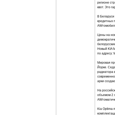
регионе стр
квот. Это 
В Беларуси
кредитных 
AWтомобили
Цены на нов
демократич
белорусские
Новый KIA 
по адресу: М
Мировая пр
Йорке. Сед
радиатора 
современно
арки создаю
На российск
объемом 2 л 
AWтоматиче
Kia Optima 
комплектаци