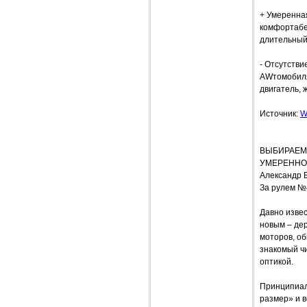
+ Умеренна
комфортабе
длительный 
- Отсутстви
AWтомобиля
двигатель, 
Источник:
W
ВЫБИРАЕМ 
УМЕРЕННО
Александр 
За рулем №
Давно извес
новым – дер
моторов, об
знакомый ч
оптикой.
Принципиал
размер» и 