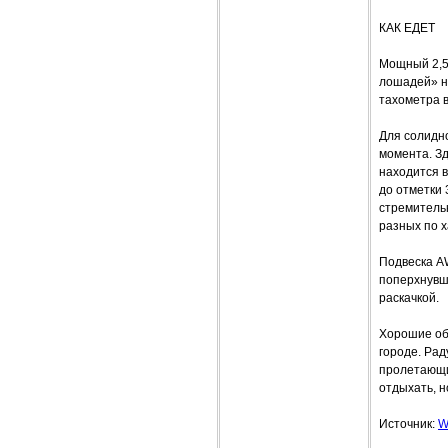
КАК ЕДЕТ
Мощный 2,5
лошадей» н
тахометра в
Для солидн
момента. З
находится в
до отметки 
стремительн
разных по х
Подвеска A
поперхнувши
раскачкой.
Хорошие об
городе. Рад
пролетающи
отдыхать, 
Источник:
W