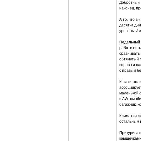
Добротный 
наконец, пр
А то, что в
десятка дин
уровень. Им
Педальный у
работе ест
сравнивать 
обтянутый г
вправо и на
с правым бе
Кстати, ко
ассоциируе
маленькой ф
в AWтомоби
багажник, 
Климатическ
остальным 
Прикуриват
крышечками