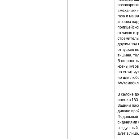
разочарован
«механики»,
газа и маши
и через пар
полицейског
отлично от
стремительн
другим под 
отпускаю пе
тишина, тол
В скоростн
крены кузов
но стоит чу
но для люб
AWтомобиля
В салоне до
росте в 183
Задним пас
диване прой
Педальный 
сидениями 
воздушный 
дует в лицо.