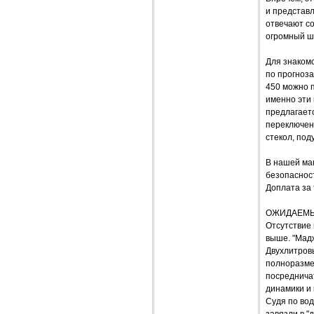
и представл
отвечают со
огромный ш
Для знаком
по прогноза
450 можно 
именно эти
предлагаетс
переключен
стекол, под
В нашей ма
безопаснос
Доплата за 
ОЖИДАЕМ
Отсутствие
выше. "Мадж
Двухлитров
полноразмер
посреднича
динамики и 
Судя по вод