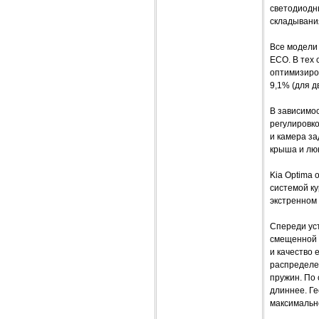
светодиодн
складывани
Все модели
ECO. В тех 
оптимизиров
9,1% (для дв
В зависимо
регулировко
и камера за
крыша и люк
Kia Optima 
системой к
экстренном
Спереди ус
смещенной 
и качество
распределе
пружин. По
длиннее. Г
максимальн