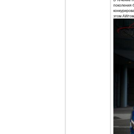
поколения б
конкурирова
этом AWтомо