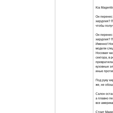
Kia Magentis
Он перенес 
хирургия? 
чтобы получ
Он перенес 
хирургия? 
Именно! Нов
модели след
Носовая ча
сектора, в 
превратилас
кузовные эл
иные проти
Под руку хи
же, не обо
Салон оста
а плавно пе
все америк
Стоит Magen