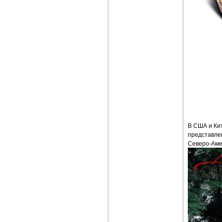
В США и Ки
представле
Северо-Аме