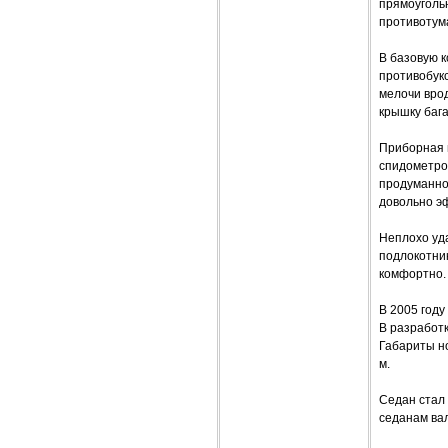
прямоуголь
противотум
В базовую 
противобук
мелочи вро
крышку баг
Приборная п
спидометром
продуманно 
довольно э
Неплохо уда
подлокотни
комфортно.
В 2005 год
В разработ
Габариты но
м.
Седан стал
седанам вал