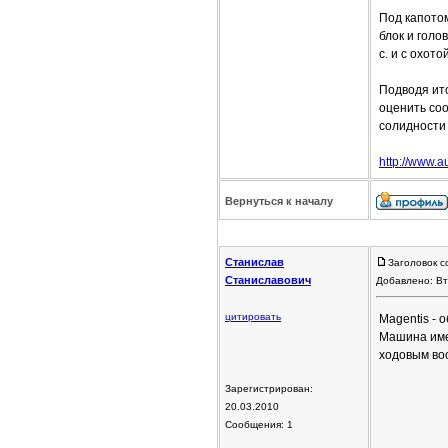
Под капото
блок и голо
с. и с охот
Подводя ито
оценить соо
солидности
http://www.a
Вернуться к началу
Станислав
Заголовок с
Станиславович
Добавлено: Вт
цитировать
Magentis - 
Машина име
ходовым воо
Зарегистрирован:
20.03.2010
Сообщения: 1