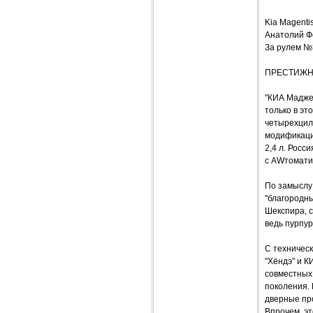
Kia Magen
Анатолий 
За рулем №
ПРЕСТИЖН
"КИА Мадже
только в эт
четырехцили
модификаци
2,4 л. Росс
с AWтомати
По замыслу 
"благородны
Шекспира, с
ведь пурпур
С техническ
"Хёндэ" и К
совместных 
поколения.
дверные пр
Впрочем, эт