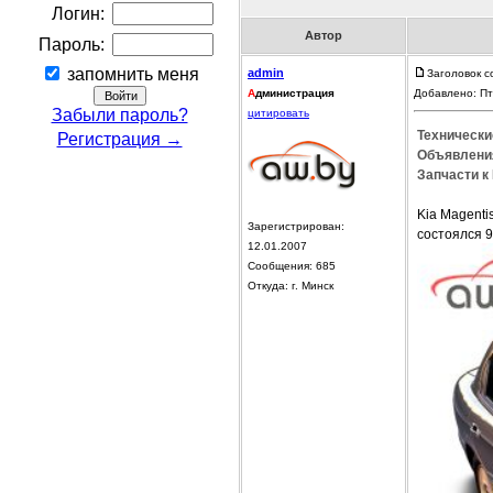
Логин:
Автор
Пароль:
запомнить меня
admin
Заголовок с
А
дминистрация
Добавлено: Пт
Забыли пароль?
цитировать
Технические
Регистрация →
Объявления
Запчасти к 
Kia Magent
Зарегистрирован:
состоялся 
12.01.2007
Сообщения: 685
Откуда: г. Минск