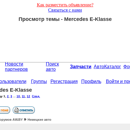
Как разместить объявление?
Связаться с нами
Просмотр темы - Mercedes E-Klasse
Новости
Поиск
Запчасти
АвтоКаталог
Фо
партнеров
авто
ользователи
Группы
Регистрация
Профиль
Войти и п
des E-Klasse
цу
1
,
2
,
3
...
10
,
11
,
12
След.
»
орумов АW.BY
Немецкие авто