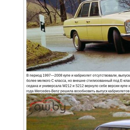
В период 1997—2008 купе и кабриолет отсутствовали, выпуск
более мелкого С-класса, но внешне стилизованный под Е-кл
седана и универсала W212 и S212 вернуло себе версии купе и
года Mercedes-Benz решила возобновить выпуск кабриолетов 