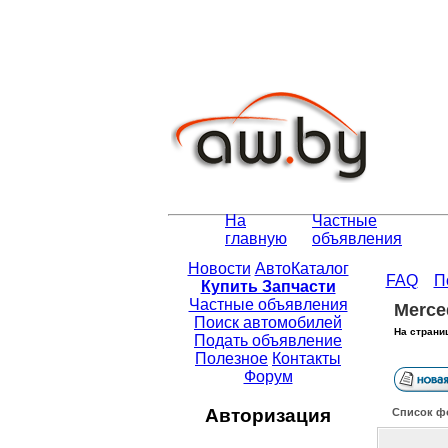
На
Частные
главную
объявления
Новости
АвтоКаталог
FAQ
П
Купить Запчасти
Частные объявления
Merce
Поиск автомобилей
На страни
Подать объявление
Полезное
Контакты
Форум
Авторизация
Список ф