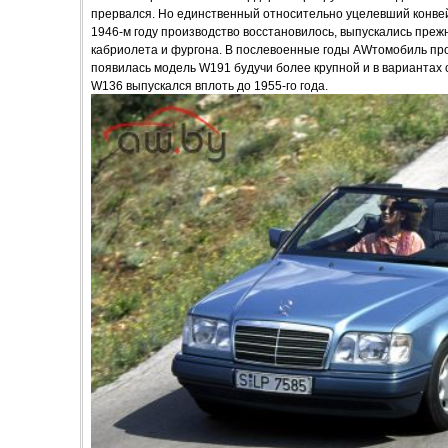
прервался. Но единственный относительно уцелевший конвей
1946-м году производство восстановилось, выпускались прежн
кабриолета и фургона. В послевоенные годы AWтомобиль про
появилась модель W191 будучи более крупной и в вариантах
W136 выпускался вплоть до 1955-го года.