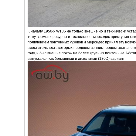
К началу 1950-х W136 не только внешне но и технически уста
тому времени ресурсы и технологию, мерседес приступил к в
появлением понтонных кузовов и Мерседес принял эту новую
вместительность которых предшественник предоставить не м
году, и был внешне похож на более крупных понтонные AWто
выпускался как бензинный и дизельный (180D) вариант.