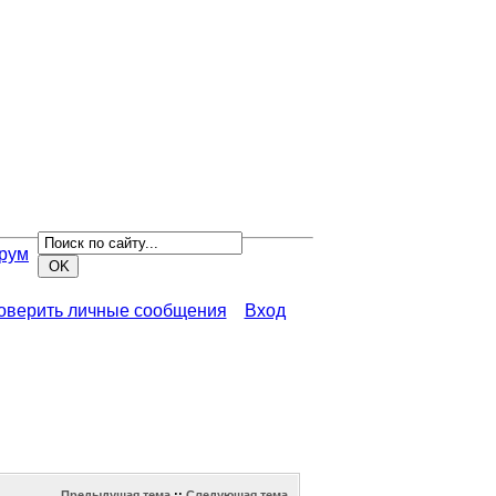
рум
роверить личные сообщения
Вход
Предыдущая тема
::
Следующая тема