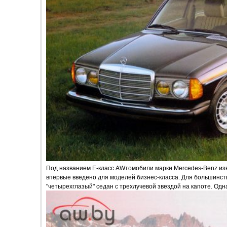
Под названием Е-класс AWтомобили марки Mercedes-Benz изве
впервые введено для моделей бизнес-класса. Для большинст
"четырехглазый" седан с трехлучевой звездой на капоте. Однак