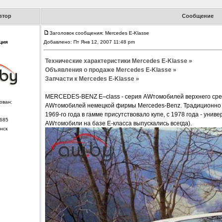
втор
Сообщение
Заголовок сообщения: Mercedes E-Klasse
ция
Добавлено: Пт Янв 12, 2007 11:48 pm
Технические характеристики Mercedes E-Klasse »
Объявления о продаже Mercedes E-Klasse »
Запчасти к Mercedes E-Klasse »
MERCEDES-BENZ E–class - серия AWтомобилей верхнего сред
ован:
AWтомобилей немецкой фирмы Mercedes-Benz. Традиционно Е-
1969-го года в гамме присутствовало купе, с 1978 года - универ
685
AWтомобили на базе Е-класса выпускались всегда).
нск