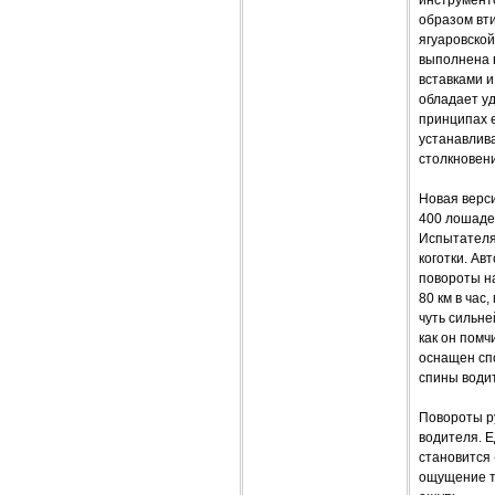
образом вти
ягуаровской
выполнена 
вставками и
обладает у
принципах е
устанавлива
столкновени
Новая верс
400 лошадей
Испытателям
коготки. Ав
повороты на
80 км в час
чуть сильне
как он помч
оснащен сп
спины води
Повороты р
водителя. Е
становится
ощущение т