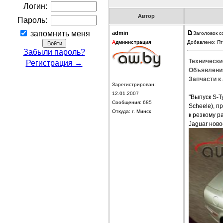
Логин:
Автор
Пароль:
запомнить меня
admin
Заголовок с
А
дминистрация
Добавлено: Пт
Забыли пароль?
Технически
Регистрация →
Объявления
Запчасти к 
Зарегистрирован:
12.01.2007
"Выпуск S-T
Сообщения: 685
Scheele), п
Откуда: г. Минск
к резкому 
Jaguar ново