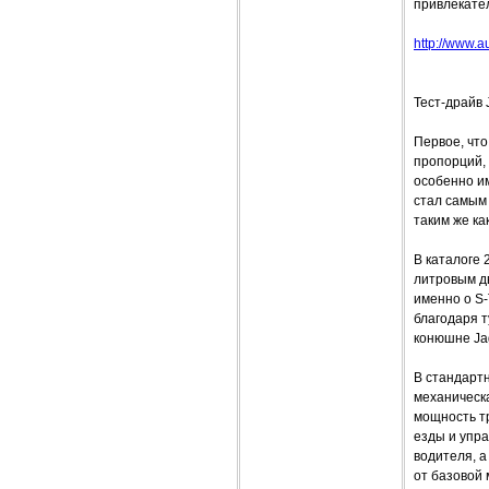
привлекател
http://www.a
Тест-драйв 
Первое, что
пропорций, 
особенно им
стал самым
таким же ка
В каталоге 
литровым д
именно о S-
благодаря т
конюшне Jag
В стандарт
механическа
мощность т
езды и упр
водителя, а
от базовой