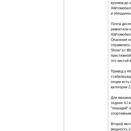
кузовов до 
AWтомобиль
и обещанным
Почти десят
ревнители м
AWтомобиля
Опасения не
справились 
Show" от IBC
престижной
это чистой 
Привод у AW
стабилизаци
опции есть 
категории Z
Для машины 
седане XJ и
"лошадей" н
спортивным 
Второй мото
мощность 240