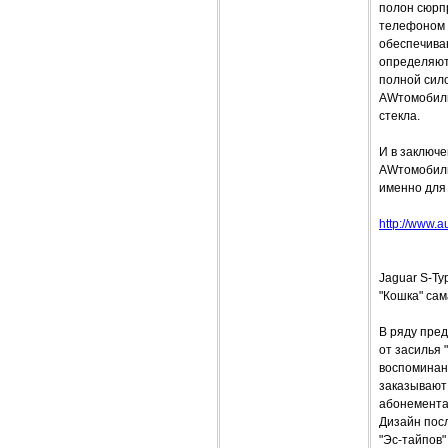
полон сюрп
телефоном п
обеспечива
определяют 
полной сило
AWтомобиль
стекла.
И в заключе
AWтомобили,
именно для 
http://www.a
Jaguar S-Ty
"Кошка" сам
В ряду пред
от засилья 
воспоминан
заказывают 
абонемента 
Дизайн пос
"Эс-тайпов"