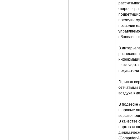
рассказыват
скорее, сра
подретуширо
последнему
позволив ма
управляемос
обновлен н
В интерьер
разнесенны
информации.
– эта черт
покупатели 
Горячая ве
сетчатыми в
воздуха к д
В подвеске
шаровые оп
версию под
В качестве 
парковочног
динамическо
(Computer A