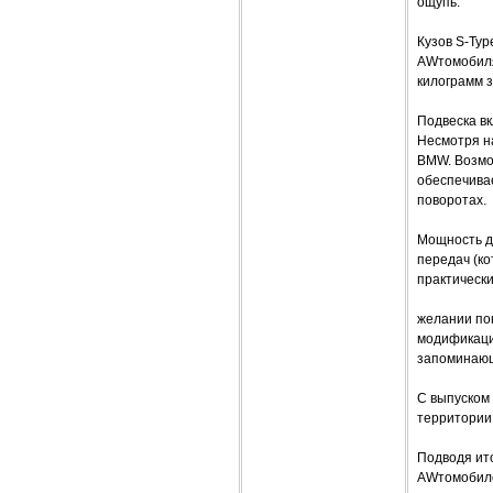
ощупь.
Кузов S-Typ
AWтомобиля 
килограмм 
Подвеска вк
Несмотря на
BMW. Возмож
обеспечивае
поворотах.
Мощность д
передач (ко
практически
желании по
модификаций
запоминающ
С выпуском
территории 
Подводя ито
AWтомобилем