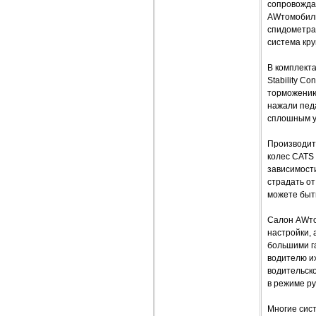
сопровождае
AWтомобиль 
спидометра
система кру
В комплекта
Stability Co
торможению
нажали пед
сплошным у
Производите
колес CATS 
зависимости
страдать от
можете быть
Салон AWто
настройки, 
большими га
водителю их
водительск
в режиме ру
Многие сис