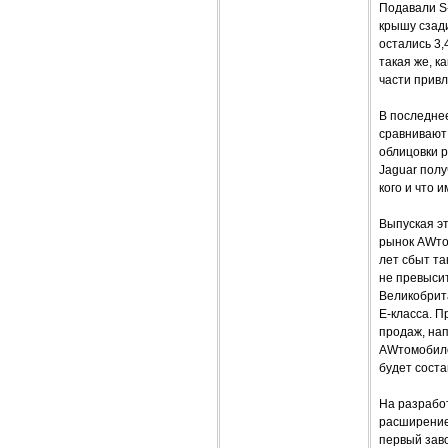
Подавали S-
крышу сзади
остались 3,
такая же, к
части привл
В последне
сравнивают 
облицовки р
Jaguar получ
кого и что 
Выпуская эт
рынок AWтом
лет сбыт та
не превыси
Великобрит
E-класса. 
продаж, на
AWтомобилей
будет соста
На разрабо
расширение 
первый заво