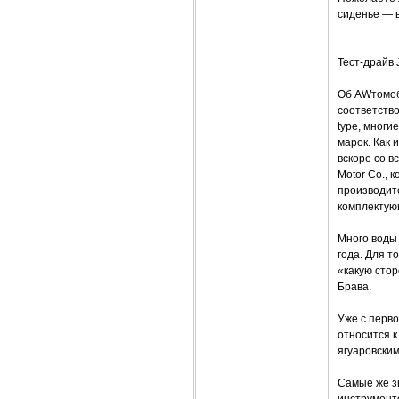
сиденье — в
Тест-драйв 
Об AWтомоби
соответство
type, многи
марок. Как 
вскоре со в
Motor Co., 
производит
комплектую
Много воды 
года. Для т
«какую стор
Брава.
Уже с перво
относится к
ягуаровски
Самые же з
инструмент