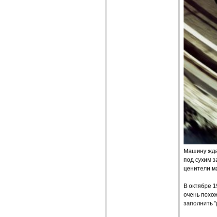
Машину ждал
под сухим з
ценители ма
В октябре 1
очень похож
заполнить "