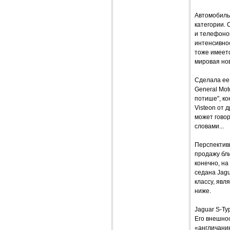
Автомобиль,
категории.
и телефоном
интенсивно
тоже имеетс
мировая но
Сделала ее 
General Mot
потише", ко
Visteon от 
может гово
словами...
Перспективы
продажу бли
конечно, на
седана Jagu
классу, явл
ниже.
Jaguar S-Ty
Его внешнос
«англичани