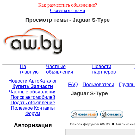
Как разместить объявление?
Связаться с нами
Просмотр темы - Jaguar S-Type
На
Частные
Новости
главную
объявления
партнеров
Новости
АвтоКаталог
FAQ
Пользователи
Групп
Купить Запчасти
Частные объявления
Jaguar S-Type
Поиск автомобилей
Подать объявление
Полезное
Контакты
Форум
»
Авторизация
Список форумов АW.BY
Английские