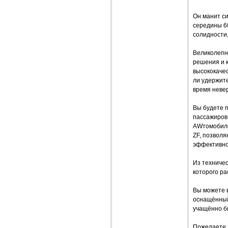
Он манит с
середины 60
солидности
Великолепн
решения и 
высококачес
ли удержит
время невер
Вы будете 
пассажиров
AWтомобиле
ZF, позвол
эффективно
Из техниче
которого р
Вы можете 
оснащённый
учащённо б
Пожелаете 