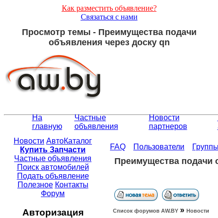
Как разместить объявление?
Связаться с нами
Просмотр темы - Преимущества подачи
объявления через доску qn
На
Частные
Новости
главную
объявления
партнеров
Новости
АвтоКаталог
FAQ
Пользователи
Групп
Купить Запчасти
Частные объявления
Преимущества подачи о
Поиск автомобилей
Подать объявление
Полезное
Контакты
Форум
»
Авторизация
Список форумов АW.BY
Новости