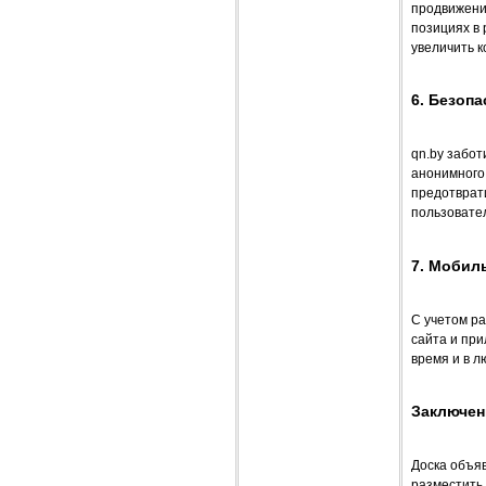
продвижени
позициях в 
увеличить к
6. Безоп
qn.by забо
анонимного
предотврат
пользовате
7. Мобил
С учетом р
сайта и пр
время и в 
Заключен
Доска объя
разместить