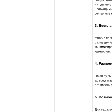
Подача объ
интуитивно 
необходимы
считанные 
3. Беспл
Многие поль
размещения
минимизиро
категориях,
4. Разно
На qn.by в
до услуг и 
объявления
5. Возмо
Для тех, кт