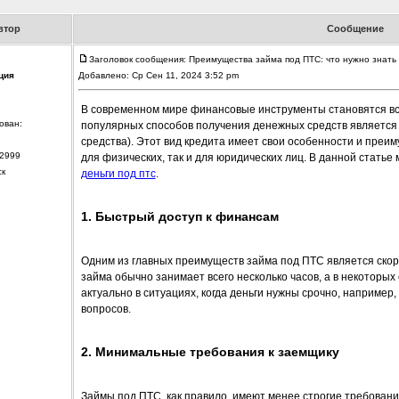
втор
Сообщение
Заголовок сообщения: Преимущества займа под ПТС: что нужно знать
ция
Добавлено: Ср Сен 11, 2024 3:52 pm
В современном мире финансовые инструменты становятся вс
ован:
популярных способов получения денежных средств является 
средства). Этот вид кредита имеет свои особенности и преим
2999
для физических, так и для юридических лиц. В данной стать
ск
деньги под птс
.
1. Быстрый доступ к финансам
Одним из главных преимуществ займа под ПТС является скор
займа обычно занимает всего несколько часов, а в некоторы
актуально в ситуациях, когда деньги нужны срочно, наприме
вопросов.
2. Минимальные требования к заемщику
Займы под ПТС, как правило, имеют менее строгие требовани