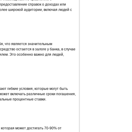
предоставление справок о доходах или
олее широкой аудитории, включая людей с
бя, что является значительным
редство остается в залоге у банка, в случае
лем. Это особенно важно для людей,
ют гибкие условия, которые могут быть
ожет включать различные сроки погашения,
альные процентные ставки.
 которая может достигать 70-90% от