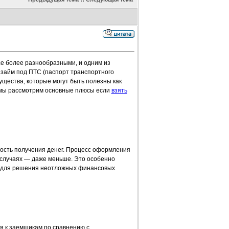
е более разнообразными, и одним из
займ под ПТС (паспорт транспортного
ущества, которые могут быть полезны как
е мы рассмотрим основные плюсы если
взять
ость получения денег. Процесс оформления
х случаях — даже меньше. Это особенно
р, для решения неотложных финансовых
я к заемщикам по сравнению с