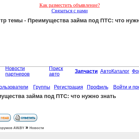
Как разместить объявление?
Связаться с нами
тр темы - Преимущества займа под ПТС: что нужн
Новости
Поиск
Запчасти
АвтоКаталог
Фо
партнеров
авто
ользователи
Группы
Регистрация
Профиль
Войти и п
ущества займа под ПТС: что нужно знать
»
орумов АW.BY
Новости