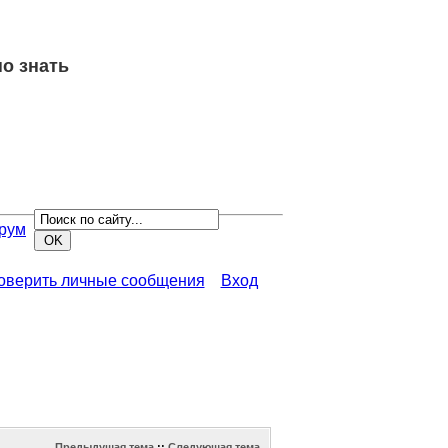
о знать
рум
роверить личные сообщения
Вход
Предыдущая тема
::
Следующая тема