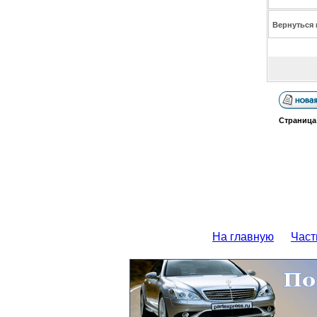
Вернуться 
Страниц
На главную
Част