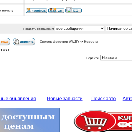
к началу
Показать сообщения:
Список форумов АW.BY
->
Новости
а
1
из
1
Перейти:
ные объявления
Новые запчасти
Поиск авто
Авт