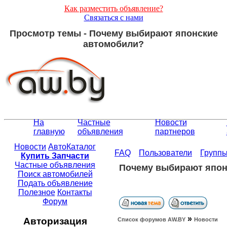
Как разместить объявление?
Связаться с нами
Просмотр темы - Почему выбирают японские
автомобили?
На
Частные
Новости
главную
объявления
партнеров
Новости
АвтоКаталог
FAQ
Пользователи
Групп
Купить Запчасти
Частные объявления
Почему выбирают япон
Поиск автомобилей
Подать объявление
Полезное
Контакты
Форум
»
Авторизация
Список форумов АW.BY
Новости