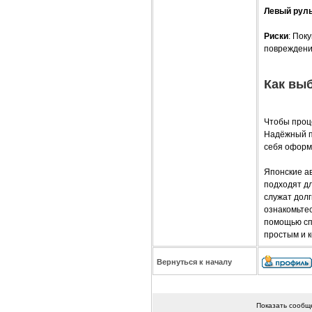
Левый рул
Риски
: Пок
повреждени
Как вы
Чтобы проц
Надёжный п
себя оформ
Японские ав
подходят д
служат долг
ознакомьтес
помощью сп
простым и 
Вернуться к началу
Показать сообщ