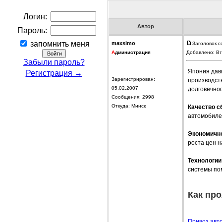
Логин:
Автор
Пароль:
запомнить меня
maxsimo
Заголовок 
А
дминистрация
Добавлено: Вт
Забыли пароль?
Япония дав
Регистрация →
Зарегистрирован:
производст
05.02.2007
долговечно
Сообщения: 2998
Откуда: Минск
Качество с
автомобиле
Экономичн
роста цен н
Технологии
системы по
Как про
Привоз авт