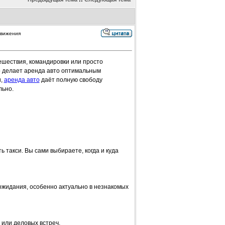
движения
ешествия, командировки или просто
о делает аренда авто оптимальным
и,
аренда авто
даёт полную свободу
льно.
 такси. Вы сами выбираете, когда и куда
ожидания, особенно актуально в незнакомых
 или деловых встреч.