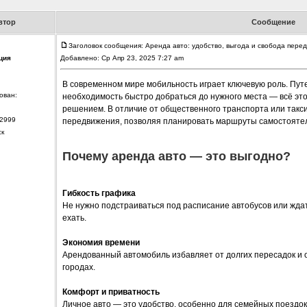
втор
Сообщение
Заголовок сообщения: Аренда авто: удобство, выгода и свобода пере
ция
Добавлено: Ср Апр 23, 2025 7:27 am
В современном мире мобильность играет ключевую роль. Пут
ован:
необходимость быстро добраться до нужного места — всё эт
решением. В отличие от общественного транспорта или такс
2999
передвижения, позволяя планировать маршруты самостояте
ск
Почему аренда авто — это выгодно?
Гибкость графика
Не нужно подстраиваться под расписание автобусов или ждать
ехать.
Экономия времени
Арендованный автомобиль избавляет от долгих пересадок и 
городах.
Комфорт и приватность
Личное авто — это удобство, особенно для семейных поездок