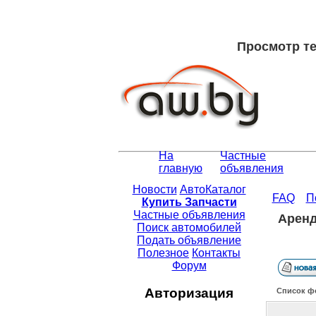
Просмотр те
На
Частные
главную
объявления
Новости
АвтоКаталог
FAQ
П
Купить Запчасти
Частные объявления
Аренд
Поиск автомобилей
Подать объявление
Полезное
Контакты
Форум
Авторизация
Список ф