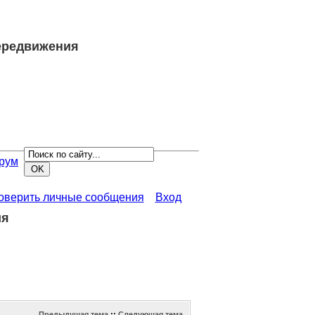
передвижения
рум
роверить личные сообщения
Вход
ия
Предыдущая тема
::
Следующая тема