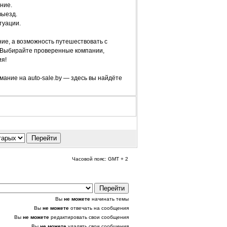
ние.
выезд.
туации.
ие, а возможность путешествовать с
. Выбирайте проверенные компании,
я!
ание на auto-sale.by — здесь вы найдёте
Часовой пояс: GMT + 2
Вы
не можете
начинать темы
Вы
не можете
отвечать на сообщения
Вы
не можете
редактировать свои сообщения
Вы
не можете
удалять свои сообщения