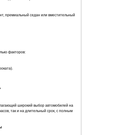
нт, премиальный седан или вместительный
лько факторов:
роката).
?
длагающий широкий выбор автомобилей на
асов, так и на длительный срок, с полным
ы