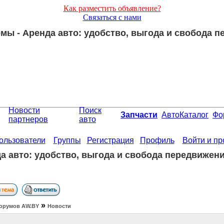
Как разместить объявление?
Связаться с нами
мы - Аренда авто: удобство, выгода и свобода 
Новости
Поиск
Запчасти
АвтоКаталог
Фо
партнеров
авто
ользователи
Группы
Регистрация
Профиль
Войти и п
а авто: удобство, выгода и свобода передвижен
»
орумов АW.BY
Новости