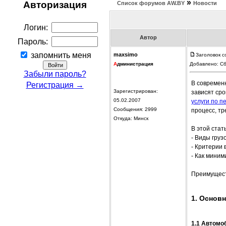
»
Авторизация
Список форумов АW.BY
Новости
Логин:
Автор
Пароль:
запомнить меня
maxsimo
Заголовок с
А
дминистрация
Добавлено: Сб
Забыли пароль?
В современн
Регистрация →
Зарегистрирован:
зависят сро
05.02.2007
услуги по п
Сообщения: 2999
процесс, т
Откуда: Минск
В этой стат
- Виды груз
- Критерии
- Как миним
Преимущест
1. Основ
1.1 Автомо