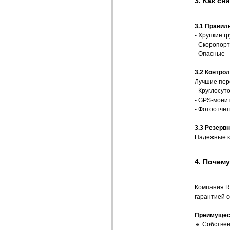
3. Как сн
3.1 Правил
- Хрупкие г
- Скоропор
- Опасные —
3.2 Контро
Лучшие пер
- Круглосут
- GPS-мони
- Фотоотчет
3.3 Резер
Надежные к
4. Почем
Компания R
гарантией с
Преимущес
🔹 Собстве