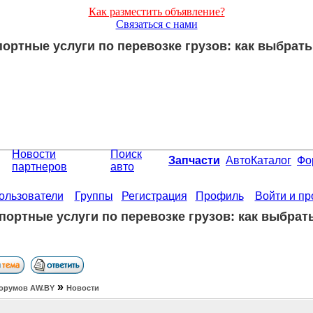
Как разместить объявление?
Связаться с нами
ортные услуги по перевозке грузов: как выбрат
Новости
Поиск
Запчасти
АвтоКаталог
Фо
партнеров
авто
ользователи
Группы
Регистрация
Профиль
Войти и п
портные услуги по перевозке грузов: как выбрат
»
орумов АW.BY
Новости