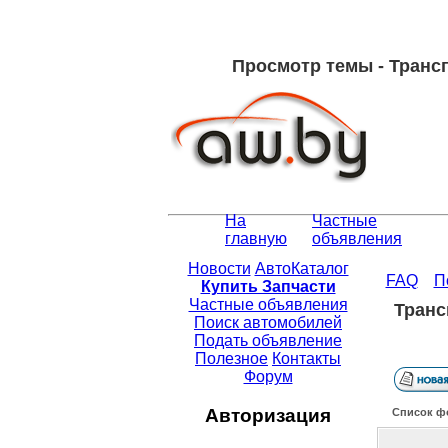
Просмотр темы - Трансп
На
Частные
главную
объявления
Новости
АвтоКаталог
FAQ
П
Купить Запчасти
Частные объявления
Транс
Поиск автомобилей
Подать объявление
Полезное
Контакты
Форум
Авторизация
Список ф