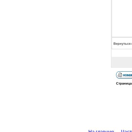
Вернуться 
Страниц
На главную
Част