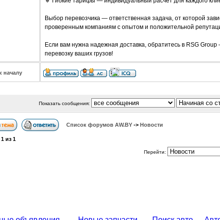
🔹 Гибкие тарифы — индивидуальный расчет для каждого кли
Выбор перевозчика — ответственная задача, от которой зави
проверенным компаниям с опытом и положительной репутац
Если вам нужна надежная доставка, обратитесь в RSG Group
перевозку ваших грузов!
к началу
Показать сообщения:
Список форумов АW.BY
->
Новости
а
1
из
1
Перейти:
ные объявления
Новые запчасти
Поиск авто
Авт