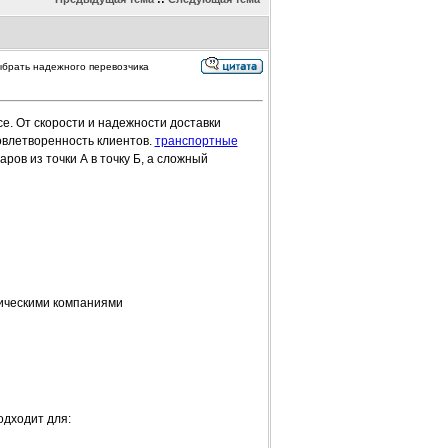
выбрать надежного перевозчика
е. От скорости и надежности доставки
овлетворенность клиентов.
транспортные
ов из точки А в точку Б, а сложный
ическими компаниями
одходит для: