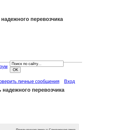
ь надежного перевозчика
рум
роверить личные сообщения
Вход
ь надежного перевозчика
Предыдущая тема
::
Следующая тема