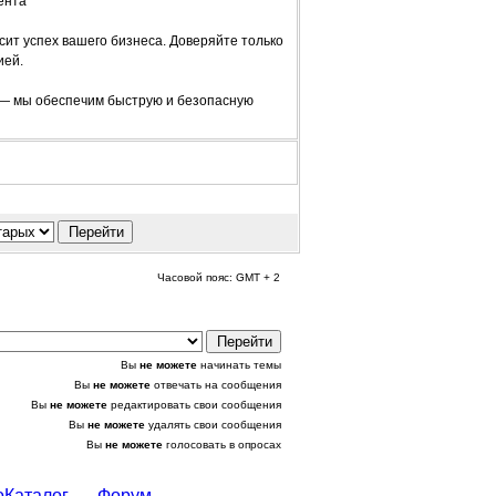
ента
сит успех вашего бизнеса. Доверяйте только
ией.
 — мы обеспечим быструю и безопасную
Часовой пояс: GMT + 2
Вы
не можете
начинать темы
Вы
не можете
отвечать на сообщения
Вы
не можете
редактировать свои сообщения
Вы
не можете
удалять свои сообщения
Вы
не можете
голосовать в опросах
оКаталог
Форум