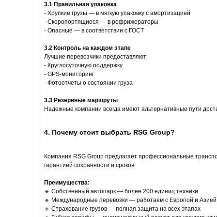
3.1 Правильная упаковка
- Хрупкие грузы — в мягкую упаковку с амортизацией
- Скоропортящиеся — в рефрижераторы
- Опасные — в соответствии с ГОСТ
3.2 Контроль на каждом этапе
Лучшие перевозчики предоставляют:
- Круглосуточную поддержку
- GPS-мониторинг
- Фотоотчеты о состоянии груза
3.3 Резервные маршруты
Надежные компании всегда имеют альтернативные пути доста
4. Почему стоит выбрать RSG Group?
Компания RSG Group предлагает профессиональные транспорт
гарантией сохранности и сроков.
Преимущества:
🔹 Собственный автопарк — более 200 единиц техники
🔹 Международные перевозки — работаем с Европой и Азией
🔹 Страхование грузов — полная защита на всех этапах