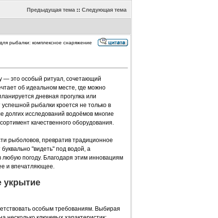
Предыдущая тема
::
Следующая тема
т для рыбалки: комплексное снаряжение
у — это особый ритуал, сочетающий
чтает об идеальном месте, где можно
 планируется дневная прогулка или
 успешной рыбалки кроется не только в
ле долгих исследований водоёмов многие
ссортимент качественного оборудования.
ти рыболовов, превратив традиционное
буквально "видеть" под водой, а
 любую погоду. Благодаря этим инновациям
ее и впечатляющее.
е укрытие
ветствовать особым требованиям. Выбирая
а несколько ключевых характеристик: