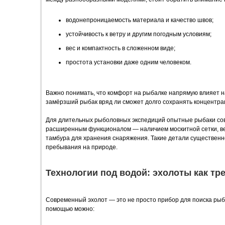
водонепроницаемость материала и качество швов;
устойчивость к ветру и другим погодным условиям;
вес и компактность в сложенном виде;
простота установки даже одним человеком.
Важно понимать, что комфорт на рыбалке напрямую влияет н
замёрзший рыбак вряд ли сможет долго сохранять концентра
Для длительных рыболовных экспедиций опытные рыбаки сове
расширенным функционалом — наличием москитной сетки, в
тамбура для хранения снаряжения. Такие детали существен
пребывания на природе.
Технологии под водой: эхолоты как тр
Современный эхолот — это не просто прибор для поиска рыб
помощью можно: