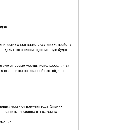
здов.
ических характеристиках этих устройств.
пределиться с типом водоёмов, где будете
я уже в первые месяцы использования за
ка становится осознанной охотой, а не
ависимости от времени года. Зимняя
 — защиты от солнца и насекомых.
имание: