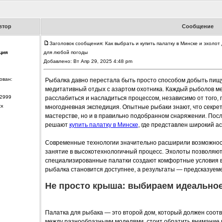
втор
Сообщение
Заголовок сообщения: Как выбрать и купить палатку в Минске и эхоло
ция
для любой погоды
Добавлено: Вт Апр 29, 2025 4:48 pm
ован:
Рыбалка давно перестала быть просто способом добыть пищ
медитативный отдых с азартом охотника. Каждый рыболов ме
2999
расслабиться и насладиться процессом, независимо от того,
ск
многодневная экспедиция. Опытные рыбаки знают, что секрет
мастерстве, но и в правильно подобранном снаряжении. Пос
решают
купить палатку в Минске
, где представлен широкий а
Современные технологии значительно расширили возможнос
занятие в высокотехнологичный процесс. Эхолоты позволяют 
специализированные палатки создают комфортные условия в
рыбалка становится доступнее, а результаты — предсказуем
Не просто крыша: выбираем идеально
Палатка для рыбака — это второй дом, который должен соот
между разнообразными моделями, стоит обратить внимание н