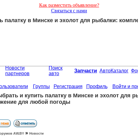
Как разместить объявление?
Связаться с нами
ть палатку в Минске и эхолот для рыбалки: комп
Новости
Поиск
Запчасти
АвтоКаталог
Фо
партнеров
авто
ользователи
Группы
Регистрация
Профиль
Войти и п
ыбрать и купить палатку в Минске и эхолот для 
жение для любой погоды
»
орумов АW.BY
Новости