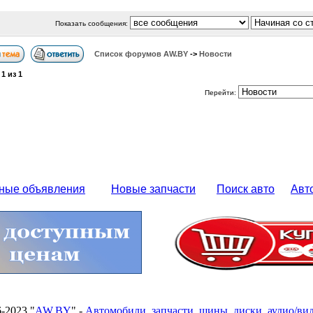
Показать сообщения:
Список форумов АW.BY
->
Новости
а
1
из
1
Перейти:
ные объявления
Новые запчасти
Поиск авто
Авт
6-2023 "
AW.BY
" -
Автомобили
,
запчасти
,
шины
,
диски
,
аудио/ви