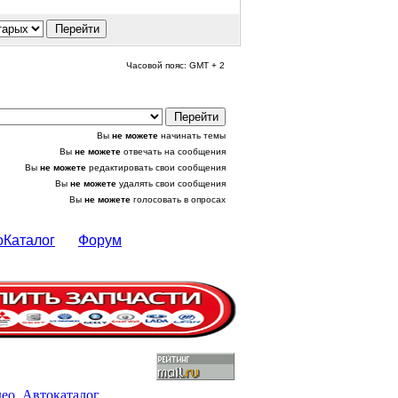
Часовой пояс: GMT + 2
Вы
не можете
начинать темы
Вы
не можете
отвечать на сообщения
Вы
не можете
редактировать свои сообщения
Вы
не можете
удалять свои сообщения
Вы
не можете
голосовать в опросах
оКаталог
Форум
део
,
Автокаталог
,