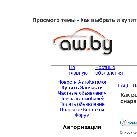
Просмотр темы - Как выбрать и купи
На
Частные
главную
объявления
Новости
АвтоКаталог
FAQ
П
Купить Запчасти
Частные объявления
Как в
Поиск автомобилей
снаря
Подать объявление
Полезное
Контакты
Форум
Авторизация
Список ф