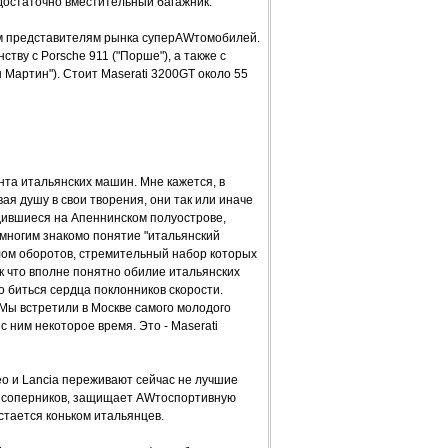
достаточно вместительный багажник.
м представителям рынка суперAWтомобилей.
тву с Porsche 911 ("Порше"), а также с
н Мартин"). Стоит Maserati 3200GT около 55
нта итальянских машин. Мне кажется, в
ая душу в свои творения, они так или иначе
дившиеся на Апеннинском полуострове,
многим знакомо понятие "итальянский
слом оборотов, стремительный набор которых
к что вполне понятно обилие итальянских
 биться сердца поклонников скорости.
ti. Мы встретили в Москве самого молодого
 ним некоторое время. Это - Maserati
eo и Lancia переживают сейчас не лучшие
ых соперников, защищает AWтоспортивную
стается коньком итальянцев.