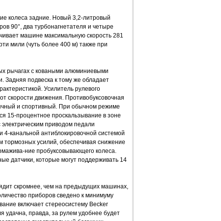
ие колеса задние. Новый 3,2-литровый
ров 90°, два турбонагнетателя и четыре
печивает машине максимальную скорость 281
ерти мили (чуть более 400 м) также при
ных рычагах с коваными алюминиевыми
. Задняя подвеска к тому же обладает
актеристикой. Усилитель рулевого
 от скорости движения. Противобуксовочная
ычный и спортивный. При обычном режиме
тся 15-процентное проскальзывание в зоне
 с электрическим приводом педали
 и 4-канальной антиблокировочной системой
ем тормозных усилий, обеспечивая снижение
рмажива-ние пробуксовывающего колеса.
ые датчики, которые могут поддерживать 14
дит скромнее, чем на предыдущих машинах,
Количество приборов сведено к минимуму
вание включает стереосистему Becker
ля удачна, правда, за рулем удобнее будет