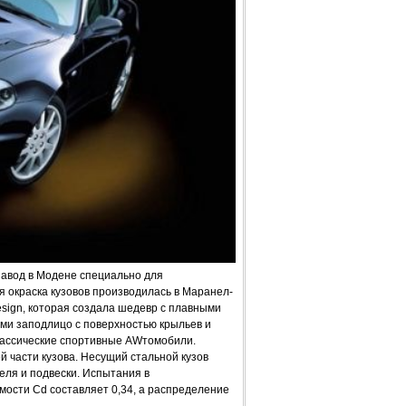
е завод в Модене специально для
тя окраска кузовов производилась в Маранел-
esign, которая создала шедевр с плавными
ми заподлицо с поверхностью крыльев и
лассические спортивные AWтомобили.
 части кузова. Несущий стальной кузов
ля и подвески. Испытания в
мости Cd составляет 0,34, а распределение