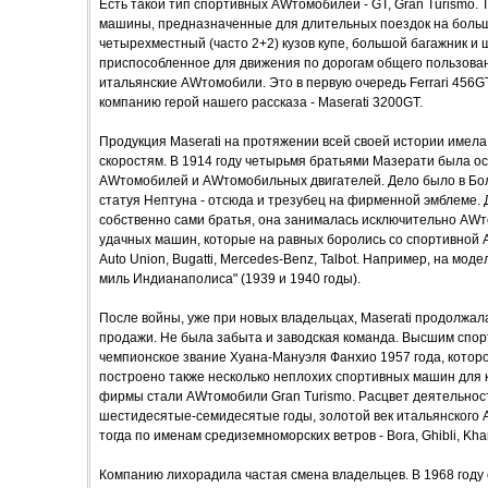
Есть такой тип спортивных AWтомобилей - GT, Gran Turismo
машины, предназначенные для длительных поездок на большо
четырехместный (часто 2+2) кузов купе, большой багажник и 
приспособленное для движения по дорогам общего пользован
итальянские AWтомобили. Это в первую очередь Ferrari 456GT
компанию герой нашего рассказа - Maserati 3200GT.
Продукция Maserati на протяжении всей своей истории имел
скоростям. В 1914 году четырьмя братьями Мазерати была ос
AWтомобилей и AWтомобильных двигателей. Дело было в Бол
статуя Нептуна - отсюда и трезубец на фирменной эмблеме. Д
собственно сами братья, она занималась исключительно AWто
удачных машин, которые на равных боролись со спортивной A
Auto Union, Bugatti, Mercedes-Benz, Talbot. Например, на мо
миль Индианаполиса" (1939 и 1940 годы).
После войны, уже при новых владельцах, Maserati продолжа
продажи. Не была забыта и заводская команда. Высшим спо
чемпионское звание Хуана-Мануэля Фанхио 1957 года, которо
построено также несколько неплохих спортивных машин для к
фирмы стали AWтомобили Gran Turismo. Расцвет деятельнос
шестидесятые-семидесятые годы, золотой век итальянского 
тогда по именам средиземноморских ветров - Bora, Ghibli, Kham
Компанию лихорадила частая смена владельцев. В 1968 году е