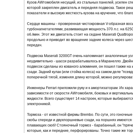
Кузов AWтомобиля несущий, из стальных панелей, усилен сп
которой закреплен двигатель и передняя подвеска. Такое р
показатели и высокую жесткость кузова на кручение, что бла
Сердце машины - проверенная чистокровная V-образная восьм
турбонагнетателями, развивающая мощность 370 л.с. на 6250
об./мин. Этот же двигатель стоит на седане Maserati Quattrop
продольно и приводит во вращение задние колеса через шес
передач.
Подвеска Maserati 3200GT очень напоминает аналогичные уз
неудивительно - шасси разрабатывалось в Маранелло. Двой
подвесок сделаны из кованого алюминия, он пошел также на 
сзади. Задний кулак (или стойка колеса) на самом деле "псе
поперечной тягой, изменяя длину которой, можно регулирова
Инженеры Ferrari приложили руку и к амортизаторам. Их хар
зависимости от скорости AWтомобиля, боковых и вертикальн
жидкости. Всего существует 14 настроек, которые выбирают
электроникой.
Тормоза - от известной фирмы Brembo. По сути, это гоночн
скобы спереди и двухпоршневые сзади, на поршнях имеются п
плавающих скоб! Стояночный тормоз - барабанный, он "пряче
которые, как и передние, перфорированы. Точно такие же тормо