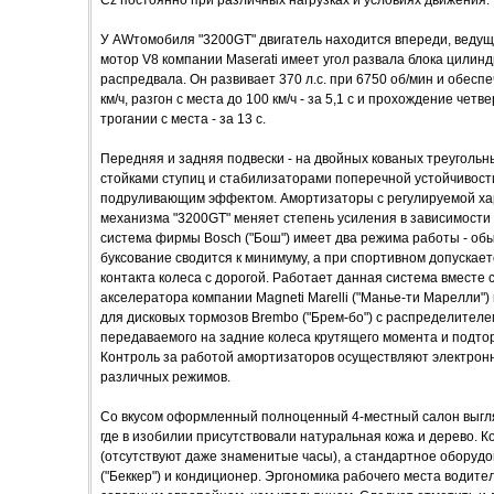
У AWтомобиля "3200GT" двигатель находится впереди, ведущ
мотор V8 компании Maserati имеет угол развала блока цилинд
распредвала. Он развивает 370 л.с. при 6750 об/мин и обес
км/ч, разгон с места до 100 км/ч - за 5,1 с и прохождение четв
трогании с места - за 13 с.
Передняя и задняя подвески - на двойных кованых треуголь
стойками ступиц и стабилизаторами поперечной устойчивости
подруливающим эффектом. Амортизаторы с регулируемой хар
механизма "3200GT" меняет степень усиления в зависимости
система фирмы Bosch ("Бош") имеет два режима работы - об
буксование сводится к минимуму, а при спортивном допускае
контакта колеса с дорогой. Работает данная система вместе
акселератора компании Magneti Marelli ("Манье-ти Марелли")
для дисковых тормозов Brembo ("Брем-бо") с распределител
передаваемого на задние колеса крутящего момента и подто
Контроль за работой амортизаторов осуществляют электронн
различных режимов.
Со вкусом оформленный полноценный 4-местный салон выгля
где в изобилии присутствовали натуральная кожа и дерево. 
(отсутствуют даже знаменитые часы), а стандартное оборудо
("Беккер") и кондиционер. Эргономика рабочего места водите