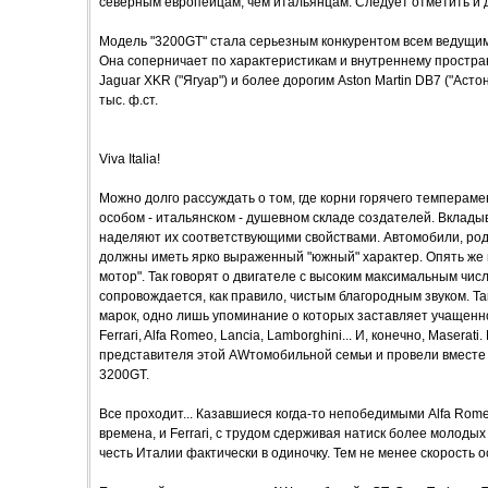
северным европейцам, чем итальянцам. Следует отметить и 
Модель "3200GT" стала серьезным конкурентом всем ведущи
Она соперничает по характеристикам и внутреннему пространс
Jaguar XKR ("Ягуар") и более дорогим Aston Martin DB7 ("Асто
тыс. ф.ст.
Viva Italia!
Можно долго рассуждать о том, где корни горячего темпераме
особом - итальянском - душевном складе создателей. Вкладыв
наделяют их соответствующими свойствами. Автомобили, ро
должны иметь ярко выраженный "южный" характер. Опять же 
мотор". Так говорят о двигателе с высоким максимальным чи
сопровождается, как правило, чистым благородным звуком. Та
марок, одно лишь упоминание о которых заставляет учащенно
Ferrari, Alfa Romeo, Lancia, Lamborghini... И, конечно, Masera
представителя этой AWтомобильной семьи и провели вместе с
3200GT.
Все проходит... Казавшиеся когда-то непобедимыми Alfa Rom
времена, и Ferrari, с трудом сдерживая натиск более молод
честь Италии фактически в одиночку. Тем не менее скорость о