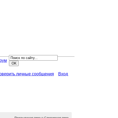
рум
роверить личные сообщения
Вход
Предыдущая тема
::
Следующая тема