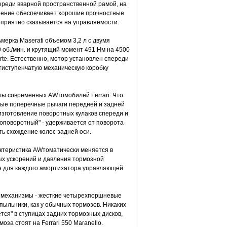
ереди вварной пространственной рамой, на
ешение обеспечивает хорошие прочностные
гоприятно сказывается на управляемости.
ерка Maserati объемом 3,2 л с двумя
 об./мин. и крутящий момент 491 Нм на 4500
orte. Естественно, мотор установлен спереди
тиступенчатую механическую коробку
лы современных AWтомобилей Ferrari. Что
ные поперечные рычаги передней и задней
изготовление поворотных кулаков спереди и
вдоповоротный" - удерживается от поворота
ть схождение колес задней оси.
актеристика AWтоматически меняется в
ых ускорений и давления тормозной
ся для каждого амортизатора управляющей
ые механизмы - жесткие четырехпоршневые
ыльники, как у обычных тормозов. Никаких
тся" в ступицах задних тормозных дисков,
за стоят на Ferrari 550 Maranello.