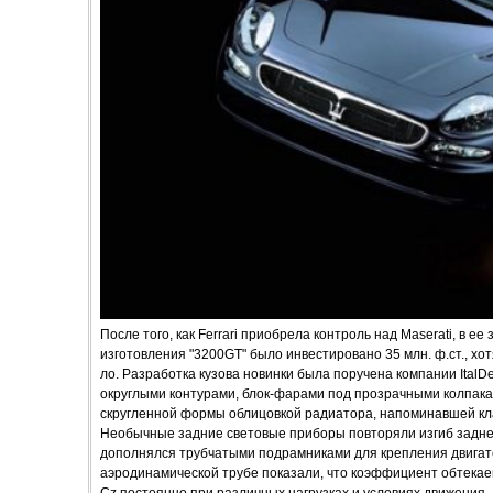
После того, как Ferrari приобрела контроль над Maserati, в е
изготовления "3200GT" было инвестировано 35 млн. ф.ст., хо
ло. Разработка кузова новинки была поручена компании ItalD
округлыми контурами, блок-фарами под прозрачными колпака
скругленной формы облицовкой радиатора, напоминавшей к
Необычные задние световые приборы повторяли изгиб задней
дополнялся трубчатыми подрамниками для крепления двигате
аэродинамической трубе показали, что коэффициент обтекае
Cz постоянно при различных нагрузках и условиях движения.