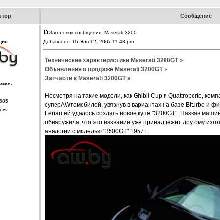
втор
Сообщение
Заголовок сообщения: Maserati 3200
ция
Добавлено: Пт Янв 12, 2007 11:48 pm
Технические характеристики Maserati 3200GT »
Объявления о продаже Maserati 3200GT »
Запчасти к Maserati 3200GT »
ован:
Несмотря на такие модели, как Ghibli Cup и Quattroporte, ком
685
суперAWтомобилей, увязнув в вариантах на базе Biturbo и ф
нск
Ferrari ей удалось создать новое купе "3200GT". Назвав машин
обнаружила, что это название уже принадлежит другому изгот
аналогии с моделью "3500GT" 1957 г.