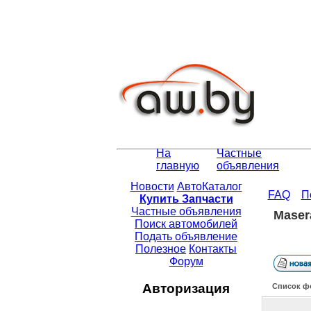
На
Частные
главную
объявления
Новости
АвтоКаталог
FAQ
П
Купить Запчасти
Частные объявления
Maser
Поиск автомобилей
Подать объявление
Полезное
Контакты
Форум
Авторизация
Список ф