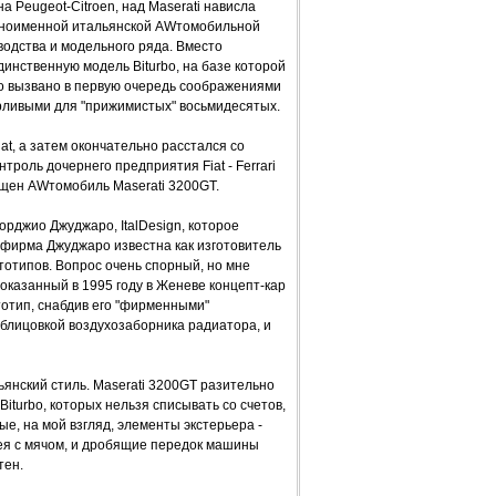
а Peugeot-Citroen, над Maserati нависла
одноименной итальянской AWтомобильной
одства и модельного ряда. Вместо
инственную модель Biturbo, на базе которой
о вызвано в первую очередь соображениями
рливыми для "прижимистых" восьмидесятых.
at, а затем окончательно расстался со
троль дочернего предприятия Fiat - Ferrari
пущен AWтомобиль Maserati 3200GT.
рджио Джуджаро, ItalDesign, которое
, фирма Джуджаро известна как изготовитель
тотипов. Вопрос очень спорный, но мне
 показанный в 1995 году в Женеве концепт-кар
отип, снабдив его "фирменными"
 облицовкой воздухозаборника радиатора, и
янский стиль. Maserati 3200GT разительно
iturbo, которых нельзя списывать со счетов,
е, на мой взгляд, элементы экстерьера -
кея с мячом, и дробящие передок машины
тен.