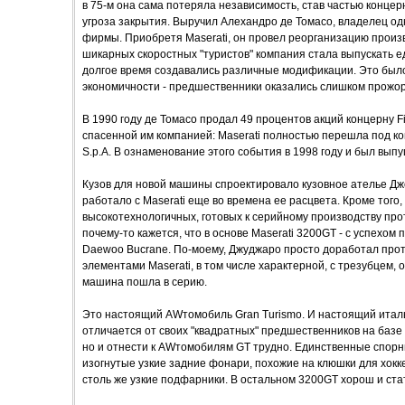
в 75-м она сама потеряла независимость, став частью концерн
угроза закрытия. Выручил Алехандро де Томасо, владелец 
фирмы. Приобретя Maserati, он провел реорганизацию произв
шикарных скоростных "туристов" компания стала выпускать ед
долгое время создавались различные модификации. Это был
экономичности - предшественники оказались слишком прожо
В 1990 году де Томасо продал 49 процентов акций концерну Fi
спасенной им компанией: Maserati полностью перешла под кон
S.p.A. В ознаменование этого события в 1998 году и был вы
Кузов для новой машины спроектировало кузовное ателье Джо
работало с Maserati еще во времена ее расцвета. Кроме того
высокотехнологичных, готовых к серийному производству про
почему-то кажется, что в основе Maserati 3200GT - с успехом
Daewoo Bucrane. По-моему, Джуджаро просто доработал прот
элементами Maserati, в том числе характерной, с трезубцем,
машина пошла в серию.
Это настоящий AWтомобиль Gran Turismo. И настоящий италь
отличается от своих "квадратных" предшественников на базе B
но и отнести к AWтомобилям GT трудно. Единственные спорны
изогнутые узкие задние фонари, похожие на клюшки для хок
столь же узкие подфарники. В остальном 3200GT хорош и ста