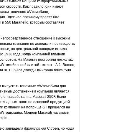
. Так называют мощные комфортабельные
й скорости. Как правило, они имеют
шасси гоночного аVтомобиля,
ия. Здесь по-прежнему правят бал
 и 550 Maranello, которым составляет
а непосредственное отношение к высоким
нована компания по доводке и производству
онье, на центральной площади стояла
о 1938 года, когда компанией владели
спортом. На Maserati построили несколько
Wтомобильной элитой тех лет - Alfa Romeo,
дели 8CTF была дважды выиграна гонка "500
ла выпускать гоночные AWтомобили для
ртивным достижением компании является
е он заработал на Maserati 250F. Было
ольцевых гонок, но основной продукцией
ти компании на поприще GT пришелся на
AWтодизайна. Модели Maserati называли
sin...
ю завладела французская Citroen, но когда