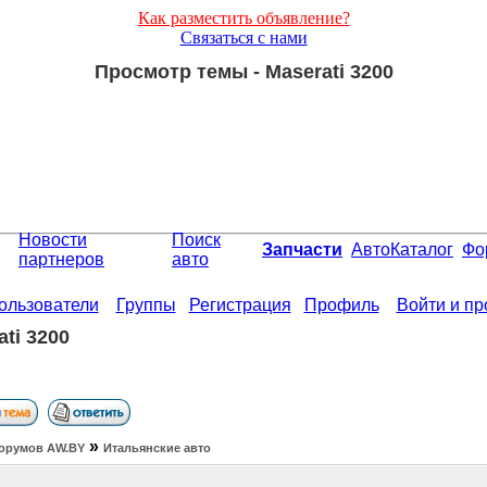
Как разместить объявление?
Связаться с нами
Просмотр темы - Maserati 3200
Новости
Поиск
Запчасти
АвтоКаталог
Фо
партнеров
авто
ользователи
Группы
Регистрация
Профиль
Войти и п
ati 3200
»
орумов АW.BY
Итальянские авто