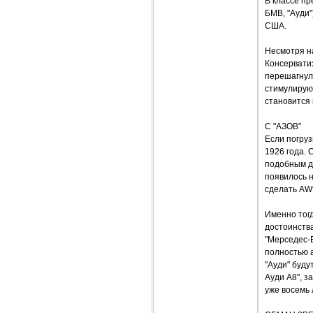
В классе п
БМВ, "Ауди
США.
Несмотря н
Консерватиз
перешагнул
стимулирую
становится 
С "АЗОВ"
Если погруз
1926 года. 
подобным дв
появилось н
сделать AW
Именно тогд
достоинств
"Мерседес-Б
полностью 
"Ауди" буд
Ауди А8", з
уже восемь 