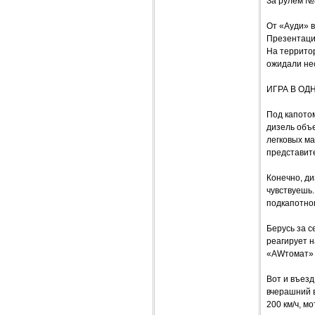
За рулем №
От «Ауди» 
Презентаци
На территор
ожидали нес
ИГРА В ОД
Под капотом
дизель объе
легковых ма
представите
Конечно, ди
чувствуешь
подкапотног
Берусь за с
реагирует н
«AWтомат» 
Вот и въезд
вчерашний 
200 км/ч, м