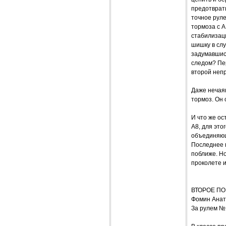
предотврати
точное рул
тормоза с А
стабилизаци
шишку в слу
задумавшис
следом? Пер
второй неп
Даже нечаян
тормоз. Он 
И что же ос
А8, для это
объединяющи
Последнее г
поближе. Но
проколете и
ВТОРОЕ ПО
Фомин Ана
За рулем №