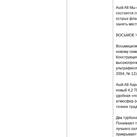
Audi A8 Мы 
состоится 
острых флан
занять мес
ВОСЬМОЕ 
Восьмицилин
новому семе
Конструкция
высокопрочн
ультрафиоле
2004, № 12)
Audi A8 Хар
новый 4,2 T
удобная «п
атмосфер (н
точнее тра
Два турбона
Понижают те
лучшего ох
прикрывает 