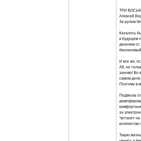
ТРИ ВОСЬ
Алексей Во
За рулем №
Казалось б
в будущем г
дизелем от.
бензиновый
И все же, е
А8, не толь
заново! Во 
самом деле,
Поэтому в 
Подвеска о
демпфирова
комфортным 
за электрон
"встанет на
количество 
Такую жизнь
ценить и бе