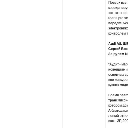
Поверх всег
координиру
«штате» пол
rear и pre 
передке AWт
электронико
контролем т
Audi A8. 
Сергей Вос
За рулем №
"Ауди" - ма
новейшие и 
основных с
вне конкуре
кузова мод
Время разго
трансмиссией
котором дом
А благодаря
легкий отн
вас в ЗР, 2