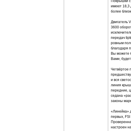
Покрышки с 
имеют 18,3 
более близ
Двигатель V
3600 оборот
исключител
передач tip
ровным пол
благодаря п
Вы можете б
Вами, будет
Четвёртое п
предшествую
и вся свето
линия крыши
передние, ц
седана «рас
законы марк
«Линейка» д
первых, FS
Проверенная
настроен на