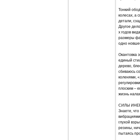
Тонкий обод
колесах, а 
детали, сза
Другое дел
х годов вид
размеры фа
одно новше
Окантовка э
единый стил
дерево, бле
сбиваюсь со
коленями, 
регулировки
плоским – е
жизнь нала
СИЛЫ ИНЕ
Знаете, что
вибрациями
глухой взры
резины, ни
пытаясь про