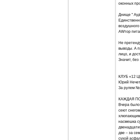
оконных пр
Днище " Ау
Единственн
воздушного 
AWтор питае
Не претенд
выводы. А п
лицо, и дос
Значит, без
КЛУБ «12 
Юрий Нече
За рулем №
КАЖДАЯ ПО
Вчера было 
сеют снегом
хлюпающим м
насмешка су
двенадцатиц
две – за се
сухой асфал