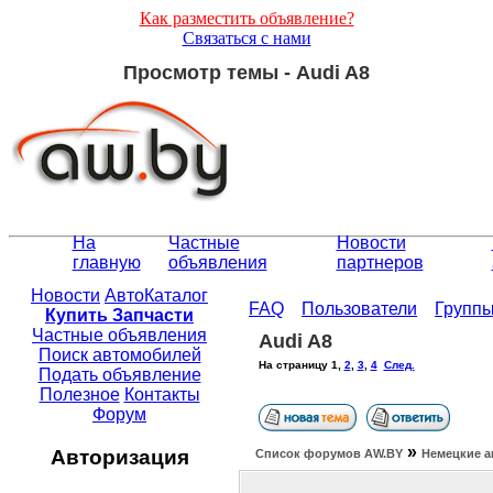
Как разместить объявление?
Связаться с нами
Просмотр темы - Audi A8
На
Частные
Новости
главную
объявления
партнеров
Новости
АвтоКаталог
FAQ
Пользователи
Групп
Купить Запчасти
Частные объявления
Audi A8
Поиск автомобилей
На страницу
1
,
2
,
3
,
4
След.
Подать объявление
Полезное
Контакты
Форум
»
Авторизация
Список форумов АW.BY
Немецкие а