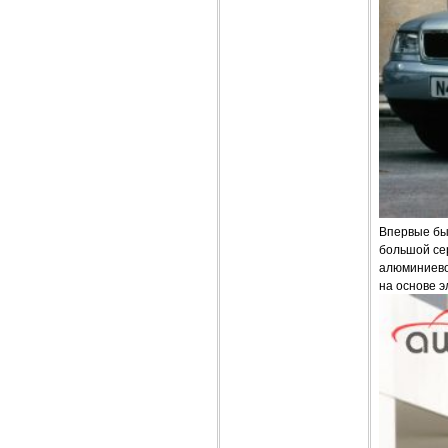
Впервые был
большой сер
алюминиево
на основе э