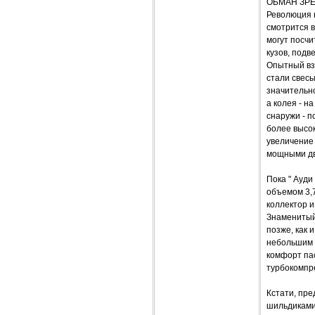
ОБМАН ЗР
Революция н
смотрится в
могут посчи
кузов, подв
Опытный вз
стали свесы
значительно
а колея - н
снаружи - 
более высо
увеличение
мощными дв
Пока " Ауд
объемом 3,7
коллектор 
Знаменитый
позже, как 
небольшим 
комфорт пас
турбокомпр
Кстати, пре
шильдиками,