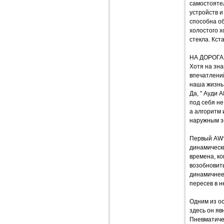
самостоятел
устройств 
способна об
холостого х
стекла. Кст
НА ДОРОГА
Хотя на зна
впечатлений
наша жизнь 
Да, " Ауди 
под себя не
а алгоритм 
наружным зе
Первый AWт
динамическ
времена, ко
возобновить
динамичнее 
пересев в н
Одним из ос
здесь он яв
Пневматиче