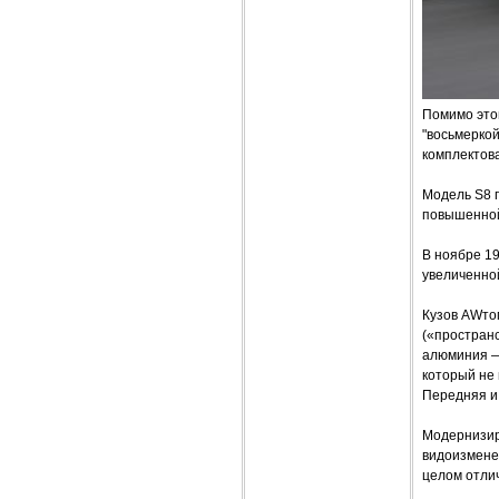
Помимо этог
"восьмеркой
комплектова
Модель S8 п
повышенной 
В ноябре 19
увеличенной
Кузов AWтом
(«простран
алюминия —
который не
Передняя и
Модернизир
видоизменен
целом отлич