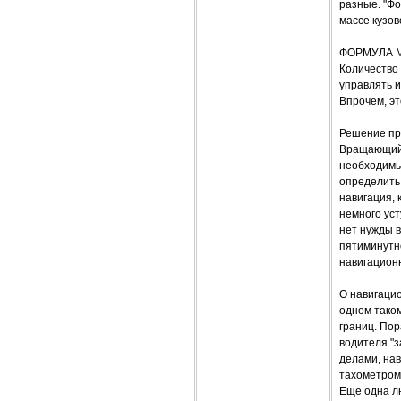
разные. "Фо
массе кузов
ФОРМУЛА 
Количество 
управлять и
Впрочем, эт
Решение про
Вращающийс
необходимы
определить 
навигация, 
немного уст
нет нужды 
пятиминутно
навигацион
О навигацио
одном тако
границ. По
водителя "з
делами, на
тахометром.
Еще одна лю