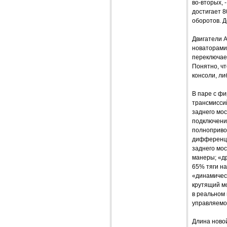
во-вторых, 
достигает 8
оборотов. 
Двигатели A
новаторами 
переключает
Понятно, чт
консоли, л
В паре с фи
трансмисси
заднего мос
подключение
полноприво
дифференци
заднего мо
манеры; «д
65% тяги н
«динамичес
крутящий м
в реальном 
управляемос
Длина новой