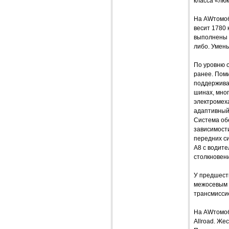
класса «лю
На AWтомоби
весит 1780 к
выполнены и
либо. Умен
По уровню 
ранее. Пом
поддержива
шинах, мно
электромех
адаптивный 
Система об
зависимости
передних си
A8 с водит
столкновен
У предшест
межосевым 
трансмиссие
На AWтомоби
Allroad. Же