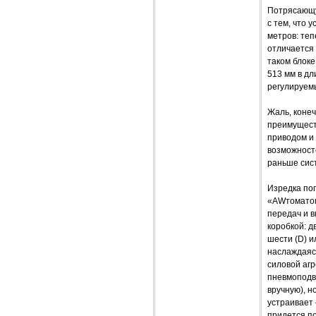
Потрясающу
с тем, что 
метров: теп
отличается 
таком блоке
513 мм в дл
регулируем
Жаль, конеч
преимущест
приводом и
возможност
раньше сис
Изредка по
«AWтоматом»
передач и в
коробкой: д
шести (D) и
наслаждаясь
силовой аг
пневмоподве
вручную), н
устраивает 
придется п