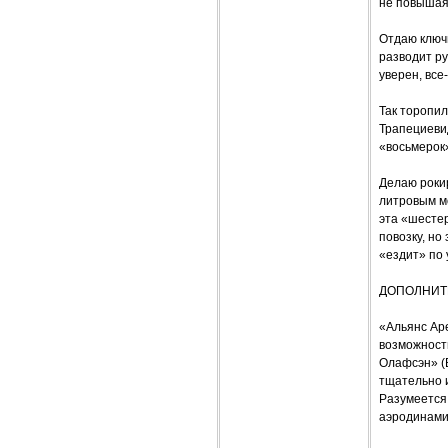
не повышая 
Отдаю ключи
разводит ру
уверен, все
Так торопил
Трапециевид
«восьмерок»
Делаю роки
литровым м
эта «шесте
повозку, но
«ездит» по 
ДОПОЛНИТ
«Альянс Ар
возможност
Олафсэн» (B
тщательно 
Разумеется
аэродинами