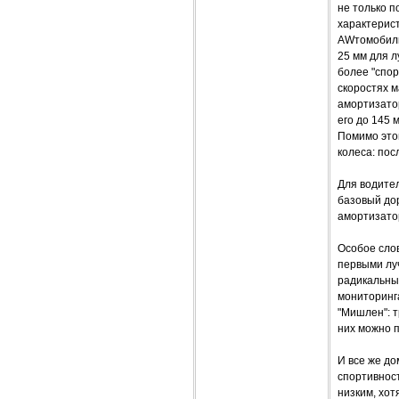
не только 
характерист
AWтомобиль
25 мм для 
более "спор
скоростях 
амортизато
его до 145 
Помимо это
колеса: пос
Для водите
базовый до
амортизато
Особое слов
первыми лу
радикальных
мониторинга
"Мишлен": 
них можно п
И все же д
спортивност
низким, хот