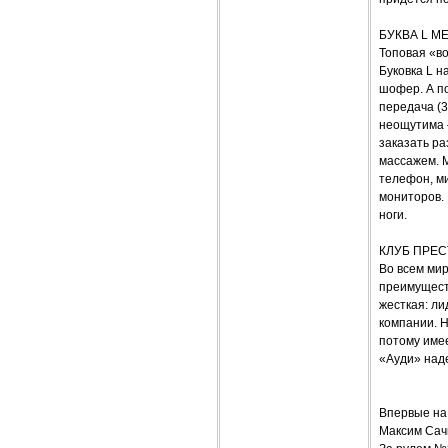
БУКВА L М
Топовая «во
Буковка L н
шофер. А п
передача (3
неощутима –
заказать ра
массажем. 
телефон, ми
мониторов.
ноги.
КЛУБ ПРЕ
Во всем ми
преимущест
жесткая: ли
компании. 
потому имее
«Ауди» над
Впервые на
Максим Сач