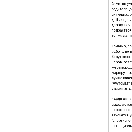
Заметно ум
водителя, д
ситуациях э
дабы оценит
дорогу, поч
подрастерял
тут же дал п
Конечно, п
работу, не
берут свое 
неровностя
кузов всю д
маршрут гор
лучше вообщ
"AWтомат" 
утомляет, 
" Ауди А8L 
выделяется
просто ошел
захочется у
"спортивног
потенциальн