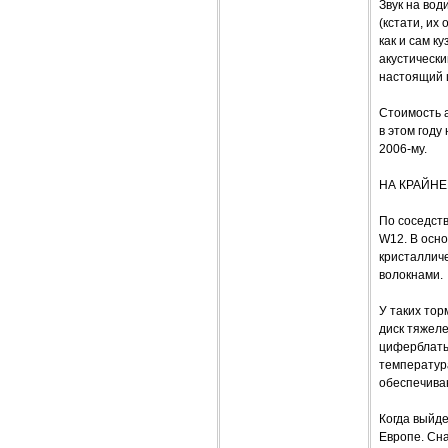
Звук на вод
(кстати, и
как и сам к
акустически
настоящий 
Стоимость 
в этом году
2006-му.
НА КРАЙН
По соседств
W12. В осно
кристаллич
волокнами.
У таких то
диск тяжеле
циферблаты 
температура
обеспечива
Когда выйде
Европе. Сна