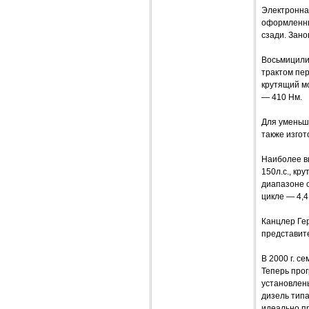
Электронна
оформленны
сзади. Зан
Восьмицили
трактом пер
крутящий мо
— 410 Нм.
Для уменьш
также изгот
Наиболее в
150л.с., к
диапазоне о
цикле — 4,4;
Канцлер Ге
представит
В 2000 г. с
Теперь прог
установлены
дизель типа
идеально п