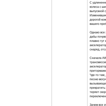
С удлиненн
колеса с ш
выпускной 
Изменившие
дорогой кож
вашего пре
Однако все 
дабы почувс
плавно тут 
акселерато
снаряд, отс
Сначала AW
трансмиссию
акселератор
притормажив
"где-то там
песню могуч
вызывающей
прекратить
теряет скор
переключен
Зачем все э