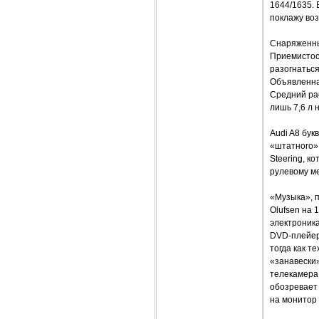
1644/1635. 
поклажу воз
Снаряженный
Приемистост
разогнаться
Объявленная
Средний рас
лишь 7,6 л 
Audi A8 бу
«штатного» 
Steering, к
рулевому м
«Музыка», п
Olufsen на 
электроника
DVD-плейер
тогда как т
«занавески»
телекамера 
обозревает
на монитор 