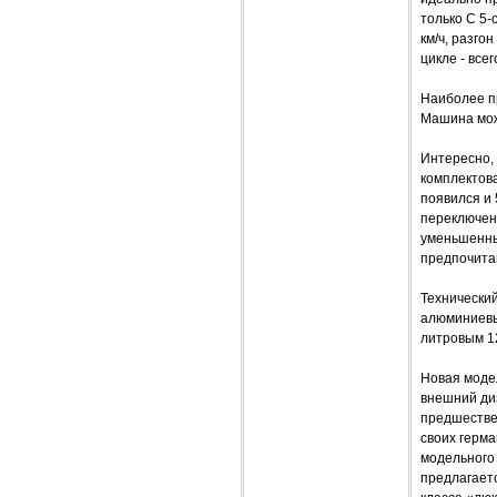
только С 5-
км/ч, разго
цикле - все
Наиболее пр
Машина мож
Интересно, 
комплектова
появился и 
переключен
уменьшенны
предпочита
Технически
алюминиевы
литровым 1
Новая моде
внешний ди
предшестве
своих герм
модельного
предлагает